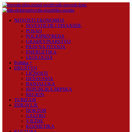
Skip
to
content
Novosti
NOVOSTI EKONOMIJA
Plus
INVESTICIJE I FINANSIJE
POSAO
Portal
POLJOPRIVREDA
pozitivnih
GRAĐEVINARSTVO
vijesti
PRAVNA PITANJA
ENERGETIKA
EKOLOGIJA
Politika +
DRUŠTVO
LIČNOSTI
DEŠAVANJA
BANJALUKA
REPUBLIKA SRPSKA
REGION
TURIZAM
ZDRAVLJE
DOKTOR
GASTRO
VJEŽBE
KOZMETIKA
KULTURA