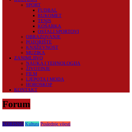
SPORT
FUDBAL
RUKOMET
TENIS
KOŠARKA
OSTALI SPORTOVI
OBRAZOVANJE
POZORIŠTE
KNJIŽEVNOST
MUZIKA
ZANIMLJIVO
NAUKA I TEHNOLOGIJA
ŽIVOTINJE
FILM
LJEPOTA I MODA
HOROSKOP
KONTAKT
Forum
KORISNO
Kultura
Poslednje vijesti