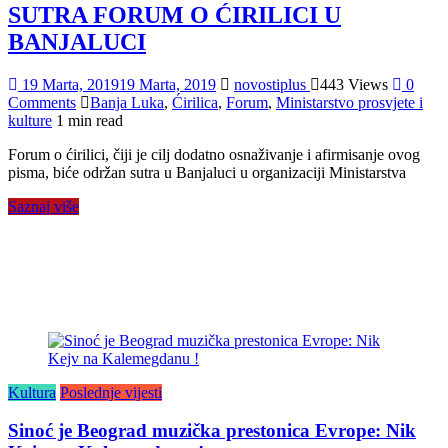
SUTRA FORUM O ĆIRILICI U
BANJALUCI
19 Marta, 2019
19 Marta, 2019
novostiplus
443 Views
0
Comments
Banja Luka
,
Ćirilica
,
Forum
,
Ministarstvo prosvjete i
kulture
1 min read
Forum o ćirilici, čiji je cilj dodatno osnaživanje i afirmisanje ovog
pisma, biće održan sutra u Banjaluci u organizaciji Ministarstva
Saznaj više
Kultura
Poslednje vijesti
Sinoć je Beograd muzička prestonica Evrope: Nik