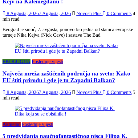
Kejv na Kalemegdanu !
8 Augusta, 2026
7 Augusta, 2026
Novosti Plus
0 Comments
4
min read
Beograd je sinoć, 7. avgusta, ponovo bio jedna od stanica evropske
turneje Nika Kejva (Nick Cave) i sastava The Bad
EKOLOGIJA
Poslednje vijesti
Najveća mreža zaštićenih područja na svetu: Kako
EU štiti prirodu i gde je tu Zapadni Balkan?
8 Augusta, 2026
7 Augusta, 2026
Novosti Plus
0 Comments
5
min read
Aktuelno
Poslednje vijesti
5 predviđanja naučnofantastičnog pisca Filipa K.