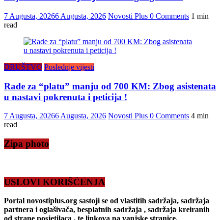
7 Augusta, 2026
6 Augusta, 2026
Novosti Plus
0 Comments
1 min
read
DRUŠTVO
Poslednje vijesti
Rade za “platu” manju od 700 KM: Zbog asistenata
u nastavi pokrenuta i peticija !
7 Augusta, 2026
6 Augusta, 2026
Novosti Plus
0 Comments
4 min
read
Zipa photo
USLOVI KORIŠĆENJA
Portal novostiplus.org sastoji se od vlastitih sadržaja, sadržaja
partnera i oglašivača, besplatnih sadržaja , sadržaja kreiranih
od strane posjetilaca , te linkova na vanjske stranice.