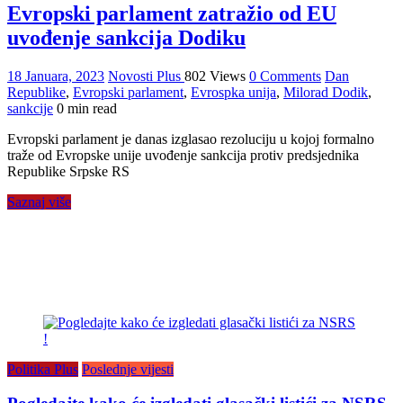
Evropski parlament zatražio od EU
uvođenje sankcija Dodiku
18 Januara, 2023
Novosti Plus
802 Views
0 Comments
Dan
Republike
,
Evropski parlament
,
Evrospka unija
,
Milorad Dodik
,
sankcije
0 min read
Evropski parlament je danas izglasao rezoluciju u kojoj formalno
traže od Evropske unije uvođenje sankcija protiv predsjednika
Republike Srpske RS
Saznaj više
Politika Plus
Poslednje vijesti