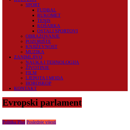
SPORT
FUDBAL
RUKOMET
TENIS
KOŠARKA
OSTALI SPORTOVI
OBRAZOVANJE
POZORIŠTE
KNJIŽEVNOST
MUZIKA
ZANIMLJIVO
NAUKA I TEHNOLOGIJA
ŽIVOTINJE
FILM
LJEPOTA I MODA
HOROSKOP
KONTAKT
Evropski parlament
Politika Plus
Poslednje vijesti