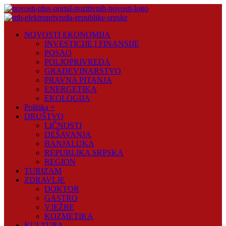
Skip
to
content
Novosti
NOVOSTI EKONOMIJA
Plus
INVESTICIJE I FINANSIJE
POSAO
Portal
POLJOPRIVREDA
pozitivnih
GRAĐEVINARSTVO
vijesti
PRAVNA PITANJA
ENERGETIKA
EKOLOGIJA
Politika +
DRUŠTVO
LIČNOSTI
DEŠAVANJA
BANJALUKA
REPUBLIKA SRPSKA
REGION
TURIZAM
ZDRAVLJE
DOKTOR
GASTRO
VJEŽBE
KOZMETIKA
KULTURA