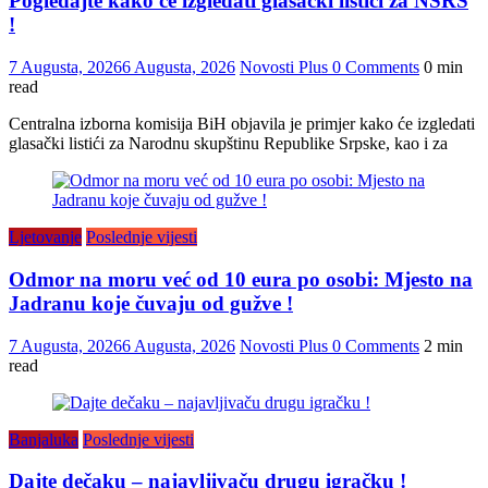
Pogledajte kako će izgledati glasački listići za NSRS
!
7 Augusta, 2026
6 Augusta, 2026
Novosti Plus
0 Comments
0 min
read
Centralna izborna komisija BiH objavila je primjer kako će izgledati
glasački listići za Narodnu skupštinu Republike Srpske, kao i za
Ljetovanje
Poslednje vijesti
Odmor na moru već od 10 eura po osobi: Mjesto na
Jadranu koje čuvaju od gužve !
7 Augusta, 2026
6 Augusta, 2026
Novosti Plus
0 Comments
2 min
read
Banjaluka
Poslednje vijesti
Dajte dečaku – najavljivaču drugu igračku !