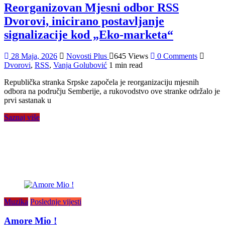
Reorganizovan Mjesni odbor RSS
Dvorovi, inicirano postavljanje
signalizacije kod „Eko-marketa“
28 Maja, 2026
Novosti Plus
645 Views
0 Comments
Dvorovi
,
RSS
,
Vanja Golubović
1 min read
Republička stranka Srpske započela je reorganizaciju mjesnih
odbora na području Semberije, a rukovodstvo ove stranke održalo je
prvi sastanak u
Saznaj više
Muzika
Poslednje vijesti
Amore Mio !