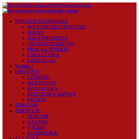
Skip
to
content
Novosti
NOVOSTI EKONOMIJA
Plus
INVESTICIJE I FINANSIJE
POSAO
Portal
POLJOPRIVREDA
pozitivnih
GRAĐEVINARSTVO
vijesti
PRAVNA PITANJA
ENERGETIKA
EKOLOGIJA
Politika +
DRUŠTVO
LIČNOSTI
DEŠAVANJA
BANJALUKA
REPUBLIKA SRPSKA
REGION
TURIZAM
ZDRAVLJE
DOKTOR
GASTRO
VJEŽBE
KOZMETIKA
KULTURA