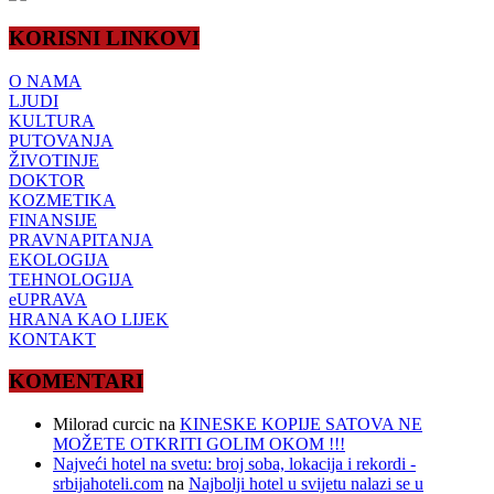
KORISNI LINKOVI
O NAMA
LJUDI
KULTURA
PUTOVANJA
ŽIVOTINJE
DOKTOR
KOZMETIKA
FINANSIJE
PRAVNAPITANJA
EKOLOGIJA
TEHNOLOGIJA
eUPRAVA
HRANA KAO LIJEK
KONTAKT
KOMENTARI
Milorad curcic
na
KINESKE KOPIJE SATOVA NE
MOŽETE OTKRITI GOLIM OKOM !!!
Najveći hotel na svetu: broj soba, lokacija i rekordi -
srbijahoteli.com
na
Najbolji hotel u svijetu nalazi se u