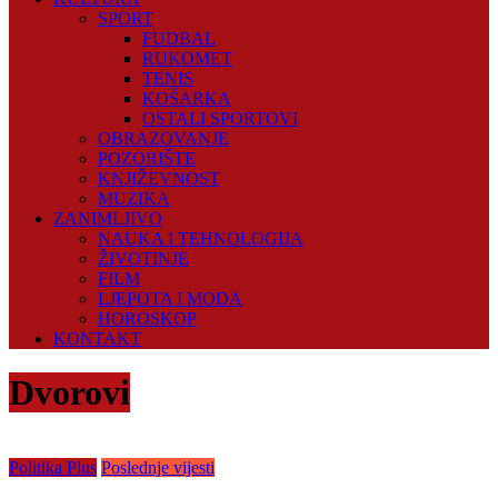
SPORT
FUDBAL
RUKOMET
TENIS
KOŠARKA
OSTALI SPORTOVI
OBRAZOVANJE
POZORIŠTE
KNJIŽEVNOST
MUZIKA
ZANIMLJIVO
NAUKA I TEHNOLOGIJA
ŽIVOTINJE
FILM
LJEPOTA I MODA
HOROSKOP
KONTAKT
Dvorovi
Politika Plus
Poslednje vijesti