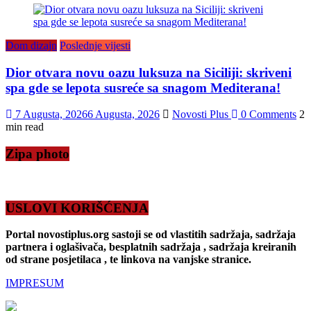
Dom dizajn
Poslednje vijesti
Dior otvara novu oazu luksuza na Siciliji: skriveni
spa gde se lepota susreće sa snagom Mediterana!
7 Augusta, 2026
6 Augusta, 2026
Novosti Plus
0 Comments
2
min read
Zipa photo
USLOVI KORIŠĆENJA
Portal novostiplus.org sastoji se od vlastitih sadržaja, sadržaja
partnera i oglašivača, besplatnih sadržaja , sadržaja kreiranih
od strane posjetilaca , te linkova na vanjske stranice.
IMPRESUM