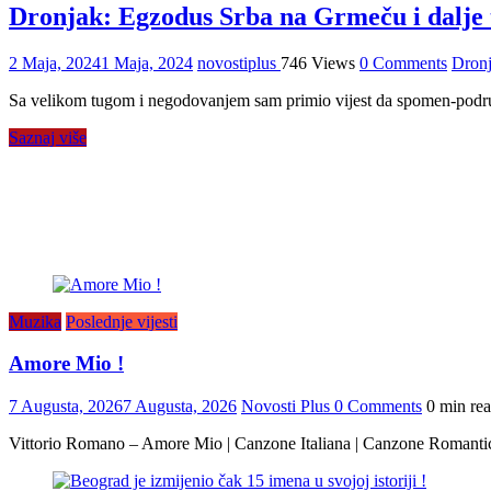
Dronjak: Egzodus Srba na Grmeču i dalje 
2 Maja, 2024
1 Maja, 2024
novostiplus
746 Views
0 Comments
Dron
Sa velikom tugom i negodovanjem sam primio vijest da spomen-područje
Saznaj više
Muzika
Poslednje vijesti
Amore Mio !
7 Augusta, 2026
7 Augusta, 2026
Novosti Plus
0 Comments
0 min re
Vittorio Romano – Amore Mio | Canzone Italiana | Canzone Romanti