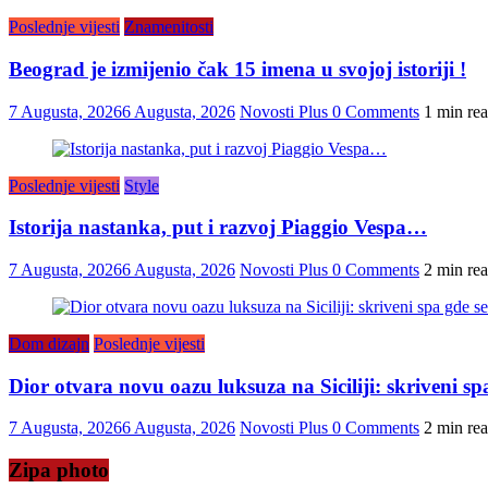
Poslednje vijesti
Znamenitosti
Beograd je izmijenio čak 15 imena u svojoj istoriji !
7 Augusta, 2026
6 Augusta, 2026
Novosti Plus
0 Comments
1 min re
Poslednje vijesti
Style
Istorija nastanka, put i razvoj Piaggio Vespa…
7 Augusta, 2026
6 Augusta, 2026
Novosti Plus
0 Comments
2 min re
Dom dizajn
Poslednje vijesti
Dior otvara novu oazu luksuza na Siciliji: skriveni s
7 Augusta, 2026
6 Augusta, 2026
Novosti Plus
0 Comments
2 min re
Zipa photo