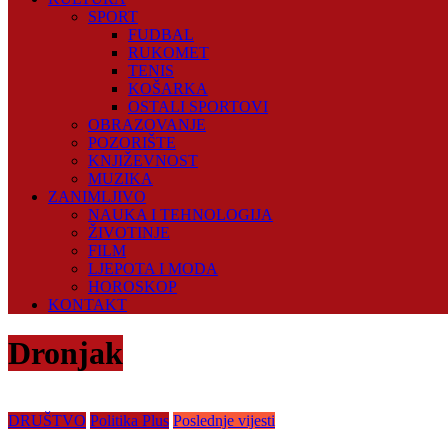
SPORT
FUDBAL
RUKOMET
TENIS
KOŠARKA
OSTALI SPORTOVI
OBRAZOVANJE
POZORIŠTE
KNJIŽEVNOST
MUZIKA
ZANIMLJIVO
NAUKA I TEHNOLOGIJA
ŽIVOTINJE
FILM
LJEPOTA I MODA
HOROSKOP
KONTAKT
Dronjak
DRUŠTVO
Politika Plus
Poslednje vijesti