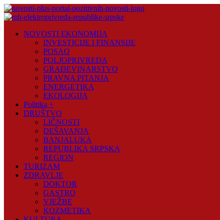
Skip
to
content
Novosti
NOVOSTI EKONOMIJA
Plus
INVESTICIJE I FINANSIJE
POSAO
Portal
POLJOPRIVREDA
pozitivnih
GRAĐEVINARSTVO
vijesti
PRAVNA PITANJA
ENERGETIKA
EKOLOGIJA
Politika +
DRUŠTVO
LIČNOSTI
DEŠAVANJA
BANJALUKA
REPUBLIKA SRPSKA
REGION
TURIZAM
ZDRAVLJE
DOKTOR
GASTRO
VJEŽBE
KOZMETIKA
KULTURA