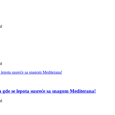
ad
ad
pa gde se lepota susreće sa snagom Mediterana!
ad