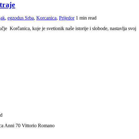
traje
jak
,
egzodus Srba
,
Korcanica
,
Prijedor
1 min read
 Korčanica, koje je svetionik naše istorije i slobode, nastavlja svoj
ad
ca Anni 70 Vittorio Romano