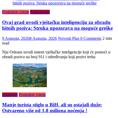
Poslednje vijesti
Tehnologija
Ovaj grad uvodi vještačku inteligenciju za obradu
hitnih poziva: Struka upozorava na moguće greške
9 Augusta, 2026
8 Augusta, 2026
Novosti Plus
0 Comments
2 min
read
Nju Orleans uvodi sistem vještačke inteligencije koji će pomoći u
obradi poziva na broj 911 i određivanju koji pozivi treba
Aktuelno
Poslednje vijesti
Manje turista stiglo u BiH, ali su ostajali duže:
Ostvareno više od 1,8 miliona noćenja !