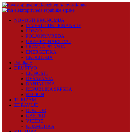
Skip
to
content
Novosti
NOVOSTI EKONOMIJA
Plus
INVESTICIJE I FINANSIJE
POSAO
Portal
POLJOPRIVREDA
pozitivnih
GRAĐEVINARSTVO
vijesti
PRAVNA PITANJA
ENERGETIKA
EKOLOGIJA
Politika +
DRUŠTVO
LIČNOSTI
DEŠAVANJA
BANJALUKA
REPUBLIKA SRPSKA
REGION
TURIZAM
ZDRAVLJE
DOKTOR
GASTRO
VJEŽBE
KOZMETIKA
KULTURA