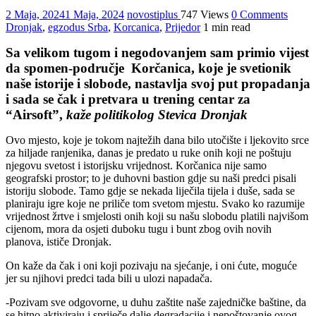
2 Maja, 2024
1 Maja, 2024
novostiplus
747 Views
0 Comments
Dronjak
,
egzodus Srba
,
Korcanica
,
Prijedor
1 min read
Sa velikom tugom i negodovanjem sam primio vijest
da spomen-područje Korčanica, koje je svetionik
naše istorije i slobode, nastavlja svoj put propadanja
i sada se čak i pretvara u trening centar za
“Airsoft”,
kaže politikolog Stevica Dronjak
Ovo mjesto, koje je tokom najtežih dana bilo utočište i ljekovito srce
za hiljade ranjenika, danas je predato u ruke onih koji ne poštuju
njegovu svetost i istorijsku vrijednost. Korčanica nije samo
geografski prostor; to je duhovni bastion gdje su naši predci pisali
istoriju slobode. Tamo gdje se nekada liječila tijela i duše, sada se
planiraju igre koje ne priliče tom svetom mjestu. Svako ko razumije
vrijednost žrtve i smjelosti onih koji su našu slobodu platili najvišom
cijenom, mora da osjeti duboku tugu i bunt zbog ovih novih
planova, ističe Dronjak.
On kaže da čak i oni koji pozivaju na sjećanje, i oni ćute, moguće
jer su njihovi predci tada bili u ulozi napadača.
-Pozivam sve odgovorne, u duhu zaštite naše zajedničke baštine, da
se hitno aktiviraju i spriječe dalje degradacije i nepoštovanje ovog