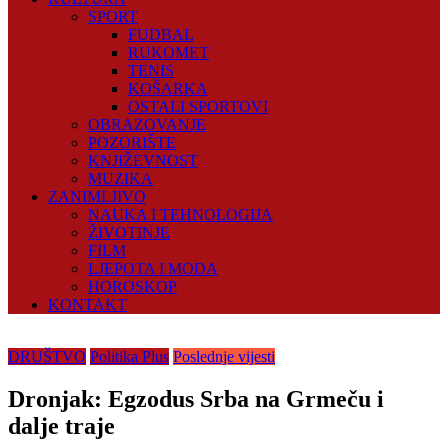
SPORT
FUDBAL
RUKOMET
TENIS
KOŠARKA
OSTALI SPORTOVI
OBRAZOVANJE
POZORIŠTE
KNJIŽEVNOST
MUZIKA
ZANIMLJIVO
NAUKA I TEHNOLOGIJA
ŽIVOTINJE
FILM
LJEPOTA I MODA
HOROSKOP
KONTAKT
DRUŠTVO
Politika Plus
Poslednje vijesti
Dronjak: Egzodus Srba na Grmeču i
dalje traje