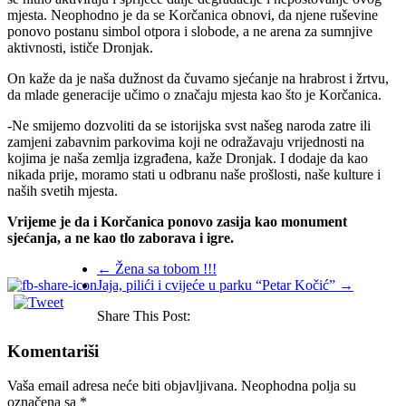
mjesta. Neophodno je da se Korčanica obnovi, da njene ruševine
ponovo postanu simbol otpora i slobode, a ne arena za sumnjive
aktivnosti, ističe Dronjak.
On kaže da je naša dužnost da čuvamo sjećanje na hrabrost i žrtvu,
da mlade generacije učimo o značaju mjesta kao što je Korčanica.
-Ne smijemo dozvoliti da se istorijska svst našeg naroda zatre ili
zamjeni zabavnim parkovima koji ne odražavaju vrijednosti na
kojima je naša zemlja izgrađena, kaže Dronjak. I dodaje da kao
nikada prije, moramo stati u odbranu naše prošlosti, naše kulture i
naših svetih mjesta.
Vrijeme je da i Korčanica ponovo zasija kao monument
sjećanja, a ne kao tlo zaborava i igre.
←
Žena sa tobom !!!
Jaja, pilići i cvijeće u parku “Petar Kočić”
→
Share This Post:
Komentariši
Vaša email adresa neće biti objavljivana.
Neophodna polja su
označena sa
*