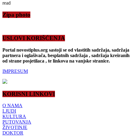
read
Zipa photo
USLOVI KORIŠĆENJA
Portal novostiplus.org sastoji se od vlastitih sadržaja, sadržaja
partnera i oglašivača, besplatnih sadržaja , sadržaja kreiranih
od strane posjetilaca , te linkova na vanjske stranice.
IMPRESUM
KORISNI LINKOVI
O NAMA
LJUDI
KULTURA
PUTOVANJA
ŽIVOTINJE
DOKTOR