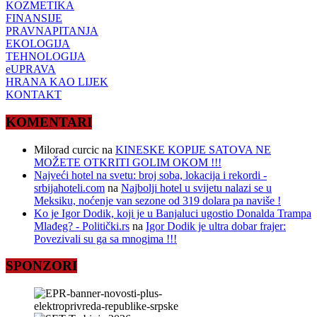
KOZMETIKA
FINANSIJE
PRAVNAPITANJA
EKOLOGIJA
TEHNOLOGIJA
eUPRAVA
HRANA KAO LIJEK
KONTAKT
KOMENTARI
Milorad curcic
na
KINESKE KOPIJE SATOVA NE
MOŽETE OTKRITI GOLIM OKOM !!!
Najveći hotel na svetu: broj soba, lokacija i rekordi -
srbijahoteli.com
na
Najbolji hotel u svijetu nalazi se u
Meksiku, noćenje van sezone od 319 dolara pa naviše !
Ko je Igor Dodik, koji je u Banjaluci ugostio Donalda Trampa
Mlađeg? - Politički.rs
na
Igor Dodik je ultra dobar frajer:
Povezivali su ga sa mnogima !!!
SPONZORI