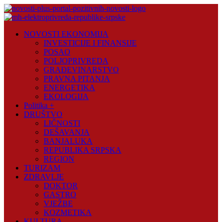
Skip
to
content
Novosti
NOVOSTI EKONOMIJA
Plus
INVESTICIJE I FINANSIJE
POSAO
Portal
POLJOPRIVREDA
pozitivnih
GRAĐEVINARSTVO
vijesti
PRAVNA PITANJA
ENERGETIKA
EKOLOGIJA
Politika +
DRUŠTVO
LIČNOSTI
DEŠAVANJA
BANJALUKA
REPUBLIKA SRPSKA
REGION
TURIZAM
ZDRAVLJE
DOKTOR
GASTRO
VJEŽBE
KOZMETIKA
KULTURA