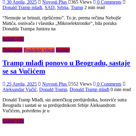
30 Aprila, 2025
Novosti Plus
365 Views
0 Comments
Donald Tramp mlađi
,
SAD
,
Srbija
,
Tramp
2 min read
“Nemojte se brinuti, riješićemo”. To je, prema rečima Nebojše
Matića, osnivača i vlasnika „Mikroelektronike“, bila poruka
Donalda Trampa Juniora na
Saznaj više
Dešavanja
Poslednje vijesti
Region
Tramp mlađi ponovo u Beogradu, sastaje
se sa Vučićem
25 Aprila, 2025
Novosti Plus
552 Views
0 Comments
Aleksandar Vučić
,
Donald Tramp
,
Donald Tramp mlađi
0 min read
Donald Tramp Mlađi, sin američkog predsjednika, boraviće sutra
Beogradu i sastati se sa predsjednikom Srbije Aleksandrom
Vučićem, potvrđeno je u
Saznaj više