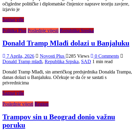
očigledne političke i diplomatske činjenice naprave teoriju zavjere,
izjavio je
Saznaj više
Politika Plus
Poslednje vijesti
Republika Srpska
Donald Tramp Mlađi dolazi u Banjaluku
7 Aprila, 2026
Novosti Plus
285 Views
0 Comments
Donald Tramp mlađi
,
Republika Srpska
,
SAD
1 min read
Donald Tramp Mlađi, sin američkog predsjednika Donalda Trampa,
danas dolazi u Banjaluku. Očekuje se da će se sastati s
privrednicima
Saznaj više
Poslednje vijesti
Region
Trampov sin u Beograd donio važnu
poruku