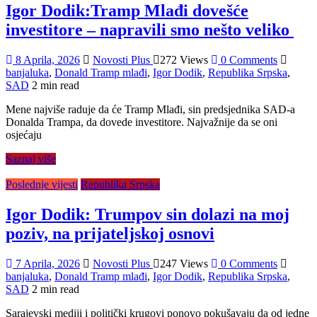
Igor Dodik:Tramp Mlađi dovešće
investitore – napravili smo nešto veliko
8 Aprila, 2026
Novosti Plus
272 Views
0 Comments
banjaluka
,
Donald Tramp mlađi
,
Igor Dodik
,
Republika Srpska
,
SAD
2 min read
Mene najviše raduje da će Tramp Mlađi, sin predsjednika SAD-a
Donalda Trampa, da dovede investitore. Najvažnije da se oni
osjećaju
Saznaj više
Poslednje vijesti
Republika Srpska
Igor Dodik: Trumpov sin dolazi na moj
poziv, na prijateljskoj osnovi
7 Aprila, 2026
Novosti Plus
247 Views
0 Comments
banjaluka
,
Donald Tramp mlađi
,
Igor Dodik
,
Republika Srpska
,
SAD
2 min read
Sarajevski mediji i politički krugovi ponovo pokušavaju da od jedne