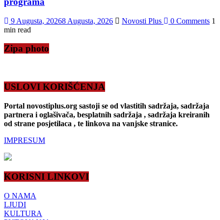
programa
9 Augusta, 2026
8 Augusta, 2026
Novosti Plus
0 Comments
1
min read
Zipa photo
USLOVI KORIŠĆENJA
Portal novostiplus.org sastoji se od vlastitih sadržaja, sadržaja
partnera i oglašivača, besplatnih sadržaja , sadržaja kreiranih
od strane posjetilaca , te linkova na vanjske stranice.
IMPRESUM
KORISNI LINKOVI
O NAMA
LJUDI
KULTURA