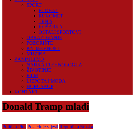
SPORT
FUDBAL
RUKOMET
TENIS
KOŠARKA
OSTALI SPORTOVI
OBRAZOVANJE
POZORIŠTE
KNJIŽEVNOST
MUZIKA
ZANIMLJIVO
NAUKA I TEHNOLOGIJA
ŽIVOTINJE
FILM
LJEPOTA I MODA
HOROSKOP
KONTAKT
Donald Tramp mlađi
Politika Plus
Poslednje vijesti
Republika Srpska