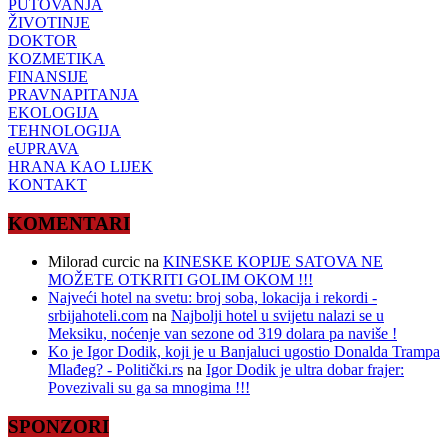
PUTOVANJA
ŽIVOTINJE
DOKTOR
KOZMETIKA
FINANSIJE
PRAVNAPITANJA
EKOLOGIJA
TEHNOLOGIJA
eUPRAVA
HRANA KAO LIJEK
KONTAKT
KOMENTARI
Milorad curcic
na
KINESKE KOPIJE SATOVA NE
MOŽETE OTKRITI GOLIM OKOM !!!
Najveći hotel na svetu: broj soba, lokacija i rekordi -
srbijahoteli.com
na
Najbolji hotel u svijetu nalazi se u
Meksiku, noćenje van sezone od 319 dolara pa naviše !
Ko je Igor Dodik, koji je u Banjaluci ugostio Donalda Trampa
Mlađeg? - Politički.rs
na
Igor Dodik je ultra dobar frajer:
Povezivali su ga sa mnogima !!!
SPONZORI