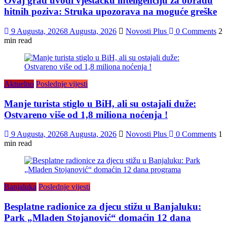
Ovaj grad uvodi vještačku inteligenciju za obradu
hitnih poziva: Struka upozorava na moguće greške
9 Augusta, 2026
8 Augusta, 2026
Novosti Plus
0 Comments
2
min read
Aktuelno
Poslednje vijesti
Manje turista stiglo u BiH, ali su ostajali duže:
Ostvareno više od 1,8 miliona noćenja !
9 Augusta, 2026
8 Augusta, 2026
Novosti Plus
0 Comments
1
min read
Banjaluka
Poslednje vijesti
Besplatne radionice za djecu stižu u Banjaluku:
Park „Mladen Stojanović“ domaćin 12 dana