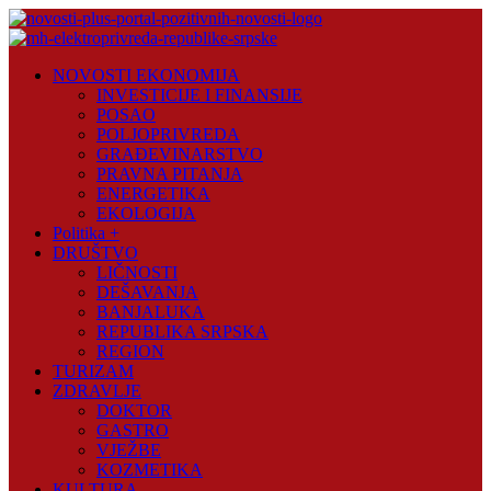
Skip
to
content
Novosti
NOVOSTI EKONOMIJA
Plus
INVESTICIJE I FINANSIJE
POSAO
Portal
POLJOPRIVREDA
pozitivnih
GRAĐEVINARSTVO
vijesti
PRAVNA PITANJA
ENERGETIKA
EKOLOGIJA
Politika +
DRUŠTVO
LIČNOSTI
DEŠAVANJA
BANJALUKA
REPUBLIKA SRPSKA
REGION
TURIZAM
ZDRAVLJE
DOKTOR
GASTRO
VJEŽBE
KOZMETIKA
KULTURA