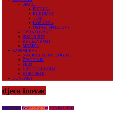
SPORT
FUDBAL
RUKOMET
TENIS
KOŠARKA
OSTALI SPORTOVI
OBRAZOVANJE
POZORIŠTE
KNJIŽEVNOST
MUZIKA
ZANIMLJIVO
NAUKA I TEHNOLOGIJA
ŽIVOTINJE
FILM
LJEPOTA I MODA
HOROSKOP
KONTAKT
djeca inovac
KORISNO
Poslednje vijesti
ZANIMLJIVO