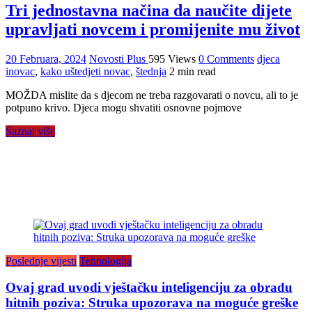
Tri jednostavna načina da naučite dijete
upravljati novcem i promijenite mu život
20 Februara, 2024
Novosti Plus
595 Views
0 Comments
djeca
inovac
,
kako uštedjeti novac
,
štednja
2 min read
MOŽDA mislite da s djecom ne treba razgovarati o novcu, ali to je
potpuno krivo. Djeca mogu shvatiti osnovne pojmove
Saznaj više
Poslednje vijesti
Tehnologija
Ovaj grad uvodi vještačku inteligenciju za obradu
hitnih poziva: Struka upozorava na moguće greške