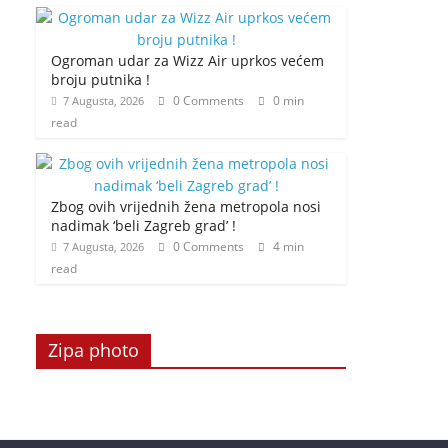
Ogroman udar za Wizz Air uprkos većem
broju putnika !
0 Comments
0 min
7 Augusta, 2026
read
Zbog ovih vrijednih žena metropola nosi
nadimak ‘beli Zagreb grad’ !
0 Comments
4 min
7 Augusta, 2026
read
Zipa photo