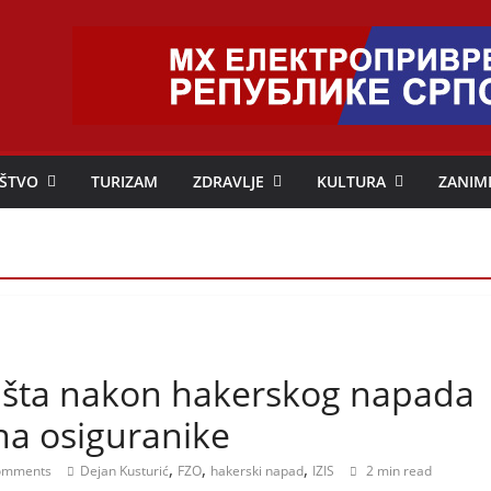
ŠTVO
TURIZAM
ZDRAVLJE
KULTURA
ZANIM
o šta nakon hakerskog napada
 na osiguranike
,
,
,
omments
Dejan Kusturić
FZO
hakerski napad
IZIS
2 min read