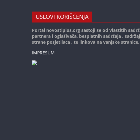
USLOVI KORIŠĆENJA
Portal novostiplus.org sastoji se od vlastitih sadrž
partnera i oglašivača, besplatnih sadržaja , sadrža
strane posjetilaca , te linkova na vanjske stranice.
IMPRESUM