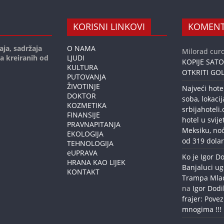
KORISNI LINKOVI
KOMENT
aja, sadržaja
O NAMA
Milorad curc
ja kreiranih od
LJUDI
KOPIJE SAT
KULTURA
OTKRITI GOL
PUTOVANJA
ŽIVOTINJE
Najveći hote
DOKTOR
soba, lokacij
KOZMETIKA
srbijahoteli
FINANSIJE
hotel u svije
PRAVNAPITANJA
Meksiku, no
EKOLOGIJA
od 319 dolar
TEHNOLOGIJA
eUPRAVA
Ko je Igor Do
HRANA KAO LIJEK
Banjaluci ug
KONTAKT
Trampa Mlađe
na
Igor Dodi
frajer: Povez
mnogima !!!