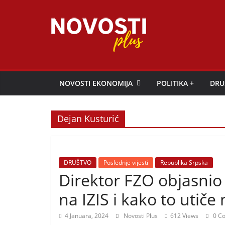
Skip
to
content
Novosti
Plus
NOVOSTI EKONOMIJA
POLITIKA +
DRU
P
o
Dejan Kusturić
r
t
a
DRUŠTVO
Poslednje vijesti
Republika Srpska
l
Direktor FZO objasni
p
na IZIS i kako to utiče
o
z
4 Januara, 2024
Novosti Plus
612 Views
0 C