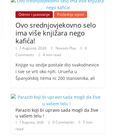
Odmor i putovanje
Poslednje vijesti
Ovo srednjovjekovno selo
ima više knjižara nego
kafića!
7 Augusta, 2026
Novosti Plus
0
Comments
4 min read
Knjige su ondje postale dio svakodnevice
i sve se vrti oko njih. Urueña u
Španjolskoj nema ni 200 stanovnika, ali
Paraziti koji bi upravo sada mogli da žive
u vašem telu !
0 Comments
5 min
7 Augusta, 2026
read