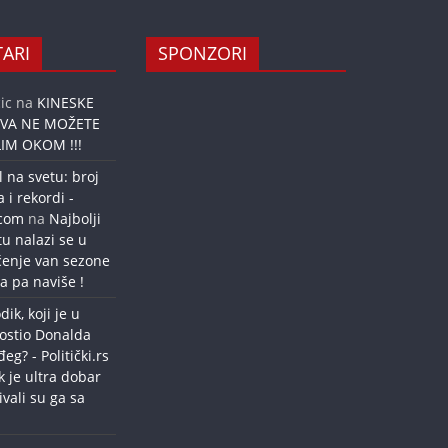
ARI
SPONZORI
ic
na
KINESKE
OVA NE MOŽETE
IM OKOM !!!
l na svetu: broj
a i rekordi -
.com
na
Najbolji
tu nalazi se u
ćenje van sezone
a pa naviše !
dik, koji je u
ostio Donalda
g? - Politički.rs
k je ultra dobar
ivali su ga sa