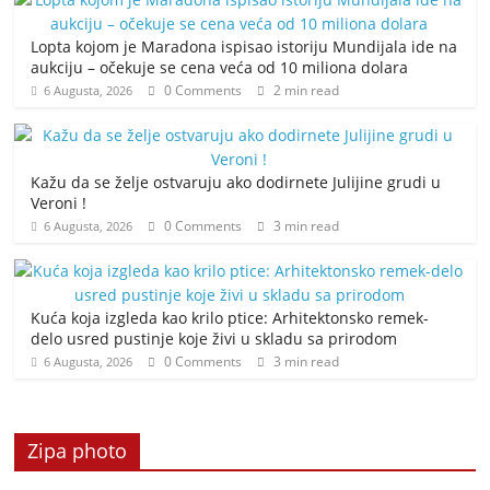
Lopta kojom je Maradona ispisao istoriju Mundijala ide na
aukciju – očekuje se cena veća od 10 miliona dolara
0 Comments
2 min read
6 Augusta, 2026
Kažu da se želje ostvaruju ako dodirnete Julijine grudi u
Veroni !
0 Comments
3 min read
6 Augusta, 2026
Kuća koja izgleda kao krilo ptice: Arhitektonsko remek-
delo usred pustinje koje živi u skladu sa prirodom
0 Comments
3 min read
6 Augusta, 2026
Zipa photo