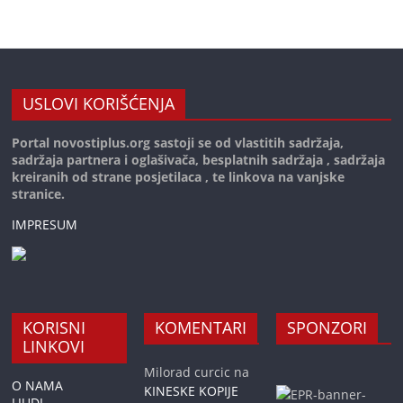
USLOVI KORIŠĆENJA
Portal novostiplus.org sastoji se od vlastitih sadržaja,
sadržaja partnera i oglašivača, besplatnih sadržaja , sadržaja
kreiranih od strane posjetilaca , te linkova na vanjske
stranice.
IMPRESUM
KORISNI
KOMENTARI
SPONZORI
LINKOVI
Milorad curcic
na
O NAMA
KINESKE KOPIJE
LJUDI