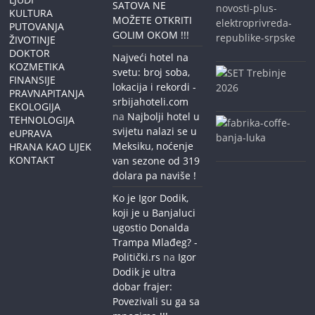
SATOVA NE
KULTURA
MOŽETE OTKRITI
PUTOVANJA
GOLIM OKOM !!!
ŽIVOTINJE
DOKTOR
Najveći hotel na
KOZMETIKA
svetu: broj soba,
FINANSIJE
lokacija i rekordi -
PRAVNAPITANJA
srbijahoteli.com
EKOLOGIJA
na
Najbolji hotel u
TEHNOLOGIJA
svijetu nalazi se u
eUPRAVA
Meksiku, noćenje
HRANA KAO LIJEK
KONTAKT
van sezone od 319
dolara pa naviše !
Ko je Igor Dodik,
koji je u Banjaluci
ugostio Donalda
Trampa Mlađeg? -
Politički.rs
na
Igor
Dodik je ultra
dobar frajer:
Povezivali su ga sa