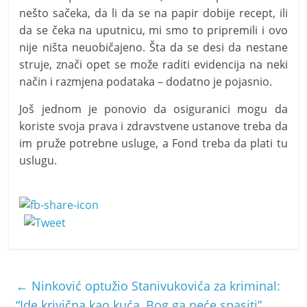
nešto sačeka, da li da se na papir dobije recept, ili
da se čeka na uputnicu, mi smo to pripremili i ovo
nije ništa neuobičajeno. Šta da se desi da nestane
struje, znači opet se može raditi evidencija na neki
način i razmjena podataka – dodatno je pojasnio.
Još jednom je ponovio da osiguranici mogu da
koriste svoja prava i zdravstvene ustanove treba da
im pruže potrebne usluge, a Fond treba da plati tu
uslugu.
←
Ninković optužio Stanivukovića za kriminal:
“Ide krivična kao kuća, Bog ga neće spasiti”