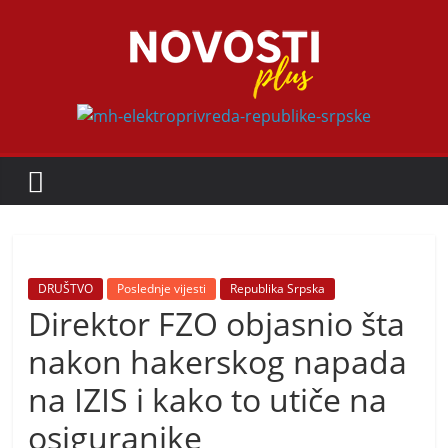
Skip
to
content
Novosti
Plus
P
o
r
t
DRUŠTVO
Poslednje vijesti
Republika Srpska
a
Direktor FZO objasnio šta
l
nakon hakerskog napada
p
na IZIS i kako to utiče na
o
z
osiguranike