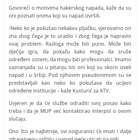
Govoreći o motivima hakerskog napada, kaže da su
oni poznati onima koji su napad izvršili.
-Neko ko je pokušao nekakvu pljačku, vjerovatno on
zna zbog čega je to uradio i zbog čega je napravio
ovaj problem. Razloga može biti puno. Može biti
dječija igra, da pokažu kako mogu da sruše
određeni sistem, da mogu biti profesionalci. Imamo
saznanjada su u pitanju isti oni koji su skoro izveli
napad i u Srbiji. Pod njihovim pseudonimom su se
predstavljali kao neko ko pokušava da ucijeni
određene institucije – kaže Kusturić za ATV.
Uvjeren je da će službe odraditi svoj posao kako
treba i da je MUP već kontaktirao Interpol o ovom
slučaju.
Ono što je najbitnije, svi osiguranici će imati i dalje
zdravstvenu zaštitu i napad neće uticati na njih.