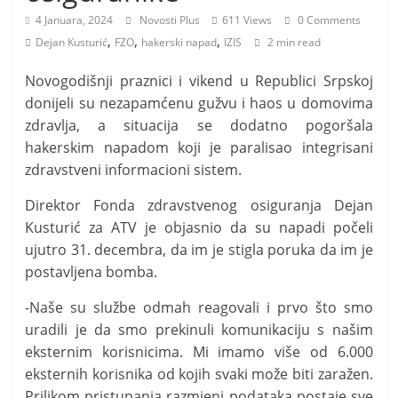
i
4 Januara, 2024
Novosti Plus
611 Views
0 Comments
t
,
,
,
Dejan Kusturić
FZO
hakerski napad
IZIS
2 min read
i
v
Novogodišnji praznici i vikend u Republici Srpskoj
donijeli su nezapamćenu gužvu i haos u domovima
n
zdravlja, a situacija se dodatno pogoršala
i
hakerskim napadom koji je paralisao integrisani
h
zdravstveni informacioni sistem.
v
i
Direktor Fonda zdravstvenog osiguranja Dejan
Kusturić za ATV je objasnio da su napadi počeli
j
ujutro 31. decembra, da im je stigla poruka da im je
e
postavljena bomba.
s
t
-Naše su službe odmah reagovali i prvo što smo
i
uradili je da smo prekinuli komunikaciju s našim
eksternim korisnicima. Mi imamo više od 6.000
eksternih korisnika od kojih svaki može biti zaražen.
Prilikom pristupanja razmjeni podataka postaje sve