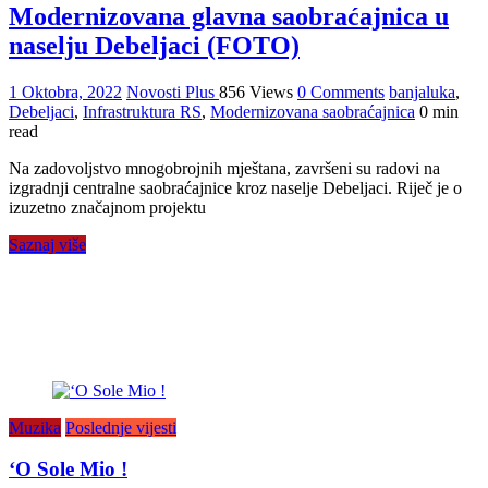
Modernizovana glavna saobraćajnica u
naselju Debeljaci (FOTO)
1 Oktobra, 2022
Novosti Plus
856 Views
0 Comments
banjaluka
,
Debeljaci
,
Infrastruktura RS
,
Modernizovana saobraćajnica
0 min
read
Na zadovoljstvo mnogobrojnih mještana, završeni su radovi na
izgradnji centralne saobraćajnice kroz naselje Debeljaci. Riječ je o
izuzetno značajnom projektu
Saznaj više
Muzika
Poslednje vijesti
‘O Sole Mio !