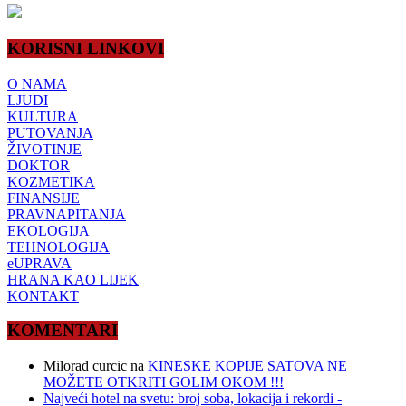
KORISNI LINKOVI
O NAMA
LJUDI
KULTURA
PUTOVANJA
ŽIVOTINJE
DOKTOR
KOZMETIKA
FINANSIJE
PRAVNAPITANJA
EKOLOGIJA
TEHNOLOGIJA
eUPRAVA
HRANA KAO LIJEK
KONTAKT
KOMENTARI
Milorad curcic
na
KINESKE KOPIJE SATOVA NE
MOŽETE OTKRITI GOLIM OKOM !!!
Najveći hotel na svetu: broj soba, lokacija i rekordi -