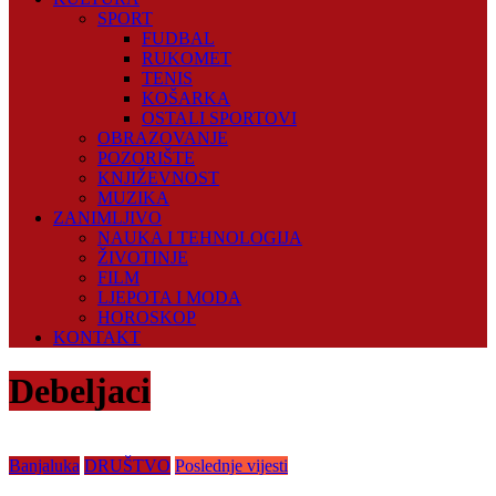
SPORT
FUDBAL
RUKOMET
TENIS
KOŠARKA
OSTALI SPORTOVI
OBRAZOVANJE
POZORIŠTE
KNJIŽEVNOST
MUZIKA
ZANIMLJIVO
NAUKA I TEHNOLOGIJA
ŽIVOTINJE
FILM
LJEPOTA I MODA
HOROSKOP
KONTAKT
Debeljaci
Banjaluka
DRUŠTVO
Poslednje vijesti