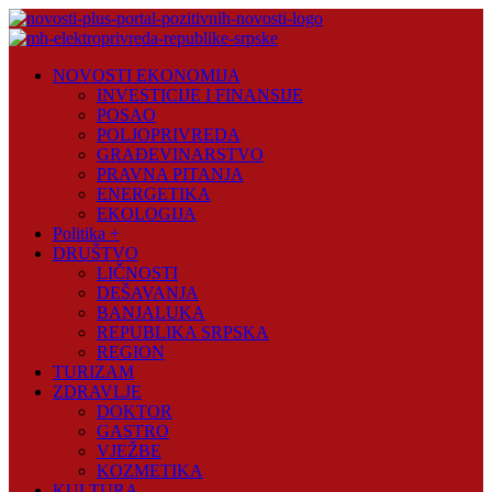
Skip
to
content
Novosti
NOVOSTI EKONOMIJA
Plus
INVESTICIJE I FINANSIJE
POSAO
Portal
POLJOPRIVREDA
pozitivnih
GRAĐEVINARSTVO
vijesti
PRAVNA PITANJA
ENERGETIKA
EKOLOGIJA
Politika +
DRUŠTVO
LIČNOSTI
DEŠAVANJA
BANJALUKA
REPUBLIKA SRPSKA
REGION
TURIZAM
ZDRAVLJE
DOKTOR
GASTRO
VJEŽBE
KOZMETIKA
KULTURA