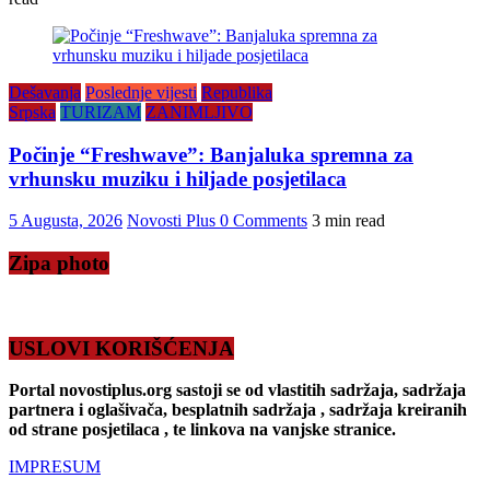
Dešavanja
Poslednje vijesti
Republika
Srpska
TURIZAM
ZANIMLJIVO
Počinje “Freshwave”: Banjaluka spremna za
vrhunsku muziku i hiljade posjetilaca
5 Augusta, 2026
Novosti Plus
0 Comments
3 min read
Zipa photo
USLOVI KORIŠĆENJA
Portal novostiplus.org sastoji se od vlastitih sadržaja, sadržaja
partnera i oglašivača, besplatnih sadržaja , sadržaja kreiranih
od strane posjetilaca , te linkova na vanjske stranice.
IMPRESUM