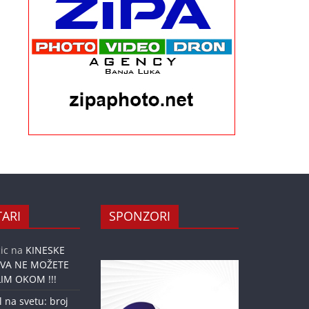
ARI
SPONZORI
ic
na
KINESKE
OVA NE MOŽETE
IM OKOM !!!
l na svetu: broj