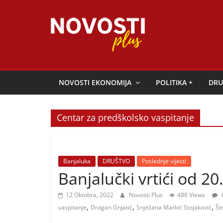
Skip
to
content
Novosti
Plus
NOVOSTI EKONOMIJA
POLITIKA +
DRU
P
o
Centar za predškolsko vaspitanje
r
t
a
Banjaluka
DRUŠTVO
Poslednje vijesti
l
Banjalučki vrtići od 20
p
12 Oktobra, 2022
Novosti Plus
488 Views
o
,
,
,
vaspitanje
Dragan Gnjatić
Snježana Markić Stojaković
Št
z