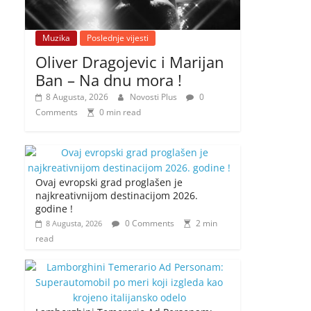
Muzika
Poslednje vijesti
Oliver Dragojevic i Marijan
Ban – Na dnu mora !
8 Augusta, 2026
Novosti Plus
0
Comments
0 min read
Ovaj evropski grad proglašen je
najkreativnijom destinacijom 2026.
godine !
0 Comments
2 min
8 Augusta, 2026
read