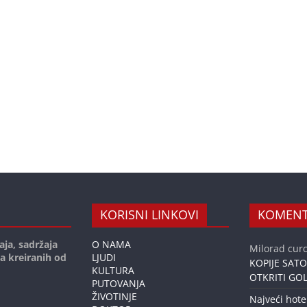
KORISNI LINKOVI
KOMENT
aja, sadržaja
O NAMA
Milorad curc
ja kreiranih od
LJUDI
KOPIJE SAT
KULTURA
OTKRITI GOL
PUTOVANJA
ŽIVOTINJE
Najveći hote