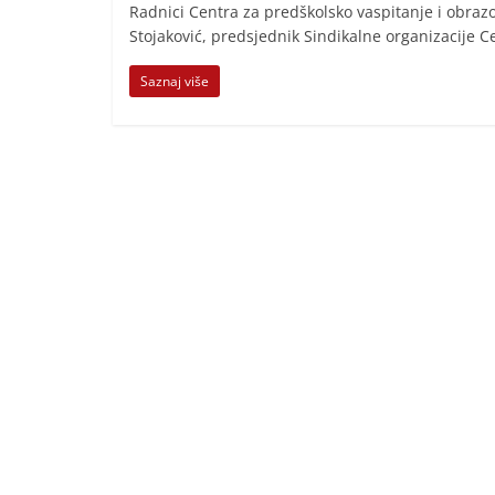
i
Radnici Centra za predškolsko vaspitanje i obrazo
Stojaković, predsjednik Sindikalne organizacije C
t
i
Saznaj više
v
n
i
h
v
i
j
e
s
t
i