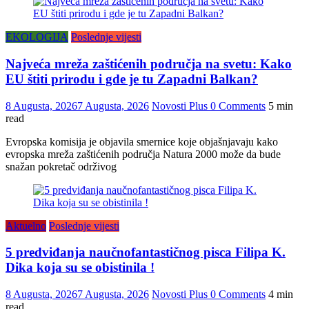
EKOLOGIJA
Poslednje vijesti
Najveća mreža zaštićenih područja na svetu: Kako
EU štiti prirodu i gde je tu Zapadni Balkan?
8 Augusta, 2026
7 Augusta, 2026
Novosti Plus
0 Comments
5 min
read
Evropska komisija je objavila smernice koje objašnjavaju kako
evropska mreža zaštićenih područja Natura 2000 može da bude
snažan pokretač održivog
Aktuelno
Poslednje vijesti
5 predviđanja naučnofantastičnog pisca Filipa K.
Dika koja su se obistinila !
8 Augusta, 2026
7 Augusta, 2026
Novosti Plus
0 Comments
4 min
read