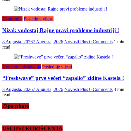
Ekonomija
Poslednje vijesti
Nizak vodostaj Rajne pravi probleme industriji !
8 Augusta, 2026
7 Augusta, 2026
Novosti Plus
0 Comments
1 min
read
Koncertna dešavanja
Poslednje vijesti
“Freshwave” prve večeri “zapalio” zidine Kastela !
8 Augusta, 2026
7 Augusta, 2026
Novosti Plus
0 Comments
3 min
read
Zipa photo
USLOVI KORIŠĆENJA