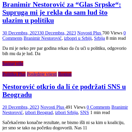
Branimir Nestorović za “Glas Srpske“:
Supruga mi je rekla da sam lud što
ulazim u politiku
30 Decembra, 2023
30 Decembra, 2023
Novosti Plus
700 Views
0
Comments
Branimir Nestorović
,
izbopri u Srbiji
,
Srbija
8 min read
Da mi je neko pre par godina rekao da ću ući u politiku, odgovorio
bih mu da je lud. Da
Saznaj više
Politika Plus
Poslednje vijesti
Region
Nestorović otkrio da li će podržati SNS u
Beogradu
20 Decembra, 2023
Novosti Plus
491 Views
0 Comments
Branimir
Nestorović
,
izbori Beograd
,
izbori Srbija
,
SNS
1 min read
Sačekaćemo konačne rezultate, ne bismo išli ni sa kim u koaliciju,
jer smo se tako na početku dogovorili. Nas 11