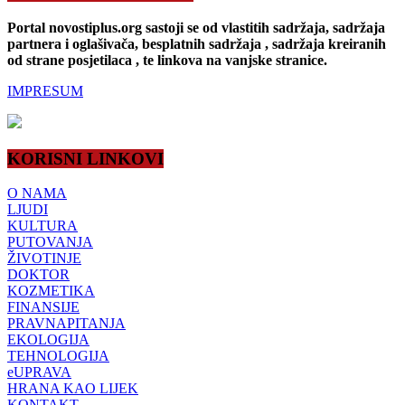
Portal novostiplus.org sastoji se od vlastitih sadržaja, sadržaja
partnera i oglašivača, besplatnih sadržaja , sadržaja kreiranih
od strane posjetilaca , te linkova na vanjske stranice.
IMPRESUM
KORISNI LINKOVI
O NAMA
LJUDI
KULTURA
PUTOVANJA
ŽIVOTINJE
DOKTOR
KOZMETIKA
FINANSIJE
PRAVNAPITANJA
EKOLOGIJA
TEHNOLOGIJA
eUPRAVA
HRANA KAO LIJEK
KONTAKT