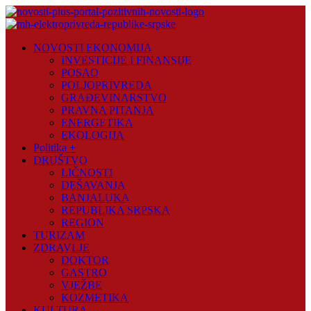
Skip
to
content
Novosti
NOVOSTI EKONOMIJA
Plus
INVESTICIJE I FINANSIJE
POSAO
Portal
POLJOPRIVREDA
pozitivnih
GRAĐEVINARSTVO
vijesti
PRAVNA PITANJA
ENERGETIKA
EKOLOGIJA
Politika +
DRUŠTVO
LIČNOSTI
DEŠAVANJA
BANJALUKA
REPUBLIKA SRPSKA
REGION
TURIZAM
ZDRAVLJE
DOKTOR
GASTRO
VJEŽBE
KOZMETIKA
KULTURA