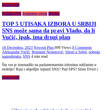
Saznaj više
Politika Plus
Poslednje vijesti
Region
TOP 5 UTISAKA IZBORA U SRBIJI
SNS može sama da pravi Vladu, da li
Vučić, ipak, ima drugi plan
18 Decembra, 2023
Novosti Plus
699 Views
0 Comments
Aleksandar Vučić
,
Branimir Nestorović
,
Izbori u Srbiji
,
pobeda
naprednjaka
,
SNS
4 min read
Šta vas je iznenadilo na parlamentarnim izborima održanim u
nedelju? Rast i ubjedljiv trijumf SNS? Pad SPS? Slom Dveri i
Saznaj više