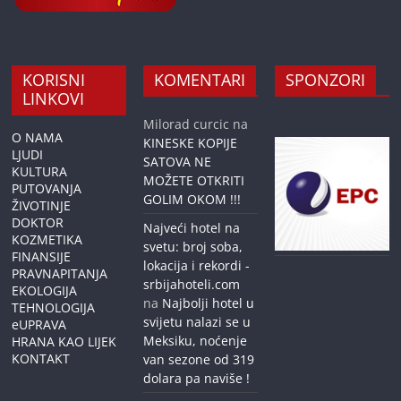
KORISNI
KOMENTARI
SPONZORI
LINKOVI
Milorad curcic
na
O NAMA
KINESKE KOPIJE
LJUDI
SATOVA NE
KULTURA
MOŽETE OTKRITI
PUTOVANJA
GOLIM OKOM !!!
ŽIVOTINJE
DOKTOR
Najveći hotel na
KOZMETIKA
svetu: broj soba,
FINANSIJE
lokacija i rekordi -
PRAVNAPITANJA
srbijahoteli.com
EKOLOGIJA
na
Najbolji hotel u
TEHNOLOGIJA
svijetu nalazi se u
eUPRAVA
Meksiku, noćenje
HRANA KAO LIJEK
KONTAKT
van sezone od 319
dolara pa naviše !