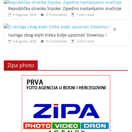
Republička stranka Srpske: Zajedno nastavljamo snažnije
0 Comments
1 min read
9 Augusta, 2026
5
razloga zbog kojih treba bolje upoznati Sloveniju !
0 Comments
2 min read
9 Augusta, 2026
Zipa photo