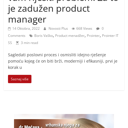
i
je zadužen product
t
manager
i
v
14 Oktobra, 2022
Novosti Plus
668 Views
0
n
,
,
,
Comments
Boris Vaško
Product menadžer
Prointer
Prointer IT
i
SS
3 min read
h
Sagledati poslovni proces i osmisliti idejno rješenje
v
pomoću kojeg će on biti brži, moderniji i efikasniji, prvi je
i
korak u
j
Saznaj više
e
s
t
i