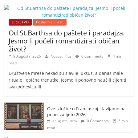
DRUŠTVO
Poslednje vijesti
Od St.Barthsa do paštete i paradajza.
Jesmo li počeli romantizirati običan
život?
9 Augusta, 2026
Novosti Plus
0 Comments
4 min
read
Društvene mreže nekad su slavile luksuz, a danas male
rituale i obične trenutke. Jesmo li ponovno naučili cijeniti
svakodnevicu ili
Ove izložbe u Francuskoj stavljamo na
popis za ljeto 2026.
0 Comments
5 min
9 Augusta, 2026
read