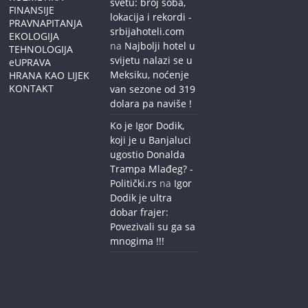
svetu: broj soba,
FINANSIJE
lokacija i rekordi -
PRAVNAPITANJA
srbijahoteli.com
EKOLOGIJA
na
Najbolji hotel u
TEHNOLOGIJA
svijetu nalazi se u
eUPRAVA
Meksiku, noćenje
HRANA KAO LIJEK
KONTAKT
van sezone od 319
dolara pa naviše !
Ko je Igor Dodik,
koji je u Banjaluci
ugostio Donalda
Trampa Mlađeg? -
Politički.rs
na
Igor
Dodik je ultra
dobar frajer:
Povezivali su ga sa
mnogima !!!