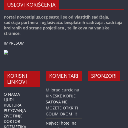
USLOVI KORIŠĆENJA
Portal novostiplus.org sastoji se od vlastitih sadržaja,
sadržaja partnera i oglašivača, besplatnih sadržaja , sadržaja
kreiranih od strane posjetilaca , te linkova na vanjske
stranice.
IMPRESUM
KORISNI
KOMENTARI
SPONZORI
LINKOVI
Milorad curcic
na
O NAMA
KINESKE KOPIJE
LJUDI
SATOVA NE
KULTURA
MOŽETE OTKRITI
PUTOVANJA
GOLIM OKOM !!!
ŽIVOTINJE
DOKTOR
Najveći hotel na
KOZMETIKA