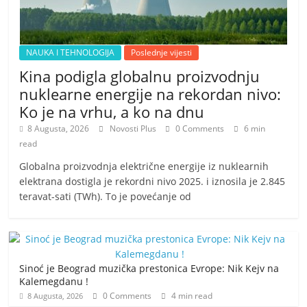
NAUKA I TEHNOLOGIJA
Poslednje vijesti
Kina podigla globalnu proizvodnju
nuklearne energije na rekordan nivo:
Ko je na vrhu, a ko na dnu
8 Augusta, 2026
Novosti Plus
0 Comments
6 min
read
Globalna proizvodnja električne energije iz nuklearnih
elektrana dostigla je rekordni nivo 2025. i iznosila je 2.845
teravat-sati (TWh). To je povećanje od
Sinoć je Beograd muzička prestonica Evrope: Nik Kejv na
Kalemegdanu !
0 Comments
4 min read
8 Augusta, 2026