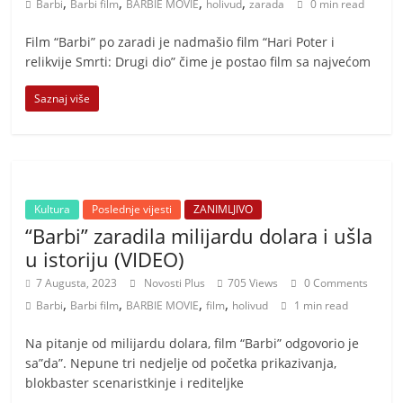
,
,
,
,
t
Barbi
Barbi film
BARBIE MOVIE
holivud
zarada
0 min read
i
Film “Barbi” po zaradi je nadmašio film “Hari Poter i
v
relikvije Smrti: Drugi dio” čime je postao film sa najvećom
n
Saznaj više
i
h
v
i
j
Kultura
Poslednje vijesti
ZANIMLJIVO
e
“Barbi” zaradila milijardu dolara i ušla
u istoriju (VIDEO)
s
t
7 Augusta, 2023
Novosti Plus
705 Views
0 Comments
,
,
,
,
i
Barbi
Barbi film
BARBIE MOVIE
film
holivud
1 min read
Na pitanje od milijardu dolara, film “Barbi” odgovorio je
sa”da”. Nepune tri nedjelje od početka prikazivanja,
blokbaster scenaristkinje i rediteljke