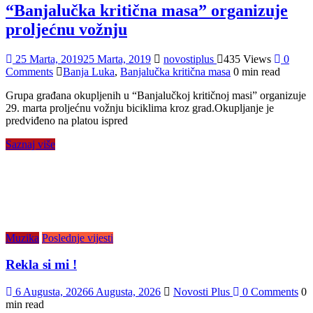
“Banjalučka kritična masa” organizuje
proljećnu vožnju
25 Marta, 2019
25 Marta, 2019
novostiplus
435 Views
0
Comments
Banja Luka
,
Banjalučka kritična masa
0 min read
Grupa građana okupljenih u “Banjalučkoj kritičnoj masi” organizuje
29. marta proljećnu vožnju biciklima kroz grad.Okupljanje je
predviđeno na platou ispred
Saznaj više
Muzika
Poslednje vijesti
Rekla si mi !
6 Augusta, 2026
6 Augusta, 2026
Novosti Plus
0 Comments
0
min read