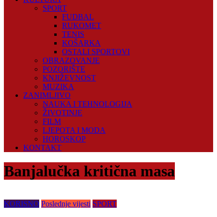
SPORT
FUDBAL
RUKOMET
TENIS
KOŠARKA
OSTALI SPORTOVI
OBRAZOVANJE
POZORIŠTE
KNJIŽEVNOST
MUZIKA
ZANIMLJIVO
NAUKA I TEHNOLOGIJA
ŽIVOTINJE
FILM
LJEPOTA I MODA
HOROSKOP
KONTAKT
Banjalučka kritična masa
KORISNO
Poslednje vijesti
SPORT