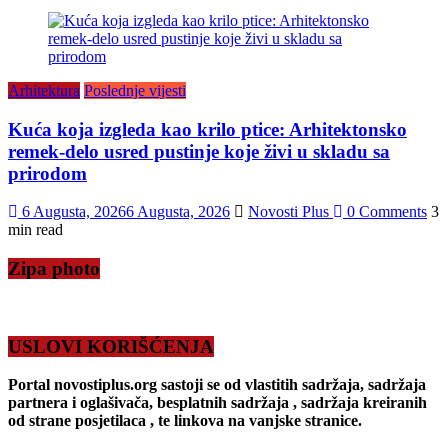
Arhitektura
Poslednje vijesti
Kuća koja izgleda kao krilo ptice: Arhitektonsko
remek-delo usred pustinje koje živi u skladu sa
prirodom
6 Augusta, 2026
6 Augusta, 2026
Novosti Plus
0 Comments
3
min read
Zipa photo
USLOVI KORIŠĆENJA
Portal novostiplus.org sastoji se od vlastitih sadržaja, sadržaja
partnera i oglašivača, besplatnih sadržaja , sadržaja kreiranih
od strane posjetilaca , te linkova na vanjske stranice.