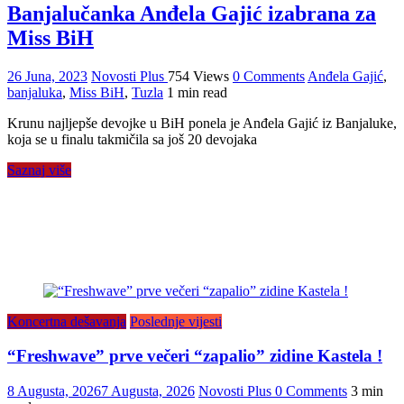
Banjalučanka Anđela Gajić izabrana za
Miss BiH
26 Juna, 2023
Novosti Plus
754 Views
0 Comments
Anđela Gajić
,
banjaluka
,
Miss BiH
,
Tuzla
1 min read
Krunu najljepše devojke u BiH ponela je Anđela Gajić iz Banjaluke,
koja se u finalu takmičila sa još 20 devojaka
Saznaj više
Koncertna dešavanja
Poslednje vijesti
“Freshwave” prve večeri “zapalio” zidine Kastela !
8 Augusta, 2026
7 Augusta, 2026
Novosti Plus
0 Comments
3 min