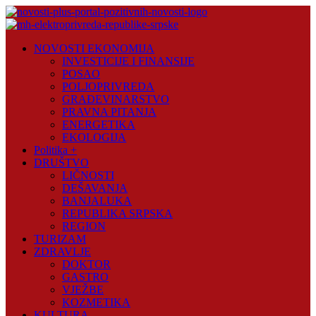
Skip
to
content
Novosti
NOVOSTI EKONOMIJA
Plus
INVESTICIJE I FINANSIJE
POSAO
Portal
POLJOPRIVREDA
pozitivnih
GRAĐEVINARSTVO
vijesti
PRAVNA PITANJA
ENERGETIKA
EKOLOGIJA
Politika +
DRUŠTVO
LIČNOSTI
DEŠAVANJA
BANJALUKA
REPUBLIKA SRPSKA
REGION
TURIZAM
ZDRAVLJE
DOKTOR
GASTRO
VJEŽBE
KOZMETIKA
KULTURA