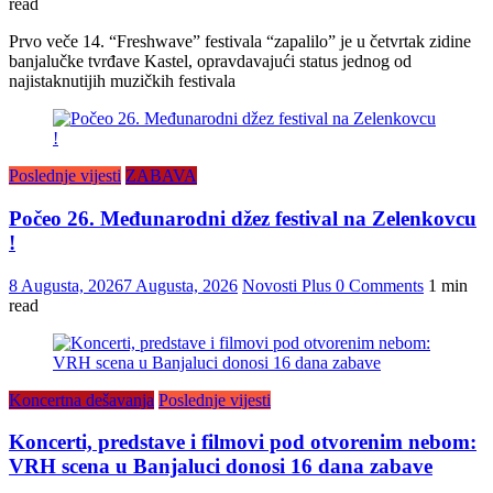
read
Prvo veče 14. “Freshwave” festivala “zapalilo” je u četvrtak zidine
banjalučke tvrđave Kastel, opravdavajući status jednog od
najistaknutijih muzičkih festivala
Poslednje vijesti
ZABAVA
Počeo 26. Međunarodni džez festival na Zelenkovcu
!
8 Augusta, 2026
7 Augusta, 2026
Novosti Plus
0 Comments
1 min
read
Koncertna dešavanja
Poslednje vijesti
Koncerti, predstave i filmovi pod otvorenim nebom:
VRH scena u Banjaluci donosi 16 dana zabave