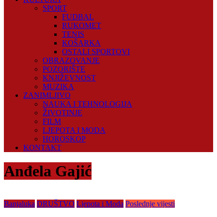
SPORT
FUDBAL
RUKOMET
TENIS
KOŠARKA
OSTALI SPORTOVI
OBRAZOVANJE
POZORIŠTE
KNJIŽEVNOST
MUZIKA
ZANIMLJIVO
NAUKA I TEHNOLOGIJA
ŽIVOTINJE
FILM
LJEPOTA I MODA
HOROSKOP
KONTAKT
Anđela Gajić
Banjaluka
DRUŠTVO
Ljepota i Moda
Poslednje vijesti