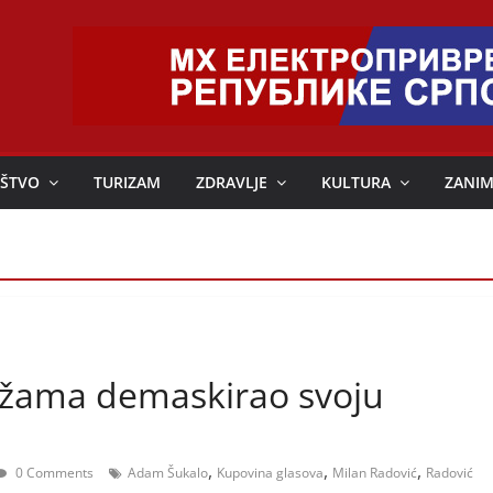
ŠTVO
TURIZAM
ZDRAVLJE
KULTURA
ZANIM
ažama demaskirao svoju
,
,
,
0 Comments
Adam Šukalo
Kupovina glasova
Milan Radović
Radović