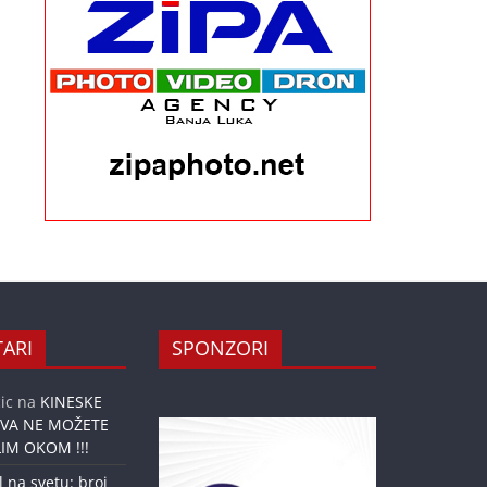
ARI
SPONZORI
ic
na
KINESKE
OVA NE MOŽETE
IM OKOM !!!
l na svetu: broj