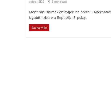
,
video
SDS
3 min read
i
t
Montirani snimak objavljen na portalu Alternativ
i
izgubiti izbore u Republici Srpskoj,
v
Saznaj više
n
i
h
v
i
j
e
s
t
i