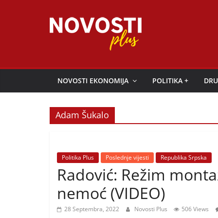
Skip
to
content
Novosti
Plus
NOVOSTI EKONOMIJA
POLITIKA +
DRU
P
o
Adam Šukalo
r
t
a
Politika Plus
Poslednje vijesti
Republika Srpska
l
Radović: Režim mont
p
nemoć (VIDEO)
o
z
28 Septembra, 2022
Novosti Plus
506 Views