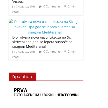
Vespa…
0 Comments
2 min
7 Augusta, 2026
read
Dior otvara novu oazu luksuza na Siciliji:
skriveni spa gde se lepota susreće sa
snagom Mediterana!
0 Comments
2 min
7 Augusta, 2026
read
Zipa photo