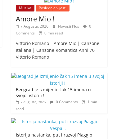
Muzika
Poslednje vijesti
Amore Mio !
7 Augusta, 2026
Novosti Plus
0
Comments
0 min read
Vittorio Romano – Amore Mio | Canzone
Italiana | Canzone Romantica Anni 70
Vittorio Romano
Beograd je izmijenio čak 15 imena u
svojoj istoriji !
0 Comments
1 min
7 Augusta, 2026
read
Istorija nastanka, put i razvoj Piaggio