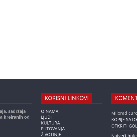
KORISNI LINKOVI
KOMENT
aja, sadržaja
O NAMA
Milorad curc
ja kreiranih od
LJUDI
KOPIJE SAT
KULTURA
OTKRITI GOL
PUTOVANJA
ŽIVOTINJE
Najveći hote