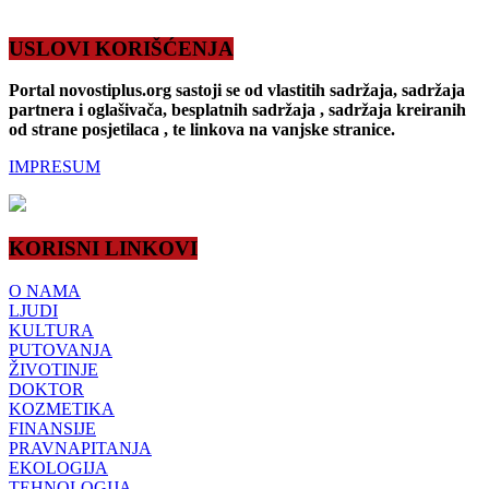
USLOVI KORIŠĆENJA
Portal novostiplus.org sastoji se od vlastitih sadržaja, sadržaja
partnera i oglašivača, besplatnih sadržaja , sadržaja kreiranih
od strane posjetilaca , te linkova na vanjske stranice.
IMPRESUM
KORISNI LINKOVI
O NAMA
LJUDI
KULTURA
PUTOVANJA
ŽIVOTINJE
DOKTOR
KOZMETIKA
FINANSIJE
PRAVNAPITANJA
EKOLOGIJA
TEHNOLOGIJA