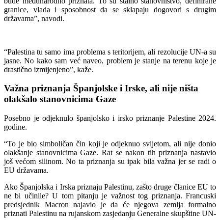
bude međunarodno priznata. To su stalno stanovništvo, definirane
granice, vlada i sposobnost da se sklapaju dogovori s drugim
državama”, navodi.
“Palestina tu samo ima problema s teritorijem, ali rezolucije UN-a su
jasne. No kako sam već naveo, problem je stanje na terenu koje je
drastično izmijenjeno”, kaže.
Važna priznanja Španjolske i Irske, ali nije ništa
olakšalo stanovnicima Gaze
Posebno je odjeknulo španjolsko i irsko priznanje Palestine 2024.
godine.
“To je bio simboličan čin koji je odjeknuo svijetom, ali nije donio
olakšanje stanovnicima Gaze. Rat se nakon tih priznanja nastavio
još većom silinom. No ta priznanja su ipak bila važna jer se radi o
EU državama.
Ako Španjolska i Irska priznaju Palestinu, zašto druge članice EU to
ne bi učinile? U tom pitanju je važnost tog priznanja. Francuski
predsjednik Macron najavio je da će njegova zemlja formalno
priznati Palestinu na rujanskom zasjedanju Generalne skupštine UN-