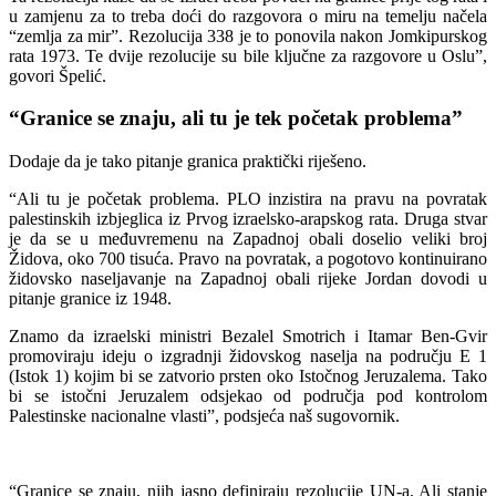
u zamjenu za to treba doći do razgovora o miru na temelju načela
“zemlja za mir”. Rezolucija 338 je to ponovila nakon Jomkipurskog
rata 1973. Te dvije rezolucije su bile ključne za razgovore u Oslu”,
govori Špelić.
“Granice se znaju, ali tu je tek početak problema”
Dodaje da je tako pitanje granica praktički riješeno.
“Ali tu je početak problema. PLO inzistira na pravu na povratak
palestinskih izbjeglica iz Prvog izraelsko-arapskog rata. Druga stvar
je da se u međuvremenu na Zapadnoj obali doselio veliki broj
Židova, oko 700 tisuća. Pravo na povratak, a pogotovo kontinuirano
židovsko naseljavanje na Zapadnoj obali rijeke Jordan dovodi u
pitanje granice iz 1948.
Znamo da izraelski ministri Bezalel Smotrich i Itamar Ben-Gvir
promoviraju ideju o izgradnji židovskog naselja na području E 1
(Istok 1) kojim bi se zatvorio prsten oko Istočnog Jeruzalema. Tako
bi se istočni Jeruzalem odsjekao od područja pod kontrolom
Palestinske nacionalne vlasti”, podsjeća naš sugovornik.
“Granice se znaju, njih jasno definiraju rezolucije UN-a. Ali stanje