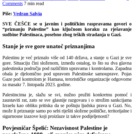
Comments
7 min read
Piše:
Vedran Salvia
SVE ČEŠĆE se u javnim i političkim raspravama govori o
“priznanju Palestine” kao ključnom koraku za rješavanje
sudbine Palestinaca, posebno zbog teških stradanja u Gazi.
Stanje je sve gore unatoč priznanjima
Palestinu je već priznalo više od 140 država, a stanje u Gazi je sve
gore. Situaciju čini složenom, između ostalog, to što su dva glavna
palestinska područja pod različitim upravama i kontrolama. Zapadna
obala je djelomično pod upravom Palestinske samouprave. Pojas
Gaze pod kontrolom je Hamasa, terorističke organizacije odgovorne
za masakr 7. listopada 2023. godine.
Palestincima je, slažu se svi, nužno pružiti konkretnu pomoć i
zaustaviti rat, zato se sve glasnije razgovara i o strožim sankcijama
Izraelu kao obliku pritiska da se poštuju ljudska prava u Gazi. No,
može li priznanje samo po sebi riješiti složene političke, teritorijalne i
sigurnosne izazove koji proizlaze iz takve podijeljenosti?
Povjesničar Špelić: Nezavisnost Palestine je