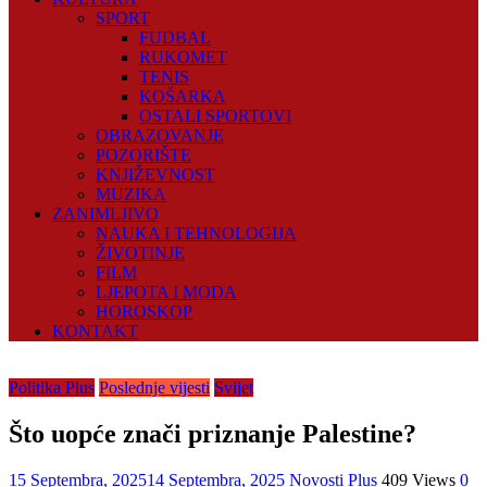
SPORT
FUDBAL
RUKOMET
TENIS
KOŠARKA
OSTALI SPORTOVI
OBRAZOVANJE
POZORIŠTE
KNJIŽEVNOST
MUZIKA
ZANIMLJIVO
NAUKA I TEHNOLOGIJA
ŽIVOTINJE
FILM
LJEPOTA I MODA
HOROSKOP
KONTAKT
Politika Plus
Poslednje vijesti
Svijet
Što uopće znači priznanje Palestine?
15 Septembra, 2025
14 Septembra, 2025
Novosti Plus
409 Views
0