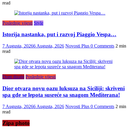
read
Poslednje vijesti
Style
Istorija nastanka, put i razvoj Piaggio Vespa…
7 Augusta, 2026
6 Augusta, 2026
Novosti Plus
0 Comments
2 min
read
Dom dizajn
Poslednje vijesti
Dior otvara novu oazu luksuza na Siciliji: skriveni
spa gde se lepota susreće sa snagom Mediterana!
7 Augusta, 2026
6 Augusta, 2026
Novosti Plus
0 Comments
2 min
read
Zipa photo