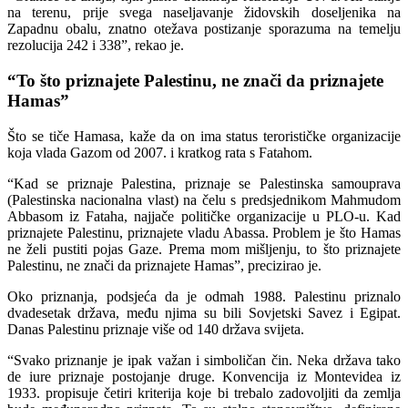
na terenu, prije svega naseljavanje židovskih doseljenika na
Zapadnu obalu, znatno otežava postizanje sporazuma na temelju
rezolucija 242 i 338”, rekao je.
“To što priznajete Palestinu, ne znači da priznajete
Hamas”
Što se tiče Hamasa, kaže da on ima status terorističke organizacije
koja vlada Gazom od 2007. i kratkog rata s Fatahom.
“Kad se priznaje Palestina, priznaje se Palestinska samouprava
(Palestinska nacionalna vlast) na čelu s predsjednikom Mahmudom
Abbasom iz Fataha, najjače političke organizacije u PLO-u. Kad
priznajete Palestinu, priznajete vladu Abassa. Problem je što Hamas
ne želi pustiti pojas Gaze. Prema mom mišljenju, to što priznajete
Palestinu, ne znači da priznajete Hamas”, precizirao je.
Oko priznanja, podsjeća da je odmah 1988. Palestinu priznalo
dvadesetak država, među njima su bili Sovjetski Savez i Egipat.
Danas Palestinu priznaje više od 140 država svijeta.
“Svako priznanje je ipak važan i simboličan čin. Neka država tako
de iure priznaje postojanje druge. Konvencija iz Montevidea iz
1933. propisuje četiri kriterija koje bi trebalo zadovoljiti da zemlja