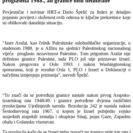
proglašena 1988., ali granice nisu definirane
Povjesničar i novinar HRT-a Dario Špelić za Index je detaljno
pojasnio povijest i složenost ovih odnosa te ključne prekretnice koje
su oblikovale današnju situaciju.
“Jaser Arafat, kao čelnik Palestinske oslobodilačke organizacije, u
studenom 1988. je u Alžiru na sjednici Palestinskog nacionalnog
vijeća proglasio nezavisnost Palestine. Tom prigodom Arafat nije
definirao granice Palestine, tada PLO još nije priznavao Izrael.
Nakon pregovora u Oslu 1993. i nakon Washingtonskog
sporazuma, koji je rezultat Osla 1, PLO i Izrael u Deklaraciji o
načelima izmjenjuju priznanja”, navodi Špelić.
“To znači da se potvrđuju granice nastale nakon prvog Arapsko-
izraelskog rata 1948/49. i granice potvrđene dvjema različitim
rezolucijama Ujedinjenih naroda. Rezolucija 242 je nastala nakon
Šestodnevnog rata 1967. u kojem je Izrael pobijedio vojske
susjednih arapskih zemalja i okupirao Sinaj, pojas Gaze, Zapadnu
obalu i Golansku visoravan.
Ta rezolucija kaže da se Izrael treba povući na granice prije tog rata i