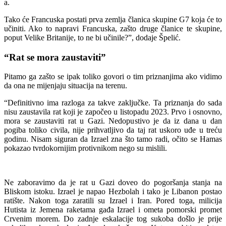
a.
Tako će Francuska postati prva zemlja članica skupine G7 koja će to
učiniti. Ako to napravi Francuska, zašto druge članice te skupine,
poput Velike Britanije, to ne bi učinile?”, dodaje Špelić.
“Rat se mora zaustaviti”
Pitamo ga zašto se ipak toliko govori o tim priznanjima ako vidimo
da ona ne mijenjaju situacija na terenu.
“Definitivno ima razloga za takve zaključke. Ta priznanja do sada
nisu zaustavila rat koji je započeo u listopadu 2023. Prvo i osnovno,
mora se zaustaviti rat u Gazi. Nedopustivo je da iz dana u dan
pogiba toliko civila, nije prihvatljivo da taj rat uskoro uđe u treću
godinu. Nisam siguran da Izrael zna što tamo radi, očito se Hamas
pokazao tvrdokornijim protivnikom nego su mislili.
Ne zaboravimo da je rat u Gazi doveo do pogoršanja stanja na
Bliskom istoku. Izrael je napao Hezbolah i tako je Libanon postao
ratište. Nakon toga zaratili su Izrael i Iran. Pored toga, milicija
Hutista iz Jemena raketama gađa Izrael i ometa pomorski promet
Crvenim morem. Do zadnje eskalacije tog sukoba došlo je prije