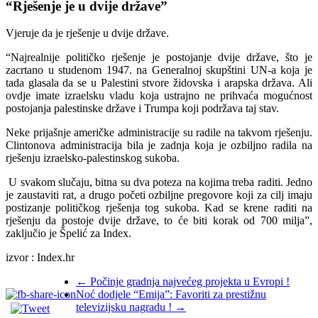
“Rješenje je u dvije države”
Vjeruje da je rješenje u dvije države.
“Najrealnije političko rješenje je postojanje dvije države, što je
zacrtano u studenom 1947. na Generalnoj skupštini UN-a koja je
tada glasala da se u Palestini stvore židovska i arapska država. Ali
ovdje imate izraelsku vladu koja ustrajno ne prihvaća mogućnost
postojanja palestinske države i Trumpa koji podržava taj stav.
Neke prijašnje američke administracije su radile na takvom rješenju.
Clintonova administracija bila je zadnja koja je ozbiljno radila na
rješenju izraelsko-palestinskog sukoba.
U svakom slučaju, bitna su dva poteza na kojima treba raditi. Jedno
je zaustaviti rat, a drugo početi ozbiljne pregovore koji za cilj imaju
postizanje političkog rješenja tog sukoba. Kad se krene raditi na
rješenju da postoje dvije države, to će biti korak od 700 milja”,
zaključio je Špelić za Index.
izvor : Index.hr
←
Počinje gradnja najvećeg projekta u Evropi !
Noć dodjele “Emija”: Favoriti za prestižnu
televizijsku nagradu !
→