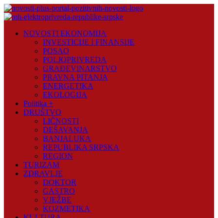
Skip
to
content
Novosti
NOVOSTI EKONOMIJA
Plus
INVESTICIJE I FINANSIJE
POSAO
Portal
POLJOPRIVREDA
pozitivnih
GRAĐEVINARSTVO
vijesti
PRAVNA PITANJA
ENERGETIKA
EKOLOGIJA
Politika +
DRUŠTVO
LIČNOSTI
DEŠAVANJA
BANJALUKA
REPUBLIKA SRPSKA
REGION
TURIZAM
ZDRAVLJE
DOKTOR
GASTRO
VJEŽBE
KOZMETIKA
KULTURA