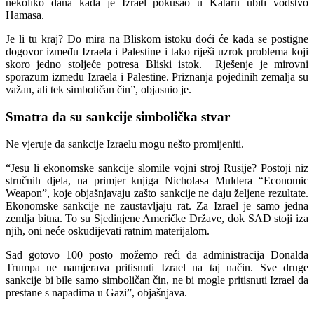
nekoliko dana kada je Izrael pokušao u Kataru ubiti vodstvo
Hamasa.
Je li tu kraj? Do mira na Bliskom istoku doći će kada se postigne
dogovor između Izraela i Palestine i tako riješi uzrok problema koji
skoro jedno stoljeće potresa Bliski istok. Rješenje je mirovni
sporazum između Izraela i Palestine. Priznanja pojedinih zemalja su
važan, ali tek simboličan čin”, objasnio je.
Smatra da su sankcije simbolička stvar
Ne vjeruje da sankcije Izraelu mogu nešto promijeniti.
“Jesu li ekonomske sankcije slomile vojni stroj Rusije? Postoji niz
stručnih djela, na primjer knjiga Nicholasa Muldera “Economic
Weapon”, koje objašnjavaju zašto sankcije ne daju željene rezultate.
Ekonomske sankcije ne zaustavljaju rat. Za Izrael je samo jedna
zemlja bitna. To su Sjedinjene Američke Države, dok SAD stoji iza
njih, oni neće oskudijevati ratnim materijalom.
Sad gotovo 100 posto možemo reći da administracija Donalda
Trumpa ne namjerava pritisnuti Izrael na taj način. Sve druge
sankcije bi bile samo simboličan čin, ne bi mogle pritisnuti Izrael da
prestane s napadima u Gazi”, objašnjava.