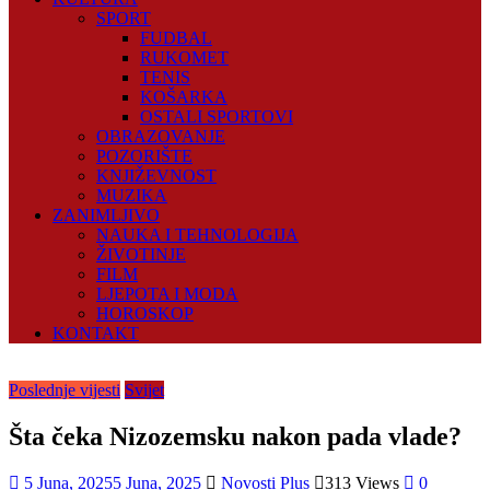
SPORT
FUDBAL
RUKOMET
TENIS
KOŠARKA
OSTALI SPORTOVI
OBRAZOVANJE
POZORIŠTE
KNJIŽEVNOST
MUZIKA
ZANIMLJIVO
NAUKA I TEHNOLOGIJA
ŽIVOTINJE
FILM
LJEPOTA I MODA
HOROSKOP
KONTAKT
Poslednje vijesti
Svijet
Šta čeka Nizozemsku nakon pada vlade?
5 Juna, 2025
5 Juna, 2025
Novosti Plus
313 Views
0