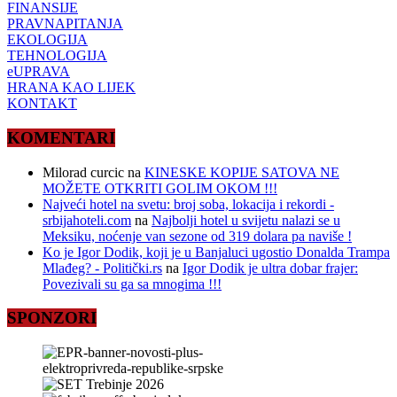
FINANSIJE
PRAVNAPITANJA
EKOLOGIJA
TEHNOLOGIJA
eUPRAVA
HRANA KAO LIJEK
KONTAKT
KOMENTARI
Milorad curcic
na
KINESKE KOPIJE SATOVA NE
MOŽETE OTKRITI GOLIM OKOM !!!
Najveći hotel na svetu: broj soba, lokacija i rekordi -
srbijahoteli.com
na
Najbolji hotel u svijetu nalazi se u
Meksiku, noćenje van sezone od 319 dolara pa naviše !
Ko je Igor Dodik, koji je u Banjaluci ugostio Donalda Trampa
Mlađeg? - Politički.rs
na
Igor Dodik je ultra dobar frajer:
Povezivali su ga sa mnogima !!!
SPONZORI