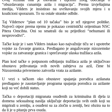
“obuzdavanju cunamija azila i migracija”. Prema izvještajima
medija, Vilders je insistirao na uvrštavanju svojih mjera i u
koalicioni sporazum. To su ostale stranke odbile.
Taj Vildersov “plan od 10 tačaka” bio je srž njegove politike.
Najveći otpor prema njemu je pokazao centristički orijentisan NSC
Pitera Omcihta. Oni su smatrali da su prijedlozi “nehumani ili
nesprovodivi”.
Tačke koje je i sam Vilders istakao kao najvažnije tiču se i upotrebe
vojske za čuvanje granica. Predlagano je angažovanje nizozemske
vojske za zatvaranje granica i sprečavanje ulaska tražilaca azila.
Plan kod tačke o potpunom odbijanju tražilaca azila je uključivao
obustavu prihvatanja svih novih zahtjeva za azil, čime bi
Nizozemska privremeno zatvorila vrata za azilante.
U vezi s tačkom oko obustave spajanja porodica azilanata
predlagano je zaustavljanje programa spajanja porodica za azilante
koji su već dobili status.
Tačka o deportaciji migranata osuđenih za kriminalna ili djela iz
domena seksualnog nasilja uključuje deportaciju svih onih koji su
migrirali u zemlju, a osuđeni su za zločin u zemlji, bez obzira na to
da li je u pitanju prva osuda.