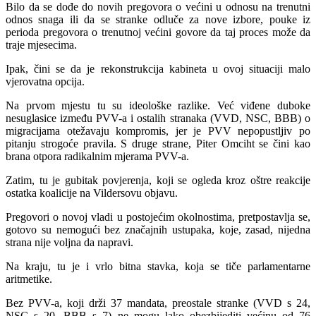
Bilo da se dođe do novih pregovora o većini u odnosu na trenutni
odnos snaga ili da se stranke odluče za nove izbore, pouke iz
perioda pregovora o trenutnoj većini govore da taj proces može da
traje mjesecima.
Ipak, čini se da je rekonstrukcija kabineta u ovoj situaciji malo
vjerovatna opcija.
Na prvom mjestu tu su ideološke razlike. Već viđene duboke
nesuglasice između PVV-a i ostalih stranaka (VVD, NSC, BBB) o
migracijama otežavaju kompromis, jer je PVV nepopustljiv po
pitanju strogoće pravila. S druge strane, Piter Omciht se čini kao
brana otpora radikalnim mjerama PVV-a.
Zatim, tu je gubitak povjerenja, koji se ogleda kroz oštre reakcije
ostatka koalicije na Vildersovu objavu.
Pregovori o novoj vladi u postojećim okolnostima, pretpostavlja se,
gotovo su nemogući bez značajnih ustupaka, koje, zasad, nijedna
strana nije voljna da napravi.
Na kraju, tu je i vrlo bitna stavka, koja se tiče parlamentarne
aritmetike.
Bez PVV-a, koji drži 37 mandata, preostale stranke (VVD s 24,
NSC s 20, BBB s 7) ne mogu lako obezbijediti većinu od 76