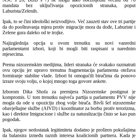
mandata bez uključivanja opozicionih stranaka, poput
Laburista/Zelenih.
Ipak, to se čini ideološki neizvodljivo. Već zauzeti stav ove tri partije
da do pooštravanja mjera protiv migracije mora da dođe, Laburiste i
Zelene gura daleko od te trojke.
Najizglednija opcija u ovom trenutku su novi vanredni
parlamentarni izbori, koji bi mogli biti raspisani u narednim
mjesecima.
Prema nizozemskim medijima, lideri stranaka će svakako razmatrati
ovu opciju jer upravo trenutna fragmentacija parlamenta otežava
formiranje stabilne vlade. Izbori bi omogućili biračima da ponovo
izraze svoju volju, o kojoj mnogo toga govore ankete.
Izborom Dika Shofa za premijera Nizozemske postignut je
kompromis. U tom trenutku najveća partija u parlamentu PVV nije
mogla da ode u opoziciju zbog volje birača. Bivši šef nizozemske
obavještajne službe (AIVD) i koordinator za borbu protiv terorizma,
kao i direktor Imigracione i službe za naturalizaciju činio se kao pun
pogodak.
Ipak, njegov nedostatak legitimiteta dodatno je proširen pokušajima
da balansira između raznih interesa koalicionih partnera. Kada je