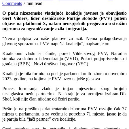
Comments
7 min read
O padu nizozemske vladajuće koalicije javnost je obavijestio
Gert Vilders, lider desničarske Partije slobode (PVV) putem
objave na platformi X, nakon neuspješnih pregovora o strožim
mjerama za ograničavanje azila i migracija.
“Nema potpisa za naše planove za azil. Nema prilagođavanja
glavnog sporazuma. PVV napušta koaliciju”, napisao je on.
Koalicionu vladu su činile, pored Vildersovog PVV, Narodna
stranka za slobodu i demokratiju (VVD), Pokret poljoprivrednika i
građana (BBB) i Novi društveni ugovor (NSC).
Koalicija je bila formirana poslije parlamentarnih izbora u novembru
2023. godine, na kojima je PVV uzeo najviše glasova.
Proces formiranja vlade je trajao mjesecima zbog brojnih
nesuglasica među partnerima. Na kraju je za premijera izabran Dik
Shof, koji nije član nijedne od četiri partije.
Pošto je na prošlim parlamentarnim izborima PVV osvojio čak 37
mjesta u parlamentu, a za većinu je potrebno 71 mjesto, jasno je da
je partija bila “jači partner” ove koalicije.
Ovaj rezultat ona je ostvarila i dijelom zbog obećanja o