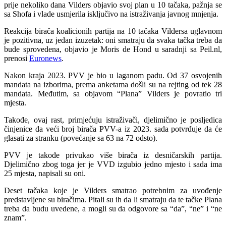
prije nekoliko dana Vilders objavio svoj plan u 10 tačaka, pažnja se
sa Shofa i vlade usmjerila isključivo na istraživanja javnog mnjenja.
Reakcija birača koalicionih partija na 10 tačaka Vildersa uglavnom
je pozitivna, uz jedan izuzetak: oni smatraju da svaka tačka treba da
bude sprovedena, objavio je Moris de Hond u saradnji sa Peil.nl,
prenosi
Euronews
.
Nakon kraja 2023. PVV je bio u laganom padu. Od 37 osvojenih
mandata na izborima, prema anketama došli su na rejting od tek 28
mandata. Međutim, sa objavom “Plana” Vilders je povratio tri
mjesta.
Takođe, ovaj rast, primjećuju istraživači, djelimično je posljedica
činjenice da veći broj birača PVV-a iz 2023. sada potvrđuje da će
glasati za stranku (povećanje sa 63 na 72 odsto).
PVV je takođe privukao više birača iz desničarskih partija.
Djelimično zbog toga jer je VVD izgubio jedno mjesto i sada ima
25 mjesta, napisali su oni.
Deset tačaka koje je Vilders smatrao potrebnim za uvođenje
predstavljene su biračima. Pitali su ih da li smatraju da te tačke Plana
treba da budu uvedene, a mogli su da odgovore sa “da”, “ne” i “ne
znam”.