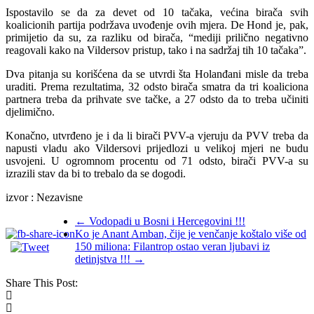
Ispostavilo se da za devet od 10 tačaka, većina birača svih
koalicionih partija podržava uvođenje ovih mjera. De Hond je, pak,
primijetio da su, za razliku od birača, “mediji prilično negativno
reagovali kako na Vildersov pristup, tako i na sadržaj tih 10 tačaka”.
Dva pitanja su korišćena da se utvrdi šta Holanđani misle da treba
uraditi. Prema rezultatima, 32 odsto birača smatra da tri koaliciona
partnera treba da prihvate sve tačke, a 27 odsto da to treba učiniti
djelimično.
Konačno, utvrđeno je i da li birači PVV-a vjeruju da PVV treba da
napusti vladu ako Vildersovi prijedlozi u velikoj mjeri ne budu
usvojeni. U ogromnom procentu od 71 odsto, birači PVV-a su
izrazili stav da bi to trebalo da se dogodi.
izvor : Nezavisne
←
Vodopadi u Bosni i Hercegovini !!!
Ko je Anant Amban, čije je venčanje koštalo više od
150 miliona: Filantrop ostao veran ljubavi iz
detinjstva !!!
→
Share This Post: