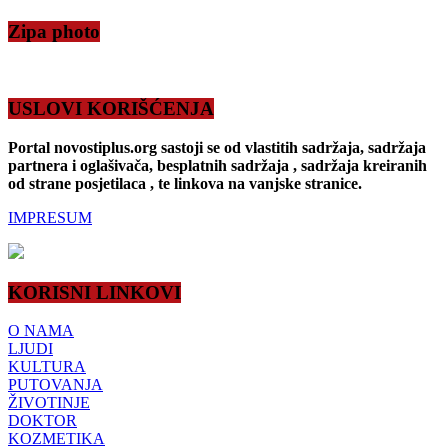
Zipa photo
USLOVI KORIŠĆENJA
Portal novostiplus.org sastoji se od vlastitih sadržaja, sadržaja
partnera i oglašivača, besplatnih sadržaja , sadržaja kreiranih
od strane posjetilaca , te linkova na vanjske stranice.
IMPRESUM
KORISNI LINKOVI
O NAMA
LJUDI
KULTURA
PUTOVANJA
ŽIVOTINJE
DOKTOR
KOZMETIKA