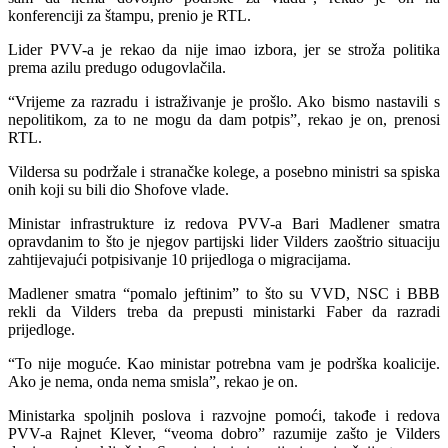
konferenciji za štampu, prenio je RTL.
Lider PVV-a je rekao da nije imao izbora, jer se stroža politika
prema azilu predugo odugovlačila.
“Vrijeme za razradu i istraživanje je prošlo. Ako bismo nastavili s
nepolitikom, za to ne mogu da dam potpis”, rekao je on, prenosi
RTL.
Vildersa su podržale i stranačke kolege, a posebno ministri sa spiska
onih koji su bili dio Shofove vlade.
Ministar infrastrukture iz redova PVV-a Bari Madlener smatra
opravdanim to što je njegov partijski lider Vilders zaoštrio situaciju
zahtijevajući potpisivanje 10 prijedloga o migracijama.
Madlener smatra “pomalo jeftinim” to što su VVD, NSC i BBB
rekli da Vilders treba da prepusti ministarki Faber da razradi
prijedloge.
“To nije moguće. Kao ministar potrebna vam je podrška koalicije.
Ako je nema, onda nema smisla”, rekao je on.
Ministarka spoljnih poslova i razvojne pomoći, takođe i redova
PVV-a Rajnet Klever, “veoma dobro” razumije zašto je Vilders