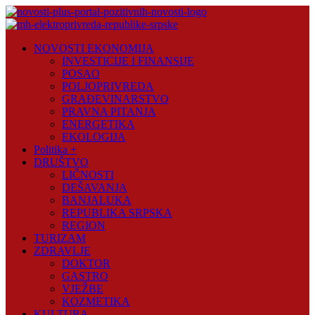
Skip
to
content
Novosti
NOVOSTI EKONOMIJA
Plus
INVESTICIJE I FINANSIJE
POSAO
Portal
POLJOPRIVREDA
pozitivnih
GRAĐEVINARSTVO
vijesti
PRAVNA PITANJA
ENERGETIKA
EKOLOGIJA
Politika +
DRUŠTVO
LIČNOSTI
DEŠAVANJA
BANJALUKA
REPUBLIKA SRPSKA
REGION
TURIZAM
ZDRAVLJE
DOKTOR
GASTRO
VJEŽBE
KOZMETIKA
KULTURA