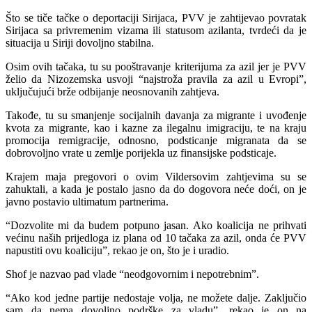
Što se tiče tačke o deportaciji Sirijaca, PVV je zahtijevao povratak
Sirijaca sa privremenim vizama ili statusom azilanta, tvrdeći da je
situacija u Siriji dovoljno stabilna.
Osim ovih tačaka, tu su pooštravanje kriterijuma za azil jer je PVV
želio da Nizozemska usvoji “najstroža pravila za azil u Evropi”,
uključujući brže odbijanje neosnovanih zahtjeva.
Takođe, tu su smanjenje socijalnih davanja za migrante i uvođenje
kvota za migrante, kao i kazne za ilegalnu imigraciju, te na kraju
promocija remigracije, odnosno, podsticanje migranata da se
dobrovoljno vrate u zemlje porijekla uz finansijske podsticaje.
Krajem maja pregovori o ovim Vildersovim zahtjevima su se
zahuktali, a kada je postalo jasno da do dogovora neće doći, on je
javno postavio ultimatum partnerima.
“Dozvolite mi da budem potpuno jasan. Ako koalicija ne prihvati
većinu naših prijedloga iz plana od 10 tačaka za azil, onda će PVV
napustiti ovu koaliciju”, rekao je on, što je i uradio.
Shof je nazvao pad vlade “neodgovornim i nepotrebnim”.
“Ako kod jedne partije nedostaje volja, ne možete dalje. Zaključio
sam da nema dovoljno podrške za vladu”, rekao je on na