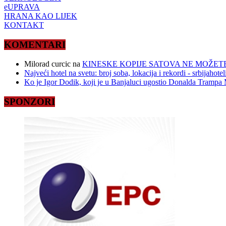
eUPRAVA
HRANA KAO LIJEK
KONTAKT
KOMENTARI
Milorad curcic
na
KINESKE KOPIJE SATOVA NE MOŽETE
Najveći hotel na svetu: broj soba, lokacija i rekordi - srbijahote
Ko je Igor Dodik, koji je u Banjaluci ugostio Donalda Trampa M
SPONZORI