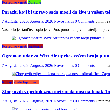
Poslednje vijesti
Zdravlje
Paraziti koji bi upravo sada mogli da žive u vašem tel
7 Augusta, 2026
6 Augusta, 2026
Novosti Plus
0 Comments
5 min re
Vaše telo je stanište. Toplo je, vlažno, puno hranljivih materija i upr
Poslednje vijesti
Saobraćaj
Ogroman udar za Wizz Air uprkos većem broju putni
7 Augusta, 2026
6 Augusta, 2026
Novosti Plus
0 Comments
0 min re
Istorija
Poslednje vijesti
Zbog ovih vrijednih žena metropola nosi nadimak ‘be
7 Augusta, 2026
6 Augusta, 2026
Novosti Plus
0 Comments
4 min re