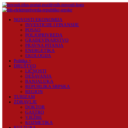
Skip
to
content
Novosti
NOVOSTI EKONOMIJA
Plus
INVESTICIJE I FINANSIJE
POSAO
Portal
POLJOPRIVREDA
pozitivnih
GRAĐEVINARSTVO
vijesti
PRAVNA PITANJA
ENERGETIKA
EKOLOGIJA
Politika +
DRUŠTVO
LIČNOSTI
DEŠAVANJA
BANJALUKA
REPUBLIKA SRPSKA
REGION
TURIZAM
ZDRAVLJE
DOKTOR
GASTRO
VJEŽBE
KOZMETIKA
KULTURA