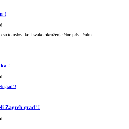
u !
ad
avo su to uslovi koji svako okruženje čine privlačnim
ka !
ad
li Zagreb grad’ !
ad