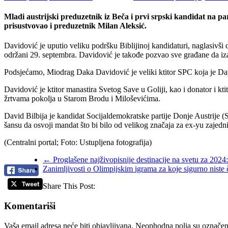
Mladi austrijski preduzetnik iz Beča i prvi srpski kandidat na
prisustvovao i preduzetnik Milan Aleksić.
Davidović je uputio veliku podršku Biblijinoj kandidaturi, naglasivši 
održani 29. septembra. Davidović je takođe pozvao sve građane da iza
Podsjećamo, Miodrag Daka Davidović je veliki ktitor SPC koja je Davi
Davidović je ktitor manastira Svetog Save u Goliji, kao i donator i k
žrtvama pokolja u Starom Brodu i Miloševićima.
David Bilbija je kandidat Socijaldemokratske partije Donje Austrije 
šansu da osvoji mandat što bi bilo od velikog značaja za ex-yu zajedni
(Centralni portal; Foto: Ustupljena fotografija)
←
Proglašene najživopisnije destinacije na svetu za 2024
Zanimljivosti o Olimpijskim igrama za koje sigurno niste č
Share This Post:
Komentariši
Vaša email adresa neće biti objavljivana.
Neophodna polja su označe