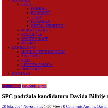
SPORT
FUDBAL
RUKOMET
TENIS
KOŠARKA
OSTALI SPORTOVI
OBRAZOVANJE
POZORIŠTE
KNJIŽEVNOST
MUZIKA
ZANIMLJIVO
NAUKA I TEHNOLOGIJA
ŽIVOTINJE
FILM
LJEPOTA I MODA
HOROSKOP
KONTAKT
Politika Plus
Poslednje vijesti
SPC podržala kandidaturu Davida Bilbije 
28 Jula, 2024
Novosti Plus
1467 Views
0 Comments
Austrija
,
David 