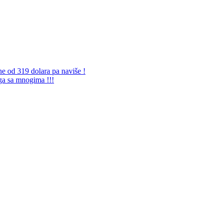
ne od 319 dolara pa naviše !
 ga sa mnogima !!!