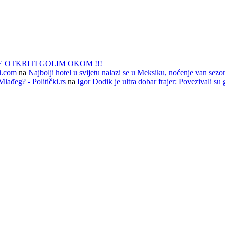
 OTKRITI GOLIM OKOM !!!
li.com
na
Najbolji hotel u svijetu nalazi se u Meksiku, noćenje van sezo
lađeg? - Politički.rs
na
Igor Dodik je ultra dobar frajer: Povezivali su