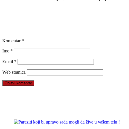
Komentar
*
Ime
*
Email
*
Web stranica