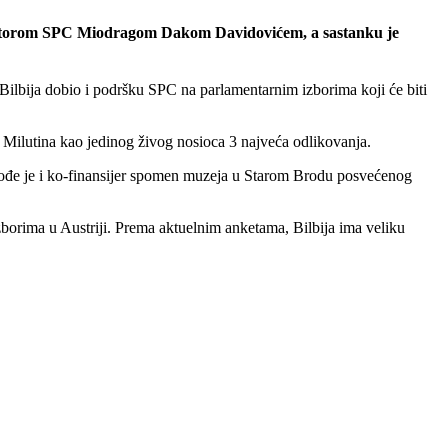
sa ktitorom SPC Miodragom Dakom Davidovićem, a sastanku je
e Bilbija dobio i podršku SPC na parlamentarnim izborima koji će biti
a Milutina kao jedinog živog nosioca 3 najveća odlikovanja.
 Takođe je i ko-finansijer spomen muzeja u Starom Brodu posvećenog
zborima u Austriji. Prema aktuelnim anketama, Bilbija ima veliku