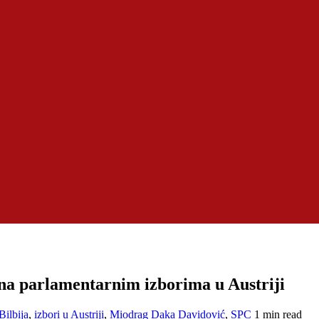
na parlamentarnim izborima u Austriji
Bilbija
,
izbori u Austriji
,
Miodrag Daka Davidović
,
SPC
1 min read