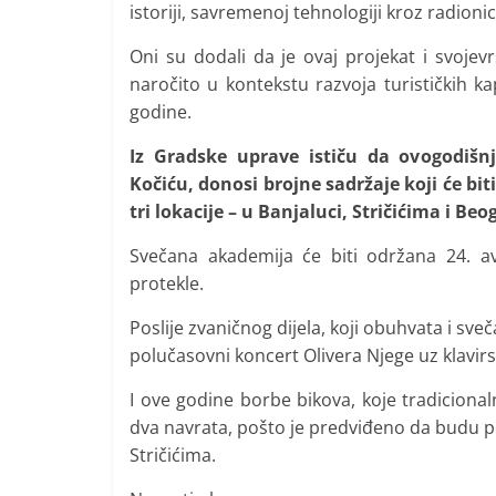
istoriji, savremenoj tehnologiji kroz radionic
Oni su dodali da je ovaj projekat i svoje
naročito u kontekstu razvoja turističkih ka
godine.
Iz Gradske uprave ističu da ovogodiš
Kočiću, donosi brojne sadržaje koji će bit
tri lokacije – u Banjaluci, Stričićima i Beo
Svečana akademija će biti održana 24. av
protekle.
Poslije zvaničnog dijela, koji obuhvata i s
polučasovni koncert Olivera Njege uz klavir
I ove godine borbe bikova, koje tradicionaln
dva navrata, pošto je predviđeno da budu pri
Stričićima.