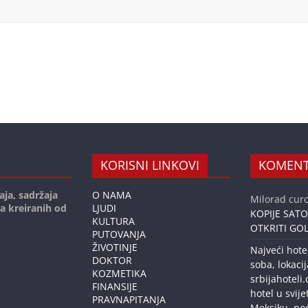
KORISNI LINKOVI
KOMENT
aja, sadržaja
O NAMA
Milorad curc
ja kreiranih od
LJUDI
KOPIJE SAT
KULTURA
OTKRITI GOL
PUTOVANJA
ŽIVOTINJE
Najveći hote
DOKTOR
soba, lokacij
KOZMETIKA
srbijahoteli
FINANSIJE
hotel u svije
PRAVNAPITANJA
Meksiku, no