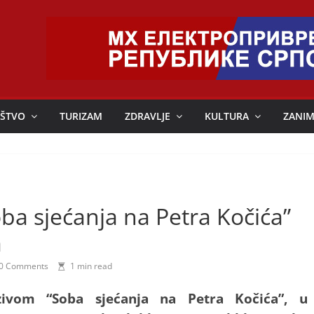
ŠTVO
TURIZAM
ZDRAVLJE
KULTURA
ZANIM
oba sjećanja na Petra Kočića”
a
0 Comments
1 min read
ivom “Soba sjećanja na Petra Kočića”, u