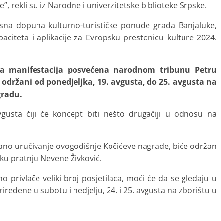
e”, rekli su iz Narodne i univerzitetske biblioteke Srpske.
vrsna dopuna kulturno-turističke ponude grada Banjaluke,
paciteta i aplikacije za Evropsku prestonicu kulture 2024.
nja manifestacija posvećena narodnom tribunu Petru
i održani od ponedjeljka, 19. avgusta, do 25. avgusta na
gradu.
gusta čiji će koncept biti nešto drugačiji u odnosu na
večano uručivanje ovogodišnje Kočićeve nagrade, biće održan
sku pratnju Nevene Živković.
o privlače veliki broj posjetilaca, moći će da se gledaju u
ređene u subotu i nedjelju, 24. i 25. avgusta na zborištu u