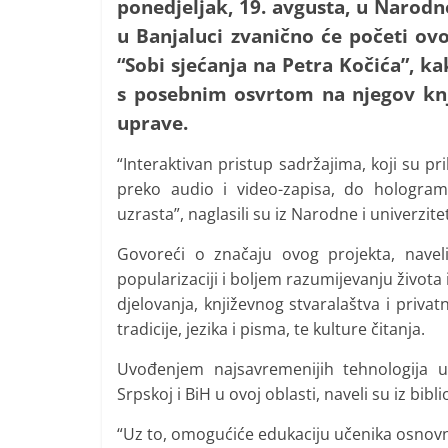
ponedjeljak, 19. avgusta, u Narodno
i
u Banjaluci zvanično će početi ovo
t
“Sobi sjećanja na Petra Kočića”, kak
i
s posebnim osvrtom na njegov knji
v
uprave.
n
i
“Interaktivan pristup sadržajima, koji su pr
h
preko audio i video-zapisa, do holograma
v
uzrasta”, naglasili su iz Narodne i univerzite
i
Govoreći o značaju ovog projekta, navel
j
popularizaciji i boljem razumijevanju života 
e
djelovanja, književnog stvaralaštva i priv
s
tradicije, jezika i pisma, te kulture čitanja.
t
Uvođenjem najsavremenijih tehnologija u 
i
Srpskoj i BiH u ovoj oblasti, naveli su iz bibli
“Uz to, omogućiće edukaciju učenika osnovnih