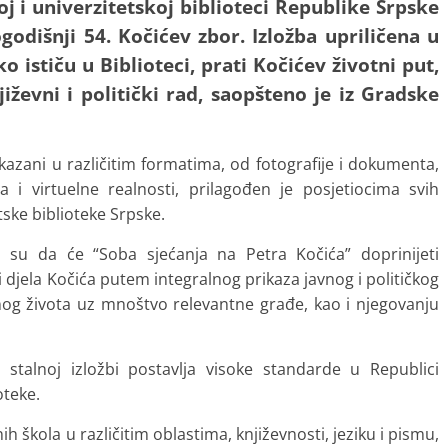
j i univerzitetskoj biblioteci Republike Srpske
godišnji 54. Kočićev zbor.
Izložba upriličena u
o ističu u Biblioteci, prati Kočićev životni put,
ževni i politički rad, saopšteno je iz Gradske
ikazani u različitim formatima, od fotografije i dokumenta,
 i virtuelne realnosti, prilagođen je posjetiocima svih
tske biblioteke Srpske.
i su da će “Soba sjećanja na Petra Kočića” doprinijeti
i djela Kočića putem integralnog prikaza javnog i političkog
atnog života uz mnoštvo relevantne građe, kao i njegovanju
stalnoj izložbi postavlja visoke standarde u Republici
oteke.
 škola u različitim oblastima, književnosti, jeziku i pismu,