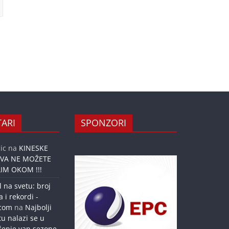
ARI
SPONZORI
ic
na
KINESKE
OVA NE MOŽETE
IM OKOM !!!
l na svetu: broj
a i rekordi -
.com
na
Najbolji
tu nalazi se u
ćenje van sezone