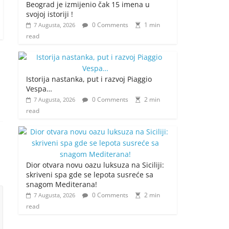
Beograd je izmijenio čak 15 imena u
svojoj istoriji !
0 Comments
1 min
7 Augusta, 2026
read
Istorija nastanka, put i razvoj Piaggio
Vespa…
0 Comments
2 min
7 Augusta, 2026
read
Dior otvara novu oazu luksuza na Siciliji:
skriveni spa gde se lepota susreće sa
snagom Mediterana!
0 Comments
2 min
7 Augusta, 2026
read