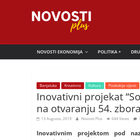
Skip
to
content
Novosti
Plus
NOVOSTI EKONOMIJA
POLITIKA +
DRU
P
o
r
Banjaluka
Kreativno
Kultura
Poslednje vijesti
t
Inovativni projekat “S
a
na otvaranju 54. zbor
l
p
13 Augusta, 2019
Novosti Plus
644 Views
o
Inovativnim projektom pod naz
z