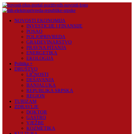
Skip
to
content
Novosti
NOVOSTI EKONOMIJA
Plus
INVESTICIJE I FINANSIJE
POSAO
Portal
POLJOPRIVREDA
pozitivnih
GRAĐEVINARSTVO
vijesti
PRAVNA PITANJA
ENERGETIKA
EKOLOGIJA
Politika +
DRUŠTVO
LIČNOSTI
DEŠAVANJA
BANJALUKA
REPUBLIKA SRPSKA
REGION
TURIZAM
ZDRAVLJE
DOKTOR
GASTRO
VJEŽBE
KOZMETIKA
KULTURA