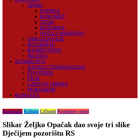
SPORT
FUDBAL
RUKOMET
TENIS
KOŠARKA
OSTALI SPORTOVI
OBRAZOVANJE
POZORIŠTE
KNJIŽEVNOST
MUZIKA
ZANIMLJIVO
NAUKA I TEHNOLOGIJA
ŽIVOTINJE
FILM
LJEPOTA I MODA
HOROSKOP
KONTAKT
Banjaluka
Kultura
Ličnosti
Poslednje vijesti
Slikar Željko Opačak dao svoje tri slike
Dječijem pozorištu RS