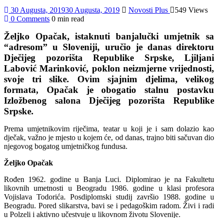
30 Augusta, 2019
30 Augusta, 2019
Novosti Plus
549 Views
0 Comments
0 min read
Željko Opačak, istaknuti banjalučki umjetnik sa
“adresom” u Sloveniji, uručio je danas direktoru
Dječijeg pozorišta Republike Srpske, Ljiljani
Labović Marinković, poklon neizmjerne vrijednosti,
svoje tri slike. Ovim sjajnim djelima, velikog
formata, Opačak je obogatio stalnu postavku
Izložbenog salona Dječijeg pozorišta Republike
Srpske.
Prema umjetnikovim riječima, teatar u koji je i sam dolazio kao
dječak, važno je mjesto u kojem će, od danas, trajno biti sačuvan dio
njegovog bogatog umjetničkog fundusa.
Željko Opačak
Rođen 1962. godine u Banja Luci. Diplomirao je na Fakultetu
likovnih umetnosti u Beogradu 1986. godine u klasi profesora
Vojislava Todorića. Posdiplomski studij završio 1988. godine u
Beogradu. Pored slikarstva, bavi se i pedagoškim radom. Živi i radi
u Polzeli i aktivno učestvuje u likovnom životu Slovenije.