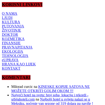
KORISNI LINKOVI
O NAMA
LJUDI
KULTURA
PUTOVANJA
ŽIVOTINJE
DOKTOR
KOZMETIKA
FINANSIJE
PRAVNAPITANJA
EKOLOGIJA
TEHNOLOGIJA
eUPRAVA
HRANA KAO LIJEK
KONTAKT
KOMENTARI
Milorad curcic
na
KINESKE KOPIJE SATOVA NE
MOŽETE OTKRITI GOLIM OKOM !!!
Najveći hotel na svetu: broj soba, lokacija i rekordi -
srbijahoteli.com
na
Najbolji hotel u svijetu nalazi se u
Meksiku, noćenje van sezone od 319 dolara pa naviše !