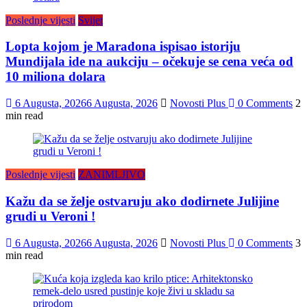
Poslednje vijesti
Svijet
Lopta kojom je Maradona ispisao istoriju
Mundijala ide na aukciju – očekuje se cena veća od
10 miliona dolara
6 Augusta, 2026
6 Augusta, 2026
Novosti Plus
0 Comments
2
min read
Poslednje vijesti
ZANIMLJIVO
Kažu da se želje ostvaruju ako dodirnete Julijine
grudi u Veroni !
6 Augusta, 2026
6 Augusta, 2026
Novosti Plus
0 Comments
3
min read