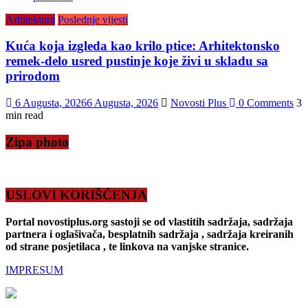
Arhitektura
Poslednje vijesti
Kuća koja izgleda kao krilo ptice: Arhitektonsko
remek-delo usred pustinje koje živi u skladu sa
prirodom
6 Augusta, 2026
6 Augusta, 2026
Novosti Plus
0 Comments
3
min read
Zipa photo
USLOVI KORIŠĆENJA
Portal novostiplus.org sastoji se od vlastitih sadržaja, sadržaja
partnera i oglašivača, besplatnih sadržaja , sadržaja kreiranih
od strane posjetilaca , te linkova na vanjske stranice.
IMPRESUM