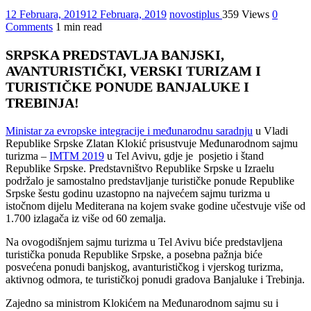
12 Februara, 2019
12 Februara, 2019
novostiplus
359 Views
0
Comments
1 min read
SRPSKA PREDSTAVLJA BANJSKI,
AVANTURISTIČKI, VERSKI TURIZAM I
TURISTIČKE PONUDE BANJALUKE I
TREBINJA!
Ministar za evropske integracije i međunarodnu saradnju
u Vladi
Republike Srpske Zlatan Klokić prisustvuje Međunarodnom sajmu
turizma –
IMTM 2019
u Tel Avivu, gdje je posjetio i štand
Republike Srpske. Predstavništvo Republike Srpske u Izraelu
podržalo je samostalno predstavljanje turističke ponude Republike
Srpske šestu godinu uzastopno na najvećem sajmu turizma u
istočnom dijelu Mediterana na kojem svake godine učestvuje više od
1.700 izlagača iz više od 60 zemalja.
Na ovogodišnjem sajmu turizma u Tel Avivu biće predstavljena
turistička ponuda Republike Srpske, a posebna pažnja biće
posvećena ponudi banjskog, avanturističkog i vjerskog turizma,
aktivnog odmora, te turističkoj ponudi gradova Banjaluke i Trebinja.
Zajedno sa ministrom Klokićem na Međunarodnom sajmu su i