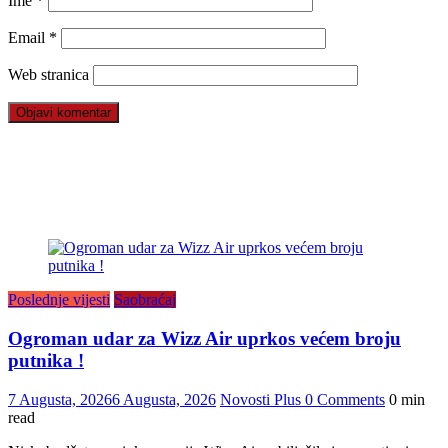
Ime
*
Email
*
Web stranica
Poslednje vijesti
Saobraćaj
Ogroman udar za Wizz Air uprkos većem broju
putnika !
7 Augusta, 2026
6 Augusta, 2026
Novosti Plus
0 Comments
0 min
read