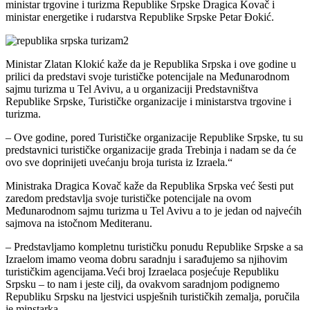
ministar trgovine i turizma Republike Srpske Dragica Kovač i
ministar energetike i rudarstva Republike Srpske Petar Đokić.
Ministar Zlatan Klokić kaže da je Republika Srpska i ove godine u
prilici da predstavi svoje turističke potencijale na Međunarodnom
sajmu turizma u Tel Avivu, a u organizaciji Predstavništva
Republike Srpske, Turističke organizacije i ministarstva trgovine i
turizma.
– Ove godine, pored Turističke organizacije Republike Srpske, tu su
predstavnici turističke organizacije grada Trebinja i nadam se da će
ovo sve doprinijeti uvećanju broja turista iz Izraela.“
Ministraka Dragica Kovač kaže da Republika Srpska već šesti put
zaredom predstavlja svoje turističke potencijale na ovom
Međunarodnom sajmu turizma u Tel Avivu a to je jedan od najvećih
sajmova na istočnom Mediteranu.
– Predstavljamo kompletnu turističku ponudu Republike Srpske a sa
Izraelom imamo veoma dobru saradnju i sarađujemo sa njihovim
turističkim agencijama.Veći broj Izraelaca posjećuje Republiku
Srpsku – to nam i jeste cilj, da ovakvom saradnjom podignemo
Republiku Srpsku na ljestvici uspješnih turističkih zemalja, poručila
je minstarka.