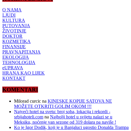
O NAMA
LJUDI
KULTURA
PUTOVANJA
ŽIVOTINJE
DOKTOR
KOZMETIKA
FINANSIJE
PRAVNAPITANJA
EKOLOGIJA
TEHNOLOGIJA
eUPRAVA
HRANA KAO LIJEK
KONTAKT
KOMENTARI
Milorad curcic
na
KINESKE KOPIJE SATOVA NE
MOŽETE OTKRITI GOLIM OKOM !!!
Najveći hotel na svetu: broj soba, lokacija i rekordi -
srbijahoteli.com
na
Najbolji hotel u svijetu nalazi se u
Meksiku, noćenje van sezone od 319 dolara pa naviše !
Ko je Igor Dodik, koji je u Banjaluci ugostio Donalda Trampa