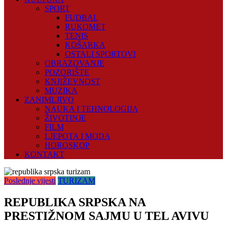
SPORT
FUDBAL
RUKOMET
TENIS
KOŠARKA
OSTALI SPORTOVI
OBRAZOVANJE
POZORIŠTE
KNJIŽEVNOST
MUZIKA
ZANIMLJIVO
NAUKA I TEHNOLOGIJA
ŽIVOTINJE
FILM
LJEPOTA I MODA
HOROSKOP
KONTAKT
Poslednje vijesti
TURIZAM
REPUBLIKA SRPSKA NA
PRESTIŽNOM SAJMU U TEL AVIVU