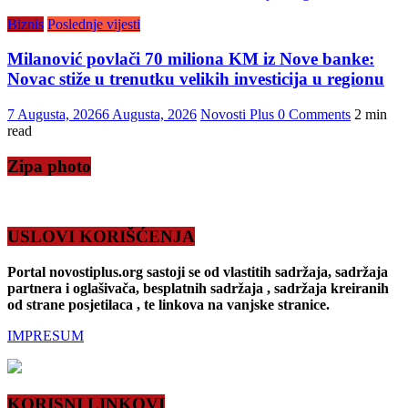
Biznis
Poslednje vijesti
Milanović povlači 70 miliona KM iz Nove banke:
Novac stiže u trenutku velikih investicija u regionu
7 Augusta, 2026
6 Augusta, 2026
Novosti Plus
0 Comments
2 min
read
Zipa photo
USLOVI KORIŠĆENJA
Portal novostiplus.org sastoji se od vlastitih sadržaja, sadržaja
partnera i oglašivača, besplatnih sadržaja , sadržaja kreiranih
od strane posjetilaca , te linkova na vanjske stranice.
IMPRESUM
KORISNI LINKOVI