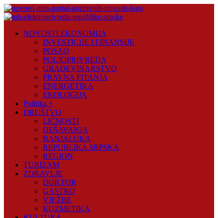
Skip
to
content
Novosti
NOVOSTI EKONOMIJA
Plus
INVESTICIJE I FINANSIJE
POSAO
Portal
POLJOPRIVREDA
pozitivnih
GRAĐEVINARSTVO
vijesti
PRAVNA PITANJA
ENERGETIKA
EKOLOGIJA
Politika +
DRUŠTVO
LIČNOSTI
DEŠAVANJA
BANJALUKA
REPUBLIKA SRPSKA
REGION
TURIZAM
ZDRAVLJE
DOKTOR
GASTRO
VJEŽBE
KOZMETIKA
KULTURA