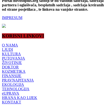
Portal novostiplus.org sastoji se od vlastitih sadržaja, sadržaja
partnera i oglašivača, besplatnih sadržaja , sadržaja kreiranih
od strane posjetilaca , te linkova na vanjske stranice.
IMPRESUM
KORISNI LINKOVI
O NAMA
LJUDI
KULTURA
PUTOVANJA
ŽIVOTINJE
DOKTOR
KOZMETIKA
FINANSIJE
PRAVNAPITANJA
EKOLOGIJA
TEHNOLOGIJA
eUPRAVA
HRANA KAO LIJEK
KONTAKT