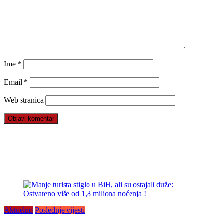
Ime
*
Email
*
Web stranica
Aktuelno
Poslednje vijesti