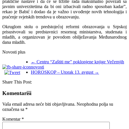
praktične nastave i da će se tržište rada maksimalno povezati sa
javnim univerzitetima da bi oni izbacivali radno sposoban kadar”,
rekao je Babić i dodao da je važno i uvođenje novih tehnologija i
praćenje svjetskih trendova u obrazovanju.
Okruglom stolu o predstojećoj reformi obrazovanja u Srpskoj
prisustvovali su predstavnici resornog ministarstva, studenata i
mladih, a organizovan je povodom obilježavanja Međunarodnog
dana mladih.
Novosti plus
←
Centru “Zaštiti me” poklonjene knjige Večernjih
novosti
HOROSKOP – Utorak 13. avgust
→
Share This Post:
Komentariši
Vaša email adresa neće biti objavljivana.
Neophodna polja su
označena sa
*
Komentar
*