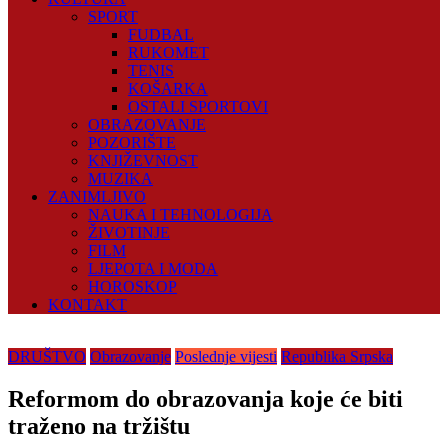
SPORT
FUDBAL
RUKOMET
TENIS
KOŠARKA
OSTALI SPORTOVI
OBRAZOVANJE
POZORIŠTE
KNJIŽEVNOST
MUZIKA
ZANIMLJIVO
NAUKA I TEHNOLOGIJA
ŽIVOTINJE
FILM
LJEPOTA I MODA
HOROSKOP
KONTAKT
DRUŠTVO
Obrazovanje
Poslednje vijesti
Republika Srpska
Reformom do obrazovanja koje će biti
traženo na tržištu