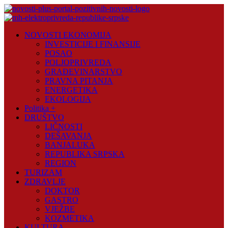
Skip
to
content
Novosti
NOVOSTI EKONOMIJA
Plus
INVESTICIJE I FINANSIJE
POSAO
Portal
POLJOPRIVREDA
pozitivnih
GRAĐEVINARSTVO
vijesti
PRAVNA PITANJA
ENERGETIKA
EKOLOGIJA
Politika +
DRUŠTVO
LIČNOSTI
DEŠAVANJA
BANJALUKA
REPUBLIKA SRPSKA
REGION
TURIZAM
ZDRAVLJE
DOKTOR
GASTRO
VJEŽBE
KOZMETIKA
KULTURA