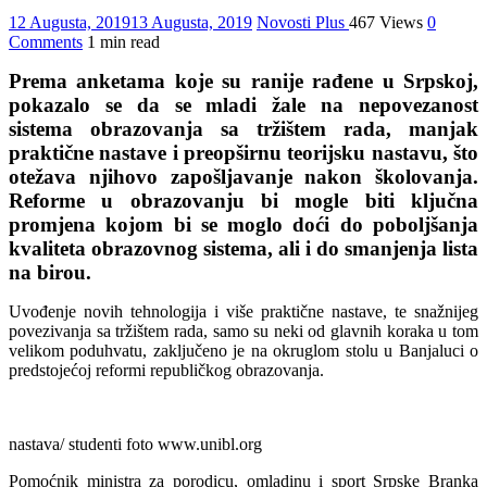
12 Augusta, 2019
13 Augusta, 2019
Novosti Plus
467 Views
0
Comments
1 min read
Prema anketama koje su ranije rađene u Srpskoj,
pokazalo se da se mladi žale na nepovezanost
sistema obrazovanja sa tržištem rada, manjak
praktične nastave i preopširnu teorijsku nastavu, što
otežava njihovo zapošljavanje nakon školovanja.
Reforme u obrazovanju bi mogle biti ključna
promjena kojom bi se moglo doći do poboljšanja
kvaliteta obrazovnog sistema, ali i do smanjenja lista
na birou.
Uvođenje novih tehnologija i više praktične nastave, te snažnijeg
povezivanja sa tržištem rada, samo su neki od glavnih koraka u tom
velikom poduhvatu, zaključeno je na okruglom stolu u Banjaluci o
predstojećoj reformi republičkog obrazovanja.
nastava/ studenti foto www.unibl.org
Pomoćnik ministra za porodicu, omladinu i sport Srpske Branka