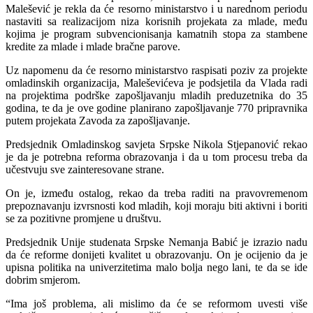
Malešević je rekla da će resorno ministarstvo i u narednom periodu
nastaviti sa realizacijom niza korisnih projekata za mlade, među
kojima je program subvencionisanja kamatnih stopa za stambene
kredite za mlade i mlade bračne parove.
Uz napomenu da će resorno ministarstvo raspisati poziv za projekte
omladinskih organizacija, Maleševićeva je podsjetila da Vlada radi
na projektima podrške zapošljavanju mladih preduzetnika do 35
godina, te da je ove godine planirano zapošljavanje 770 pripravnika
putem projekata Zavoda za zapošljavanje.
Predsjednik Omladinskog savjeta Srpske Nikola Stjepanović rekao
je da je potrebna reforma obrazovanja i da u tom procesu treba da
učestvuju sve zainteresovane strane.
On je, između ostalog, rekao da treba raditi na pravovremenom
prepoznavanju izvrsnosti kod mladih, koji moraju biti aktivni i boriti
se za pozitivne promjene u društvu.
Predsjednik Unije studenata Srpske Nemanja Babić je izrazio nadu
da će reforme donijeti kvalitet u obrazovanju. On je ocijenio da je
upisna politika na univerzitetima malo bolja nego lani, te da se ide
dobrim smjerom.
“Ima još problema, ali mislimo da će se reformom uvesti više