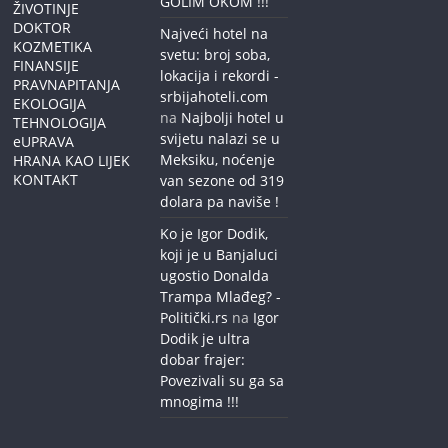
GOLIM OKOM !!!
ŽIVOTINJE
DOKTOR
Najveći hotel na
KOZMETIKA
svetu: broj soba,
FINANSIJE
lokacija i rekordi -
PRAVNAPITANJA
srbijahoteli.com
EKOLOGIJA
na
Najbolji hotel u
TEHNOLOGIJA
svijetu nalazi se u
eUPRAVA
Meksiku, noćenje
HRANA KAO LIJEK
KONTAKT
van sezone od 319
dolara pa naviše !
Ko je Igor Dodik,
koji je u Banjaluci
ugostio Donalda
Trampa Mlađeg? -
Politički.rs
na
Igor
Dodik je ultra
dobar frajer:
Povezivali su ga sa
mnogima !!!