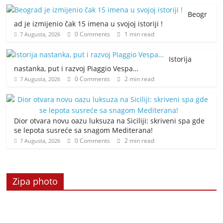
Beogr
ad je izmijenio čak 15 imena u svojoj istoriji !
0 Comments
1 min read
7 Augusta, 2026
Istorija
nastanka, put i razvoj Piaggio Vespa…
0 Comments
2 min read
7 Augusta, 2026
Dior otvara novu oazu luksuza na Siciliji: skriveni spa gde
se lepota susreće sa snagom Mediterana!
0 Comments
2 min read
7 Augusta, 2026
Zipa photo