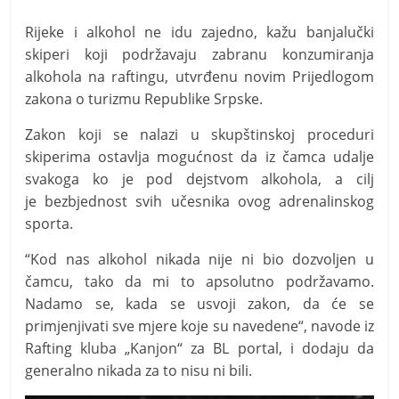
t
i
Rijeke i alkohol ne idu zajedno, kažu banjalučki
skiperi koji podržavaju zabranu konzumiranja
v
alkohola na raftingu, utvrđenu novim Prijedlogom
n
zakona o turizmu Republike Srpske.
i
h
Zakon koji se nalazi u skupštinskoj proceduri
v
skiperima ostavlja mogućnost da iz čamca udalje
svakoga ko je pod dejstvom alkohola, a cilj
i
je bezbjednost svih učesnika ovog adrenalinskog
j
sporta.
e
s
“Kod nas alkohol nikada nije ni bio dozvoljen u
t
čamcu, tako da mi to apsolutno podržavamo.
Nadamo se, kada se usvoji zakon, da će se
i
primjenjivati sve mjere koje su navedene“, navode iz
Rafting kluba „Kanjon“ za BL portal, i dodaju da
generalno nikada za to nisu ni bili.