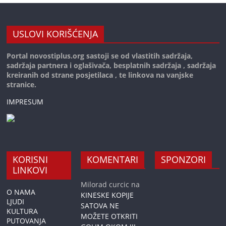
USLOVI KORIŠĆENJA
Portal novostiplus.org sastoji se od vlastitih sadržaja,
sadržaja partnera i oglašivača, besplatnih sadržaja , sadržaja
kreiranih od strane posjetilaca , te linkova na vanjske
stranice.
IMPRESUM
KORISNI
KOMENTARI
SPONZORI
LINKOVI
Milorad curcic
na
O NAMA
KINESKE KOPIJE
LJUDI
SATOVA NE
KULTURA
MOŽETE OTKRITI
PUTOVANJA