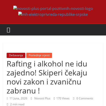
Skip
to
Novosti
content
Plus
P
o
r
Dešavanja
Poslednje vijesti
t
Rafting i alkohol ne idu
a
zajedno! Skiperi čekaju
l
novi zakon i zvaničnu
p
o
zabranu !
z
11 Juna, 2026
Novosti Plus
170 Views
0 Comments
i
2 min read