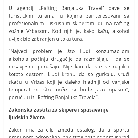
​U agenciji „Rafting Banjaluka Travel“ bave se
turističkim turama, u kojima zainteresovani sa
profesionalnim i iskusnim skiperom idu na rafting
vožnje Vrbasom. Kod njih je, kako kažu, alkohol
uvijek bio zabranjen u toku tura.
“Najveći problem je što ljudi konzumacijom
alkohola počinju drugačije da razmišljaju i da se
nesavjesno ponašaju. Nije kao da ste se napili i
šetate cestom. Ljudi krenu da se gurkaju, vrući
skaču u Vrbas koji je daleko hladniji od vanjske
temperature, što može da bude jako opasno“,
poručuju iz „Rafting Banjaluka Travela“.
​Zakonska zaštita za skipere i spasavanje
ljudskih života
Zakon ima za cilj, između ostalog, da u sportu
prepunom adrenalina ipak stavi bezbjednost ispred