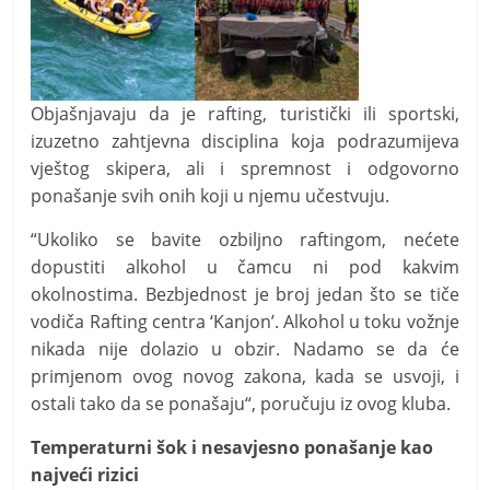
Objašnjavaju da je rafting, turistički ili sportski,
izuzetno zahtjevna disciplina koja podrazumijeva
vještog skipera, ali i spremnost i odgovorno
ponašanje svih onih koji u njemu učestvuju.
“Ukoliko se bavite ozbiljno raftingom, nećete
dopustiti alkohol u čamcu ni pod kakvim
okolnostima. Bezbjednost je broj jedan što se tiče
vodiča Rafting centra ‘Kanjon’. Alkohol u toku vožnje
nikada nije dolazio u obzir. Nadamo se da će
primjenom ovog novog zakona, kada se usvoji, i
ostali tako da se ponašaju“, poručuju iz ovog kluba.
​Temperaturni šok i nesavjesno ponašanje kao
najveći rizici