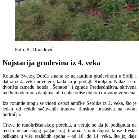
Foto: K. Obradović
Najstarija građevina iz 4. veka
Rotunda Svetog Đorđa smatra se najstarijom građevinom u Sofiji i
datira iz 4. veka nove ere, kada su je podigli Rimljani. Nalazi se u
dvorištu između hotela „Šeraton“ i zgrade Predsedništva, skrivena
među modernim zdanjima, ali i dalje odiše duhom drevnog vremena.
Iza rotunde mogu se videti ostaci antičke Serdike iz 2. veka, što je
jedan od retkih sačuvanih tragova rimskog prisustva na ovom
području.
Crkva je ranohrišćanskog porekla, a veruje se da je podignuta na
mestu nekadašnjeg paganskog hrama. Unutrašnjost krase freske
oslikane u više različitih epoha – od 10. do 14. veka, što joj daje