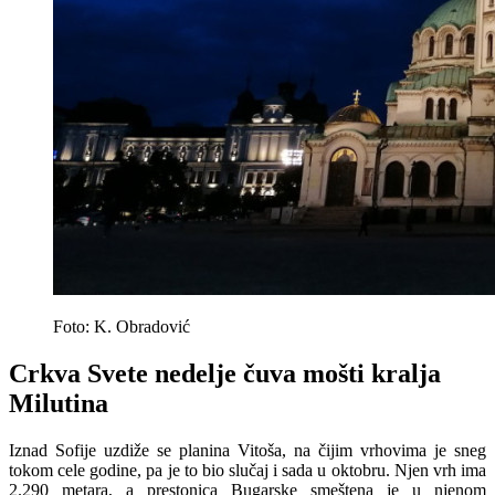
Foto: K. Obradović
Crkva Svete nedelje čuva mošti kralja
Milutina
Iznad Sofije uzdiže se planina Vitoša, na čijim vrhovima je sneg
tokom cele godine, pa je to bio slučaj i sada u oktobru. Njen vrh ima
2.290 metara, a prestonica Bugarske smeštena je u njenom