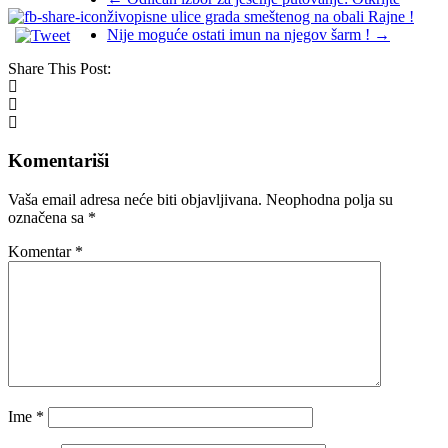
živopisne ulice grada smeštenog na obali Rajne !
Nije moguće ostati imun na njegov šarm !
→
Share This Post:
Komentariši
Vaša email adresa neće biti objavljivana.
Neophodna polja su
označena sa
*
Komentar
*
Ime
*