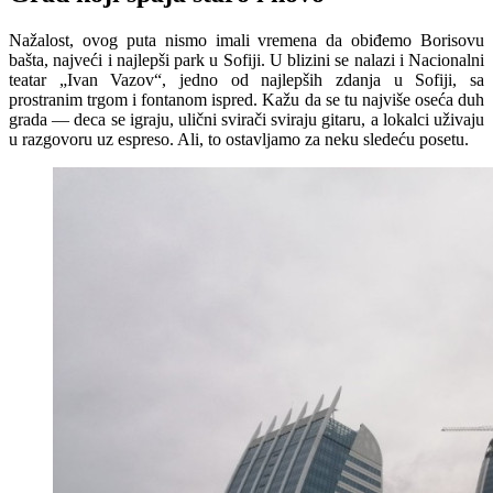
Nažalost, ovog puta nismo imali vremena da obiđemo Borisovu
bašta, najveći i najlepši park u Sofiji. U blizini se nalazi i Nacionalni
teatar „Ivan Vazov“, jedno od najlepših zdanja u Sofiji, sa
prostranim trgom i fontanom ispred. Kažu da se tu najviše oseća duh
grada — deca se igraju, ulični svirači sviraju gitaru, a lokalci uživaju
u razgovoru uz espreso. Ali, to ostavljamo za neku sledeću posetu.