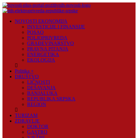
Skip
to
content
Novosti
NOVOSTI EKONOMIJA
Plus
INVESTICIJE I FINANSIJE
POSAO
Portal
POLJOPRIVREDA
pozitivnih
GRAĐEVINARSTVO
vijesti
PRAVNA PITANJA
ENERGETIKA
EKOLOGIJA
Politika +
DRUŠTVO
LIČNOSTI
DEŠAVANJA
BANJALUKA
REPUBLIKA SRPSKA
REGION
TURIZAM
ZDRAVLJE
DOKTOR
GASTRO
VJEŽBE