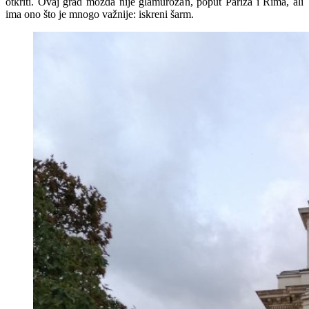
otkriti. Ovaj grad možda nije glamurozan, poput Pariza i Rima, ali
ima ono što je mnogo važnije: iskreni šarm.