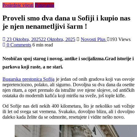
Poslednje vijesti
Putovanja
Proveli smo dva dana u Sofiji i kupio nas
je njen nenametljivi šarm !
23 Oktobra, 2025
22 Oktobra, 2025
Novosti Plus
193 Views
0 Comments
6 min read
Neobičan spoj starog i novog, antike i socijalizma.Grad istorije i
parkova koji raste, a ne stari.
Bugarska prestonica Sofija
je jedan od onih gradova koji vas osvoje
nepretenciozno, polako, ali sigurno. Dovoljna su dva dana da osetite
njen ritam, a opet premalo da istražite sve njene slojeve, od antičkih
ostataka do modernih kafića koji mirišu na sveže, još tople kifle.
Od Sofije nas deli nekih 400 kilometara, što je nekoliko sati vožnje
ili let od svega sat vremena. Svakako, dovoljno blizu, ali i dovoljno
daleko kada želite da se odmorite, resetujete i vidite nešto novo.