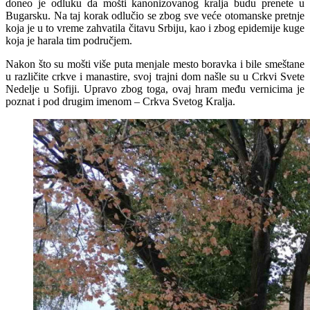
doneo je odluku da mošti kanonizovanog kralja budu prenete u
Bugarsku. Na taj korak odlučio se zbog sve veće otomanske pretnje
koja je u to vreme zahvatila čitavu Srbiju, kao i zbog epidemije kuge
koja je harala tim područjem.
Nakon što su mošti više puta menjale mesto boravka i bile smeštane
u različite crkve i manastire, svoj trajni dom našle su u Crkvi Svete
Nedelje u Sofiji. Upravo zbog toga, ovaj hram među vernicima je
poznat i pod drugim imenom – Crkva Svetog Kralja.