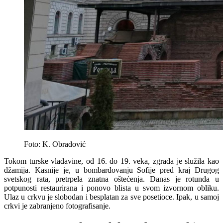
Foto: K. Obradović
Tokom turske vladavine, od 16. do 19. veka, zgrada je služila kao
džamija. Kasnije je, u bombardovanju Sofije pred kraj Drugog
svetskog rata, pretrpela znatna oštećenja. Danas je rotunda u
potpunosti restaurirana i ponovo blista u svom izvornom obliku.
Ulaz u crkvu je slobodan i besplatan za sve posetioce. Ipak, u samoj
crkvi je zabranjeno fotografisanje.