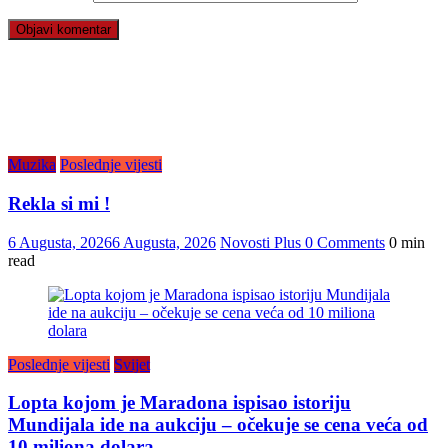
Muzika
Poslednje vijesti
Rekla si mi !
6 Augusta, 2026
6 Augusta, 2026
Novosti Plus
0 Comments
0 min
read
Poslednje vijesti
Svijet
Lopta kojom je Maradona ispisao istoriju
Mundijala ide na aukciju – očekuje se cena veća od
10 miliona dolara