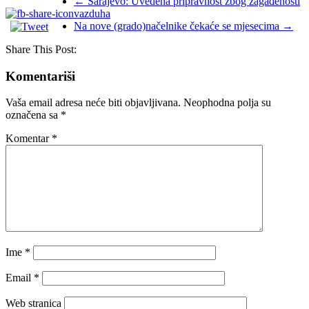
←
Sarajevo: Uvedena pripravnost zbog zagađenosti
vazduha
Na nove (grado)načelnike čekaće se mjesecima
→
Share This Post:
Komentariši
Vaša email adresa neće biti objavljivana.
Neophodna polja su
označena sa
*
Komentar
*
Ime
*
Email
*
Web stranica