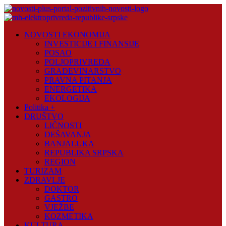
Skip
to
content
Novosti
NOVOSTI EKONOMIJA
Plus
INVESTICIJE I FINANSIJE
POSAO
Portal
POLJOPRIVREDA
pozitivnih
GRAĐEVINARSTVO
vijesti
PRAVNA PITANJA
ENERGETIKA
EKOLOGIJA
Politika +
DRUŠTVO
LIČNOSTI
DEŠAVANJA
BANJALUKA
REPUBLIKA SRPSKA
REGION
TURIZAM
ZDRAVLJE
DOKTOR
GASTRO
VJEŽBE
KOZMETIKA
KULTURA