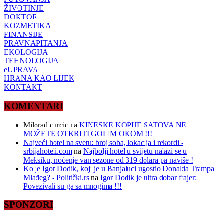
ŽIVOTINJE
DOKTOR
KOZMETIKA
FINANSIJE
PRAVNAPITANJA
EKOLOGIJA
TEHNOLOGIJA
eUPRAVA
HRANA KAO LIJEK
KONTAKT
KOMENTARI
Milorad curcic
na
KINESKE KOPIJE SATOVA NE
MOŽETE OTKRITI GOLIM OKOM !!!
Najveći hotel na svetu: broj soba, lokacija i rekordi -
srbijahoteli.com
na
Najbolji hotel u svijetu nalazi se u
Meksiku, noćenje van sezone od 319 dolara pa naviše !
Ko je Igor Dodik, koji je u Banjaluci ugostio Donalda Trampa
Mlađeg? - Politički.rs
na
Igor Dodik je ultra dobar frajer:
Povezivali su ga sa mnogima !!!
SPONZORI