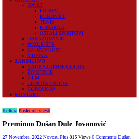
SPORT
FUDBAL
RUKOMET
TENIS
KOŠARKA
OSTALI SPORTOVI
OBRAZOVANJE
POZORIŠTE
KNJIŽEVNOST
MUZIKA
ZANIMLJIVO
NAUKA I TEHNOLOGIJA
ŽIVOTINJE
FILM
LJEPOTA I MODA
HOROSKOP
KONTAKT
Kultura
Poslednje vijesti
Preminuo Dušan Dule Jovanović
27 Novembra, 2022
Novosti Plus
815 Views
0 Comments
Dušan