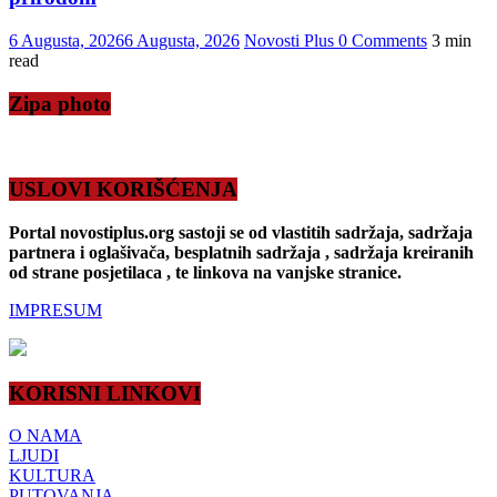
6 Augusta, 2026
6 Augusta, 2026
Novosti Plus
0 Comments
3 min
read
Zipa photo
USLOVI KORIŠĆENJA
Portal novostiplus.org sastoji se od vlastitih sadržaja, sadržaja
partnera i oglašivača, besplatnih sadržaja , sadržaja kreiranih
od strane posjetilaca , te linkova na vanjske stranice.
IMPRESUM
KORISNI LINKOVI
O NAMA
LJUDI
KULTURA
PUTOVANJA