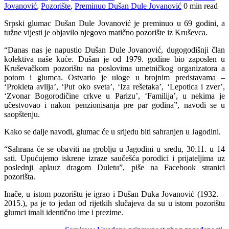
Jovanović
,
Pozorište
,
Preminuo Dušan Dule Jovanović
0 min read
​Srpski glumac Dušan Dule Jovanović je preminuo u 69 godini, a
tužne vijesti je objavilo njegovo matično pozorište iz Kruševca.
“Danas nas je napustio Dušan Dule Jovanović, dugogodišnji član
kolektiva naše kuće. Dušan je od 1979. godine bio zaposlen u
Kruševačkom pozorištu na poslovima umetničkog organizatora a
potom i glumca. Ostvario je uloge u brojnim predstavama –
‘Prokleta avlija’, ‘Put oko sveta’, ‘Iza rešetaka’, ‘Lepotica i zver’,
‘Zvonar Bogorodičine crkve u Parizu’, ‘Familija’, u nekima je
učestvovao i nakon penzionisanja pre par godina”, navodi se u
saopštenju.
Kako se dalje navodi, glumac će u srijedu biti sahranjen u Jagodini.
“Sahrana će se obaviti na groblju u Jagodini u sredu, 30.11. u 14
sati. Upućujemo iskrene izraze saučešća porodici i prijateljima uz
poslednji aplauz dragom Duletu”, piše na Facebook stranici
pozorišta.
Inače, u istom pozorištu je igrao i Dušan Duka Jovanović (1932. –
2015.), pa je to jedan od rijetkih slučajeva da su u istom pozorištu
glumci imali identično ime i prezime.