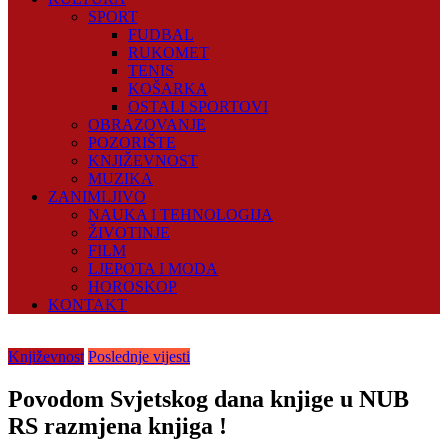
SPORT
FUDBAL
RUKOMET
TENIS
KOŠARKA
OSTALI SPORTOVI
OBRAZOVANJE
POZORIŠTE
KNJIŽEVNOST
MUZIKA
ZANIMLJIVO
NAUKA I TEHNOLOGIJA
ŽIVOTINJE
FILM
LJEPOTA I MODA
HOROSKOP
KONTAKT
Književnost
Poslednje vijesti
Povodom Svjetskog dana knjige u NUB
RS razmjena knjiga !