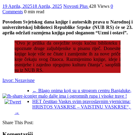
19 Aprila, 2025
18 Aprila, 2025
Novosti Plus
428 Views
0
Comments
0 min read
Povodom Svjetskog dana knjige i autorskih prava u Narodnoj i
univerzitetskoj biblioteci Republike Srpske (NUB RS) će se 23.
aprila održati razmjena knjiga pod sloganom “Uzmi i ostavi”.
“Ovo je prilika da osvježite svoju kućnu biblioteku i
upoznate druge zaljubljenike u pisanu riječ. Donesite
knjige koje više ne čitate i zamijenite ih za nove priče
koje čekaju svog čitaoca. Razmijenimo knjige, ideje i
osmijehe i zajedno njegujmo kulturu čitanja”, saopštili
su iz NUB RS.
Izvor: Nezavisne
←
Blago onima koji su u strogom centru Banjaluke,
jer malo dalje ima i ogromnih rupa i visoke trave !
HET čestitao Vaskrs svim pravoslavnim vjernicima:
HRISTOS VASKRSE – VAISTINU VASKRSE“,
→
Share This Post:
Komentariši