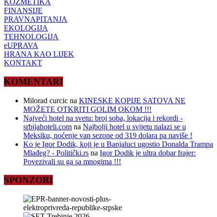
KOZMETIKA
FINANSIJE
PRAVNAPITANJA
EKOLOGIJA
TEHNOLOGIJA
eUPRAVA
HRANA KAO LIJEK
KONTAKT
KOMENTARI
Milorad curcic
na
KINESKE KOPIJE SATOVA NE
MOŽETE OTKRITI GOLIM OKOM !!!
Najveći hotel na svetu: broj soba, lokacija i rekordi -
srbijahoteli.com
na
Najbolji hotel u svijetu nalazi se u
Meksiku, noćenje van sezone od 319 dolara pa naviše !
Ko je Igor Dodik, koji je u Banjaluci ugostio Donalda Trampa
Mlađeg? - Politički.rs
na
Igor Dodik je ultra dobar frajer:
Povezivali su ga sa mnogima !!!
SPONZORI