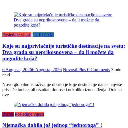
Poslednje vijesti
TURIZAM
Koje su najprivlačnije turističke destinacije na svetu:
Dva grada su neprikosnovena – da li možete da
pogodite koja?
6 Augusta, 2026
6 Augusta, 2026
Novosti Plus
0 Comments
3 min
read
Novo globalno istraživanje otkrilo je koje destinacije danas najviše
privlače turiste, ali rezultati donose i nekoliko iznenađenja. Dok su
ove
Biznis
Poslednje vijesti
Njemačka dobila još jednog “jednoroga” !