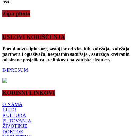
read
Zipa photo
USLOVI KORIŠĆENJA
Portal novostiplus.org sastoji se od vlastitih sadržaja, sadržaja
partnera i oglašivača, besplatnih sadržaja , sadržaja kreiranih
od strane posjetilaca , te linkova na vanjske stranice.
IMPRESUM
KORISNI LINKOVI
O NAMA
LJUDI
KULTURA
PUTOVANJA
ŽIVOTINJE
DOKTOR