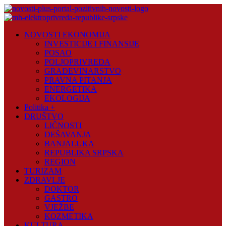
Skip
to
content
Novosti
NOVOSTI EKONOMIJA
Plus
INVESTICIJE I FINANSIJE
POSAO
Portal
POLJOPRIVREDA
pozitivnih
GRAĐEVINARSTVO
vijesti
PRAVNA PITANJA
ENERGETIKA
EKOLOGIJA
Politika +
DRUŠTVO
LIČNOSTI
DEŠAVANJA
BANJALUKA
REPUBLIKA SRPSKA
REGION
TURIZAM
ZDRAVLJE
DOKTOR
GASTRO
VJEŽBE
KOZMETIKA
KULTURA