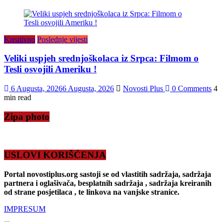
Kreativno
Poslednje vijesti
Veliki uspjeh srednjoškolaca iz Srpca: Filmom o
Tesli osvojili Ameriku !
6 Augusta, 2026
6 Augusta, 2026
Novosti Plus
0 Comments
4
min read
Zipa photo
USLOVI KORIŠĆENJA
Portal novostiplus.org sastoji se od vlastitih sadržaja, sadržaja
partnera i oglašivača, besplatnih sadržaja , sadržaja kreiranih
od strane posjetilaca , te linkova na vanjske stranice.
IMPRESUM