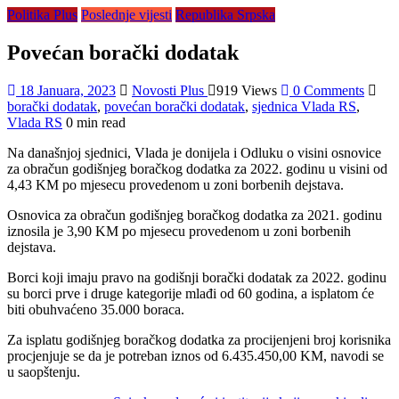
Politika Plus
Poslednje vijesti
Republika Srpska
Povećan borački dodatak
18 Januara, 2023
Novosti Plus
919 Views
0 Comments
borački dodatak
,
povećan borački dodatak
,
sjednica Vlada RS
,
Vlada RS
0 min read
Na današnjoj sjednici, Vlada je donijela i Odluku o visini osnovice
za obračun godišnjeg boračkog dodatka za 2022. godinu u visini od
4,43 KM po mjesecu provedenom u zoni borbenih dejstava.
Osnovica za obračun godišnjeg boračkog dodatka za 2021. godinu
iznosila je 3,90 KM po mjesecu provedenom u zoni borbenih
dejstava.
Borci koji imaju pravo na godišnji borački dodatak za 2022. godinu
su borci prve i druge kategorije mlađi od 60 godina, a isplatom će
biti obuhvaćeno 35.000 boraca.
Za isplatu godišnjeg boračkog dodatka za procijenjeni broj korisnika
procjenjuje se da je potreban iznos od 6.435.450,00 KM, navodi se
u saopštenju.