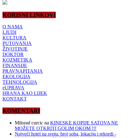
KORISNI LINKOVI
O NAMA
LJUDI
KULTURA
PUTOVANJA
ŽIVOTINJE
DOKTOR
KOZMETIKA
FINANSIJE
PRAVNAPITANJA
EKOLOGIJA
TEHNOLOGIJA
eUPRAVA
HRANA KAO LIJEK
KONTAKT
KOMENTARI
Milorad curcic
na
KINESKE KOPIJE SATOVA NE
MOŽETE OTKRITI GOLIM OKOM !!!
Najveći hotel na svetu: broj soba, lokacija i rekordi -