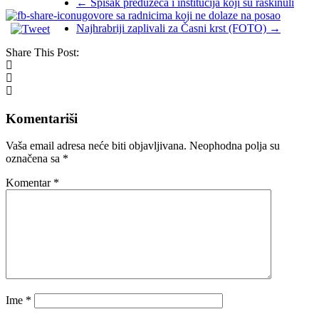
←
Spisak preduzeća i institucija koji su raskinuli
ugovore sa radnicima koji ne dolaze na posao
Najhrabriji zaplivali za Časni krst (FOTO)
→
Share This Post:
Komentariši
Vaša email adresa neće biti objavljivana.
Neophodna polja su
označena sa
*
Komentar
*
Ime
*