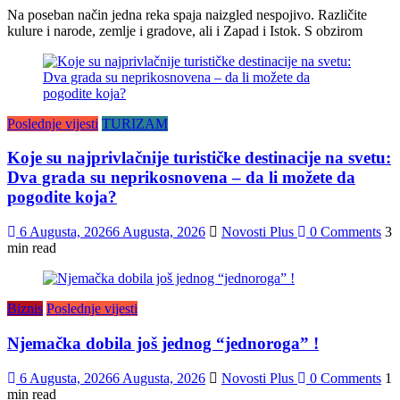
Na poseban način jedna reka spaja naizgled nespojivo. Različite
kulure i narode, zemlje i gradove, ali i Zapad i Istok. S obzirom
Poslednje vijesti
TURIZAM
Koje su najprivlačnije turističke destinacije na svetu:
Dva grada su neprikosnovena – da li možete da
pogodite koja?
6 Augusta, 2026
6 Augusta, 2026
Novosti Plus
0 Comments
3
min read
Biznis
Poslednje vijesti
Njemačka dobila još jednog “jednoroga” !
6 Augusta, 2026
6 Augusta, 2026
Novosti Plus
0 Comments
1
min read