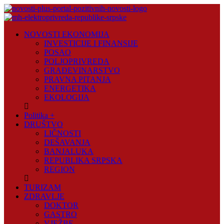
Skip
to
content
Novosti
NOVOSTI EKONOMIJA
Plus
INVESTICIJE I FINANSIJE
POSAO
Portal
POLJOPRIVREDA
pozitivnih
GRAĐEVINARSTVO
vijesti
PRAVNA PITANJA
ENERGETIKA
EKOLOGIJA
Politika +
DRUŠTVO
LIČNOSTI
DEŠAVANJA
BANJALUKA
REPUBLIKA SRPSKA
REGION
TURIZAM
ZDRAVLJE
DOKTOR
GASTRO
VJEŽBE