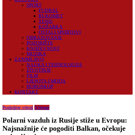
SPORT
FUDBAL
RUKOMET
TENIS
KOŠARKA
OSTALI SPORTOVI
OBRAZOVANJE
POZORIŠTE
KNJIŽEVNOST
MUZIKA
ZANIMLJIVO
NAUKA I TEHNOLOGIJA
ŽIVOTINJE
FILM
LJEPOTA I MODA
HOROSKOP
KONTAKT
Poslednje vijesti
Vrijeme
Polarni vazduh iz Rusije stiže u Evropu:
Najsnažnije će pogoditi Balkan, očekuje