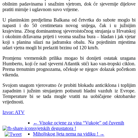
obilnim padavinama i snažnim vjetrom, dok će sjevernije dijelove
pratiti mirnije i uglavnom suvo vrijeme.
U planinskim pred‌jelima Balkana od četvrtka do subote moglo bi
napasti i do 50 centimetara novog snijega, čak i u južnijim
krajevima. Zbog dominantnog sjeveroistočnog strujanja u Hrvatskoj
i okolnim državama prijeti i veoma snažna bura – hladan i jak vjetar
koji s planina silazi na jadransku obalu. Na pojedinim mjestima
udari vjetra mogli bi prelaziti brzinu od 120 km/h.
Promjenu vremenskih prilika mogao bi donijeti ostatak uragana
Humberto, koji će nad sjeverni Atlantik stići kao van-tropski ciklon.
Prema trenutnim prognozama, očekuje se njegov dolazak početkom
vikenda.
Svojom snagom vjerovatno će probiti blokadu anticiklona i toplijim
zapadnim i južnim strujanjem potisnuti hladni vazduh iz Evrope.
Temperature bi se tada mogle vratiti na uobičajene oktobarske
vrijednosti.
Izvor: ATV
←
Visoke ocjene za vina “Vukoje” od čuvenih
svjetskih degustatora !
Miholjskog ljeta nema na vidiku !
→