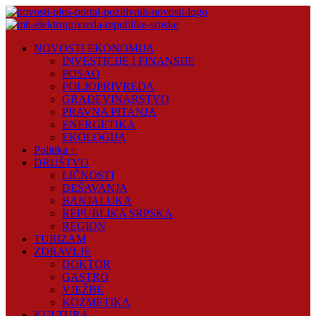
Skip
to
content
Novosti
NOVOSTI EKONOMIJA
Plus
INVESTICIJE I FINANSIJE
POSAO
Portal
POLJOPRIVREDA
pozitivnih
GRAĐEVINARSTVO
vijesti
PRAVNA PITANJA
ENERGETIKA
EKOLOGIJA
Politika +
DRUŠTVO
LIČNOSTI
DEŠAVANJA
BANJALUKA
REPUBLIKA SRPSKA
REGION
TURIZAM
ZDRAVLJE
DOKTOR
GASTRO
VJEŽBE
KOZMETIKA
KULTURA