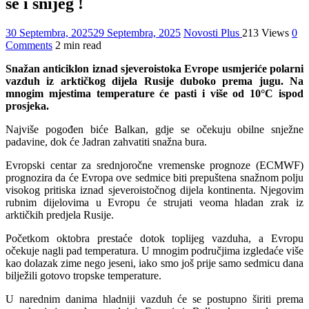
se i snijeg !
30 Septembra, 2025
29 Septembra, 2025
Novosti Plus
213 Views
0
Comments
2 min read
Snažan anticiklon iznad sjeveroistoka Evrope usmjeriće polarni
vazduh iz arktičkog dijela Rusije duboko prema jugu. Na
mnogim mjestima temperature će pasti i više od 10°C ispod
prosjeka.
Najviše pogođen biće Balkan, gd‌je se očekuju obilne snježne
padavine, dok će Jadran zahvatiti snažna bura.
Evropski centar za srednjoročne vremenske prognoze (ECMWF)
prognozira da će Evropa ove sedmice biti prepuštena snažnom polju
visokog pritiska iznad sjeveroistočnog dijela kontinenta. Njegovim
rubnim dijelovima u Evropu će strujati veoma hladan zrak iz
arktičkih pred‌jela Rusije.
Početkom oktobra prestaće dotok toplijeg vazduha, a Evropu
očekuje nagli pad temperatura. U mnogim područjima izgledaće više
kao dolazak zime nego jeseni, iako smo još prije samo sedmicu dana
bilježili gotovo tropske temperature.
U narednim danima hladniji vazduh će se postupno širiti prema