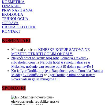
KOZMETIKA
FINANSIJE
PRAVNAPITANJA
EKOLOGIJA
TEHNOLOGIJA
eUPRAVA
HRANA KAO LIJEK
KONTAKT
KOMENTARI
Milorad curcic
na
KINESKE KOPIJE SATOVA NE
MOŽETE OTKRITI GOLIM OKOM !!!
Najveći hotel na svetu: broj soba, lokacija i rekordi -
srbijahoteli.com
na
Najbolji hotel u svijetu nalazi se u
Meksiku, noćenje van sezone od 319 dolara pa naviše !
Ko je Igor Dodik, koji je u Banjaluci ugostio Donalda Trampa
Mlađeg? - Politički.rs
na
Igor Dodik je ultra dobar frajer:
Povezivali su ga sa mnogima !!!
SPONZORI