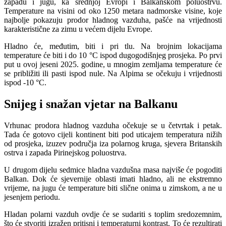
zapadu i jugu, ka srednjoj Evropi i Balkanskom poluostrvu.
Temperature na visini od oko 1250 metara nadmorske visine, koje
najbolje pokazuju prodor hladnog vazduha, pašće na vrijednosti
karakteristične za zimu u većem dijelu Evrope.
Hladno će, međutim, biti i pri tlu. Na brojnim lokacijama
temperature će biti i do 10 °C ispod dugogodišnjeg prosjeka. Po prvi
put u ovoj jeseni 2025. godine, u mnogim zemljama temperature će
se približiti ili pasti ispod nule. Na Alpima se očekuju i vrijednosti
ispod -10 °C.
Snijeg i snažan vjetar na Balkanu
Vrhunac prodora hladnog vazduha očekuje se u četvrtak i petak.
Tada će gotovo cijeli kontinent biti pod uticajem temperatura nižih
od prosjeka, izuzev područja iza polarnog kruga, sjevera Britanskih
ostrva i zapada Pirinejskog poluostrva.
U drugom dijelu sedmice hladna vazdušna masa najviše će pogoditi
Balkan. Dok će sjevernije oblasti imati hladno, ali ne ekstremno
vrijeme, na jugu će temperature biti slične onima u zimskom, a ne u
jesenjem periodu.
Hladan polarni vazduh ovd‌je će se sudariti s toplim sredozemnim,
što će stvoriti izražen pritisni i temperaturni kontrast. To će rezultirati