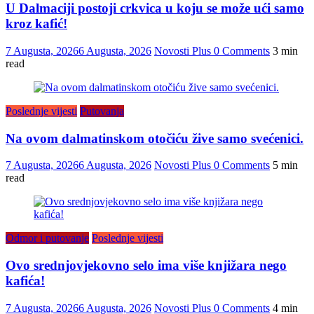
U Dalmaciji postoji crkvica u koju se može ući samo
kroz kafić!
7 Augusta, 2026
6 Augusta, 2026
Novosti Plus
0 Comments
3 min
read
Poslednje vijesti
Putovanja
Na ovom dalmatinskom otočiću žive samo svećenici.
7 Augusta, 2026
6 Augusta, 2026
Novosti Plus
0 Comments
5 min
read
Odmor i putovanje
Poslednje vijesti
Ovo srednjovjekovno selo ima više knjižara nego
kafića!
7 Augusta, 2026
6 Augusta, 2026
Novosti Plus
0 Comments
4 min