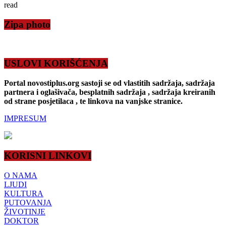
read
Zipa photo
USLOVI KORIŠĆENJA
Portal novostiplus.org sastoji se od vlastitih sadržaja, sadržaja
partnera i oglašivača, besplatnih sadržaja , sadržaja kreiranih
od strane posjetilaca , te linkova na vanjske stranice.
IMPRESUM
KORISNI LINKOVI
O NAMA
LJUDI
KULTURA
PUTOVANJA
ŽIVOTINJE
DOKTOR