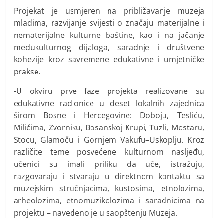
Projekat je usmjeren na približavanje muzeja
mladima, razvijanje svijesti o značaju materijalne i
nematerijalne kulturne baštine, kao i na jačanje
međukulturnog dijaloga, saradnje i društvene
kohezije kroz savremene edukativne i umjetničke
prakse.
-U okviru prve faze projekta realizovane su
edukativne radionice u deset lokalnih zajednica
širom Bosne i Hercegovine: Doboju, Tesliću,
Milićima, Zvorniku, Bosanskoj Krupi, Tuzli, Mostaru,
Stocu, Glamoču i Gornjem Vakufu–Uskoplju. Kroz
različite teme posvećene kulturnom nasljeđu,
učenici su imali priliku da uče, istražuju,
razgovaraju i stvaraju u direktnom kontaktu sa
muzejskim stručnjacima, kustosima, etnolozima,
arheolozima, etnomuzikolozima i saradnicima na
projektu – navedeno je u saopštenju Muzeja.