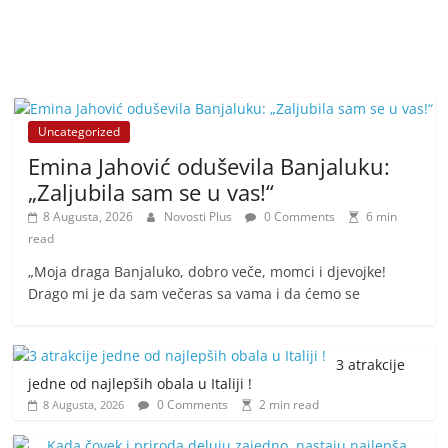
Uncategorized
Emina Jahović oduševila Banjaluku:
„Zaljubila sam se u vas!“
8 Augusta, 2026
Novosti Plus
0 Comments
6 min
read
„Moja draga Banjaluko, dobro veče, momci i djevojke!
Drago mi je da sam večeras sa vama i da ćemo se
3 atrakcije
jedne od najlepših obala u Italiji !
0 Comments
2 min read
8 Augusta, 2026