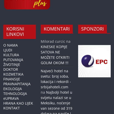
KORISNI
KOMENTARI
SPONZORI
LINKOVI
Milorad curcic
na
O NAMA
KINESKE KOPIJE
LJUDI
SATOVA NE
KULTURA
MOŽETE OTKRITI
PUTOVANJA
GOLIM OKOM !!!
ŽIVOTINJE
DOKTOR
Najveći hotel na
KOZMETIKA
svetu: broj soba,
FINANSIJE
lokacija i rekordi -
PRAVNAPITANJA
srbijahoteli.com
EKOLOGIJA
na
Najbolji hotel u
TEHNOLOGIJA
svijetu nalazi se u
eUPRAVA
Meksiku, noćenje
HRANA KAO LIJEK
KONTAKT
van sezone od 319
dolara pa naviše !