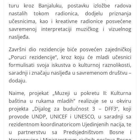
turu kroz Banjaluku, postavku izložbe radova
nastalih tokom radionica, dodjelu priznanja
učesnicima, kao i kreativne radionice posvećene
savremenoj interpretaciji muzičkog i vizuelnog
nasljeđa.
Završni dio rezidencije biće posvećen zajedničkoj
„Poruci rezidencije“, kroz koju će mladi učesnici
formulisati svoja iskustva o kulturnoj raznolikosti,
saradnji i značaju nasljeđa u savremenom društvu –
dodaju.
Naime, projekat „Muzeji u pokretu II: Kulturna
baština u rukama mladih“ realizuje se u okviru
projekta „Dijalog za budućnost 3 – DFF3“, koji
provode UNDP, UNICEF i UNESCO, u saradnji sa
rezidentnom koordinatoricom Ujedinjenih nacija, te
u partnerstvu sa Predsjedništvom Bosne i