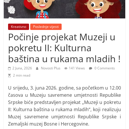
i
t
i
v
Kreativno
Poslednje vijesti
n
Počinje projekat Muzeji u
i
pokretu II: Kulturna
h
baština u rukama mladih !
v
i
2 Juna, 2026
Novosti Plus
141 Views
0 Comments
j
2 min read
e
U srijedu, 3. juna 2026. godine, sa početkom u 12.00
s
časova u Muzeju savremene umjetnosti Republike
t
Srpske biće predstavljen projekat „Muzeji u pokretu
i
II: Kulturna baština u rukama mladih“, koji realizuju
Muzej savremene umjetnosti Republike Srpske i
Zemaljski muzej Bosne i Hercegovine.