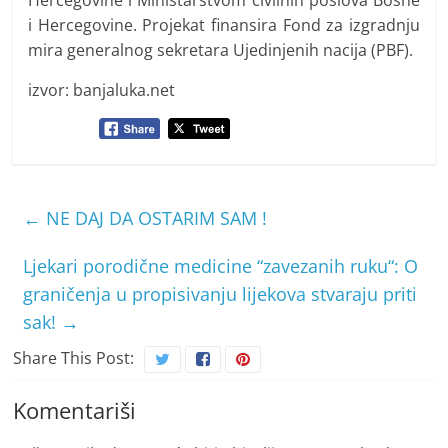
Hercegovine i Ministarstvom civilnih poslova Bosne
i Hercegovine. Projekat finansira Fond za izgradnju
mira generalnog sekretara Ujedinjenih nacija (PBF).
izvor: banjaluka.net
←
NE DAJ DA OSTARIM SAM !
Ljekari porodične medicine “zavezanih ruku“: O
graničenja u propisivanju lijekova stvaraju priti
sak!
→
Share This Post:
Komentariši