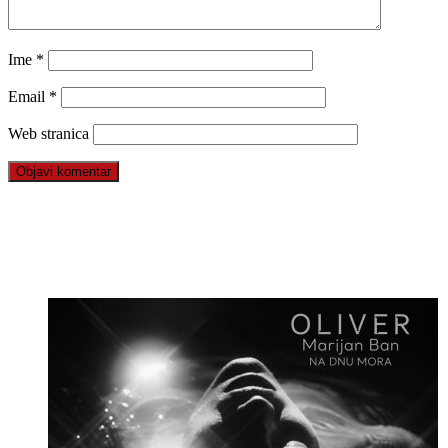
Ime
*
Email
*
Web stranica