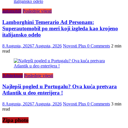
automobili
Poslednje vijesti
Lamborghini Temerario Ad Personam:
Superautomobil po meri koji izgleda kao krojeno
italijansko odelo
8 Augusta, 2026
7 Augusta, 2026
Novosti Plus
0 Comments
2 min
read
Arhitektura
Poslednje vijesti
Najlepši pogled u Portugalu? Ova kuća pretvara
Atlantik u deo enterijera !
8 Augusta, 2026
7 Augusta, 2026
Novosti Plus
0 Comments
3 min
read
Zipa photo