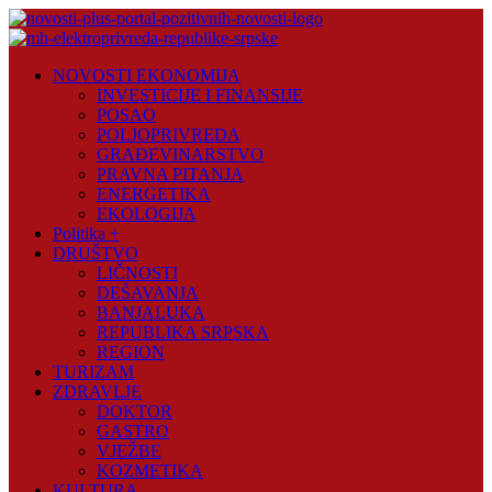
Skip
to
content
Novosti
NOVOSTI EKONOMIJA
Plus
INVESTICIJE I FINANSIJE
POSAO
Portal
POLJOPRIVREDA
pozitivnih
GRAĐEVINARSTVO
vijesti
PRAVNA PITANJA
ENERGETIKA
EKOLOGIJA
Politika +
DRUŠTVO
LIČNOSTI
DEŠAVANJA
BANJALUKA
REPUBLIKA SRPSKA
REGION
TURIZAM
ZDRAVLJE
DOKTOR
GASTRO
VJEŽBE
KOZMETIKA
KULTURA