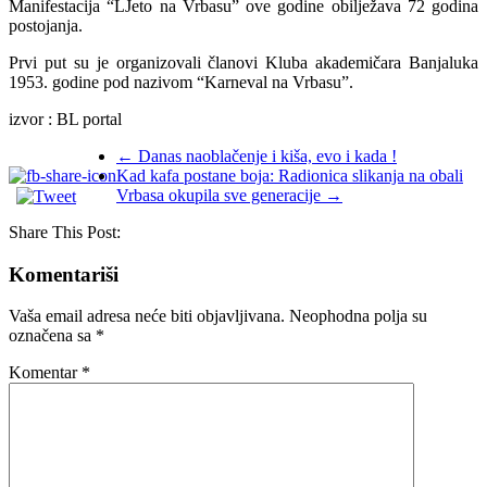
Manifestacija “LJeto na Vrbasu” ove godine obilježava 72 godina
postojanja.
Prvi put su je organizovali članovi Kluba akademičara Banjaluka
1953. godine pod nazivom “Karneval na Vrbasu”.
izvor : BL portal
←
Danas naoblačenje i kiša, evo i kada !
Kad kafa postane boja: Radionica slikanja na obali
Vrbasa okupila sve generacije
→
Share This Post:
Komentariši
Vaša email adresa neće biti objavljivana.
Neophodna polja su
označena sa
*
Komentar
*