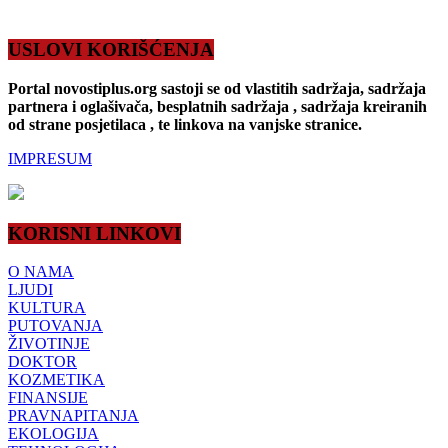
USLOVI KORIŠĆENJA
Portal novostiplus.org sastoji se od vlastitih sadržaja, sadržaja
partnera i oglašivača, besplatnih sadržaja , sadržaja kreiranih
od strane posjetilaca , te linkova na vanjske stranice.
IMPRESUM
KORISNI LINKOVI
O NAMA
LJUDI
KULTURA
PUTOVANJA
ŽIVOTINJE
DOKTOR
KOZMETIKA
FINANSIJE
PRAVNAPITANJA
EKOLOGIJA