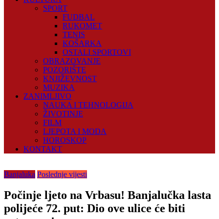
SPORT
FUDBAL
RUKOMET
TENIS
KOŠARKA
OSTALI SPORTOVI
OBRAZOVANJE
POZORIŠTE
KNJIŽEVNOST
MUZIKA
ZANIMLJIVO
NAUKA I TEHNOLOGIJA
ŽIVOTINJE
FILM
LJEPOTA I MODA
HOROSKOP
KONTAKT
Banjaluka
Poslednje vijesti
Počinje ljeto na Vrbasu! Banjalučka lasta
polijeće 72. put: Dio ove ulice će biti