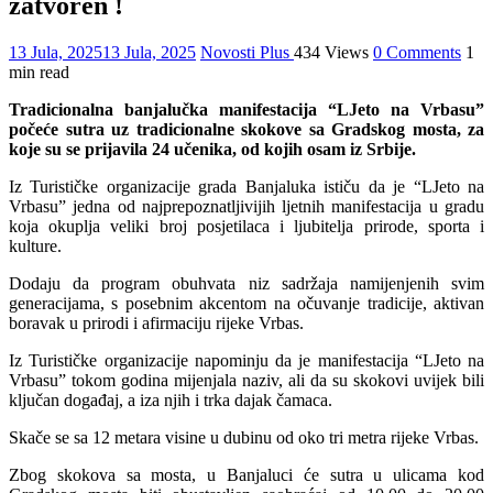
zatvoren !
13 Jula, 2025
13 Jula, 2025
Novosti Plus
434 Views
0 Comments
1
min read
Tradicionalna banjalučka manifestacija “LJeto na Vrbasu”
počeće sutra uz tradicionalne skokove sa Gradskog mosta, za
koje su se prijavila 24 učenika, od kojih osam iz Srbije.
Iz Turističke organizacije grada Banjaluka ističu da je “LJeto na
Vrbasu” jedna od najprepoznatljivijih ljetnih manifestacija u gradu
koja okuplja veliki broj posjetilaca i ljubitelja prirode, sporta i
kulture.
Dodaju da program obuhvata niz sadržaja namijenjenih svim
generacijama, s posebnim akcentom na očuvanje tradicije, aktivan
boravak u prirodi i afirmaciju rijeke Vrbas.
Iz Turističke organizacije napominju da je manifestacija “LJeto na
Vrbasu” tokom godina mijenjala naziv, ali da su skokovi uvijek bili
ključan događaj, a iza njih i trka dajak čamaca.
Skače se sa 12 metara visine u dubinu od oko tri metra rijeke Vrbas.
Zbog skokova sa mosta, u Banjaluci će sutra u ulicama kod