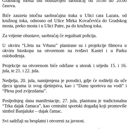
Gradskog mosta biti obustavljen saobraćaj od 10.00 do 20.00
časova.
Biće zauzeta istočna saobraćajna traka u Ulici cara Lazara, od
kružnog toka, odnosno od Ulice Mirka Kovačevića do Gradskog
mosta, preko mosta i u Ulici Patre, pa do kružnog toka.
Za vrijeme obustave, saobraćaj će regulisati policija.
U okviru “LJeta na Vrbasu” planirane su i projekcije filmova u
okviru bioskopa na otvorenom na tvrđavi Kastel i u Parku
oslobođenja.
Projekcije na otvorenom biće održane u utorak i srijedu 15. i 16.
jula, te 21. i 22. jula.
Nedjelja, 20. jula, namijenjena je porodici, gdje će roditelji da uče
djecu igrama iz svog djetinjstva, kao i “Danu sportova na vodi” i
“Plesu pod zvijezdama”.
Posljednjeg dana manifestacije, 27. jula, planirana je tradicionalna
“Trka dajak čamaca”, kao centralni sportski događaj koji promoviše
simbol Banjaluke – dajak čamac.
Svi sadržaji su besplatni i otvoreni za javnost.