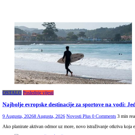
OSTALO
Poslednje vijesti
Najbolje evropske destinacije za sportove na vodi: 
9 Augusta, 2026
8 Augusta, 2026
Novosti Plus
0 Comments
3 min re
Ako planirate aktivan odmor uz more, novo istraživanje otkriva koja ev