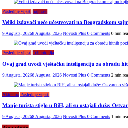
Poslednje vijesti
Sajmovi
Veliki izdavači neće učestvovati na Beogradskom saj
9 Augusta, 2026
8 Augusta, 2026
Novosti Plus
0 Comments
0 min re
Poslednje vijesti
Tehnologija
Ovaj grad uvodi vještačku inteligenciju za obradu h
9 Augusta, 2026
8 Augusta, 2026
Novosti Plus
0 Comments
2 min re
Aktuelno
Poslednje vijesti
Manje turista stiglo u BiH, ali su ostajali duže: Ostva
9 Augusta, 2026
8 Augusta, 2026
Novosti Plus
0 Comments
1 min re
Zipa photo