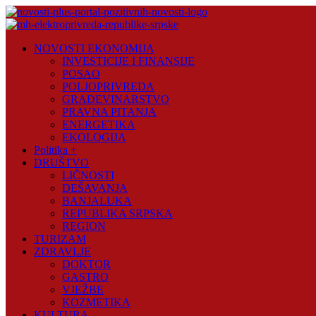
Skip
to
content
Novosti
NOVOSTI EKONOMIJA
Plus
INVESTICIJE I FINANSIJE
POSAO
Portal
POLJOPRIVREDA
pozitivnih
GRAĐEVINARSTVO
vijesti
PRAVNA PITANJA
ENERGETIKA
EKOLOGIJA
Politika +
DRUŠTVO
LIČNOSTI
DEŠAVANJA
BANJALUKA
REPUBLIKA SRPSKA
REGION
TURIZAM
ZDRAVLJE
DOKTOR
GASTRO
VJEŽBE
KOZMETIKA
KULTURA