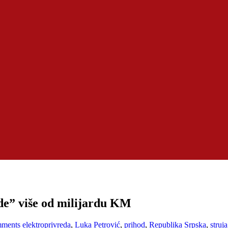
de” više od milijardu KM
ments
elektroprivreda
,
Luka Petrović
,
prihod
,
Republika Srpska
,
struja