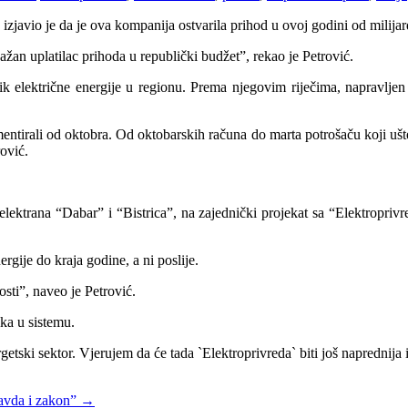
zjavio je da je ova kompanija ostvarila prihod u ovoj godini od milijar
ažan uplatilac prihoda u republički budžet”, rekao je Petrović.
k električne energije u regionu. Prema njegovim riječima, napravljen
entirali od oktobra. Od oktobarskih računa do marta potrošaču koji uš
ović.
oelektrana “Dabar” i “Bistrica”, na zajednički projekat sa “Elektropr
rgije do kraja godine, a ni poslije.
sti”, naveo je Petrović.
ka u sistemu.
tski sektor. Vjerujem da će tada `Elektroprivreda` biti još naprednija i 
ravda i zakon”
→