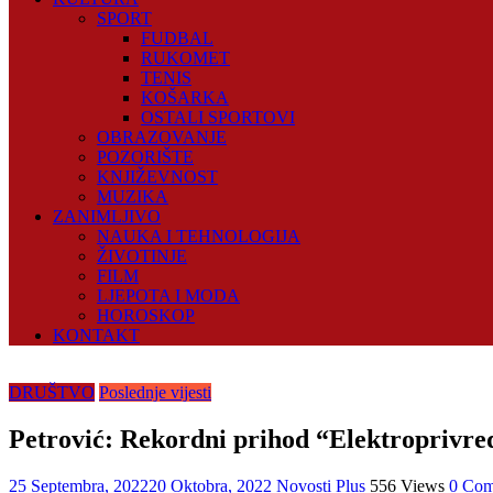
SPORT
FUDBAL
RUKOMET
TENIS
KOŠARKA
OSTALI SPORTOVI
OBRAZOVANJE
POZORIŠTE
KNJIŽEVNOST
MUZIKA
ZANIMLJIVO
NAUKA I TEHNOLOGIJA
ŽIVOTINJE
FILM
LJEPOTA I MODA
HOROSKOP
KONTAKT
DRUŠTVO
Poslednje vijesti
Petrović: Rekordni prihod “Elektroprivre
25 Septembra, 2022
20 Oktobra, 2022
Novosti Plus
556 Views
0 Com