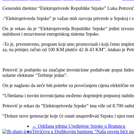
Generalni direktor “Elektroprivrede Republike Srpske” Luka Petrović i
-“Elektroprivreda Srpske” je važan stub razvoja privrede u Srpskoj i v
On je rekao da je “Elektroprivreda Republike Srpske” jedini izvozni
stabilnost i nezavisnost energetskog sistema Srpske.
-To je, prvenstveno, program koji smo promovisali i koji ćemo implem
za, na primjer, račun od 100 KM platiće 42 ili 43 KM”, istakao je Petr
Petrović je podsjetio na značajne investicione poduhvate poput hidr
solarne elektrane “Trebinje jedan”.
On je naglasio da neće biti potrebe za povećanjem cijena električne ene
“Uštedama i novim investicijama možemo doprinijeti potpunoj stabilno
Petrović je rekao da “Elektroprivreda Srpske” ima više od 8.700 radni
“Dolaze nove generacije koje će ostati unapređivati Srpsku i njen energe
←
Održana tribina Ujedinjene Srpske u Bratuncu
Trivićeva u Dodikovim bastionu “Naša osveta biće p