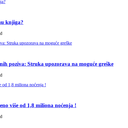
mu knjiga?
ad
itnih poziva: Struka upozorava na moguće greške
ad
reno više od 1,8 miliona noćenja !
ad