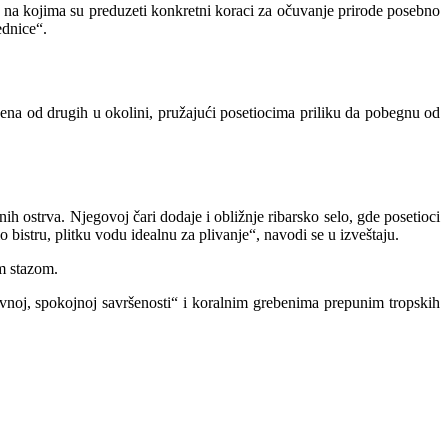
laže na kojima su preduzeti konkretni koraci za očuvanje prirode posebno
ednice“.
ena od drugih u okolini, pružajući posetiocima priliku da pobegnu od
 ostrva. Njegovoj čari dodaje i obližnje ribarsko selo, gde posetioci
istru, plitku vodu idealnu za plivanje“, navodi se u izveštaju.
om stazom.
vnoj, spokojnoj savršenosti“ i koralnim grebenima prepunim tropskih