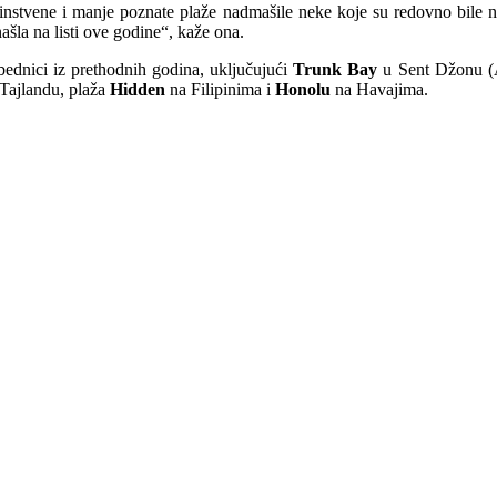
edinstvene i manje poznate plaže nadmašile neke koje su redovno bile
ašla na listi ove godine“, kaže ona.
bednici iz prethodnih godina, uključujući
Trunk Bay
u Sent Džonu (
Tajlandu, plaža
Hidden
na Filipinima i
Honolu
na Havajima.