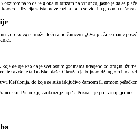
ja. „S obzirom na to da je globalni turizam na vrhuncu, jasno je da se p
komercijalizacija zaista prave razliku, a to se vidi i u glasanju naše zaj
ije
ipinima, do kojeg se može doći samo čamcem. „Ova plaža je manje poseć
dnici.
oje deluje kao da je svetlosnim godinama udaljeno od drugih užurbanih
nte savršene tajlandske plaže. Okružen je bujnom džunglom i ima vrlo b
strvu Kefalonija, do koje se stiže isključivo čamcem ili strmom pešačk
ncuskoj Polineziji, zaokružuje top 5. Poznata je po svojoj „jednosta
iba