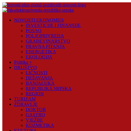
Skip
to
content
Novosti
NOVOSTI EKONOMIJA
Plus
INVESTICIJE I FINANSIJE
POSAO
Portal
POLJOPRIVREDA
pozitivnih
GRAĐEVINARSTVO
vijesti
PRAVNA PITANJA
ENERGETIKA
EKOLOGIJA
Politika +
DRUŠTVO
LIČNOSTI
DEŠAVANJA
BANJALUKA
REPUBLIKA SRPSKA
REGION
TURIZAM
ZDRAVLJE
DOKTOR
GASTRO
VJEŽBE
KOZMETIKA
KULTURA