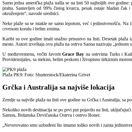
Samo jedna američka plaža našla se na listi 50 najboljih ove godine:
prahu. Sastavljen od 99% čistog kvarca, pesak ostaje hladan čak i 
okruženjem“, navode urednici.
Neke plaže su se istakle ne samo lepotom, već i jedinstvenošću. Na 
crvenom koralu i belim zrnima.
Karibi su ove godine imali snažno prisustvo na listi. Desetak plaža i
mesto. Autori izveštaja ovu plažu na ostrvu Saona nazivaju „jednom o
U međuvremenu, večiti favorit
Grace Bay
na ostrvima Turks i Kaik
Providensijales, sa mekim, belim peskom i živopisno tirkiznim more
Plaža PK9: Foto: Shutterstock/Ekaterina Grivet
Grčka i Australija sa najviše lokacija
Zemlje sa najviše plaža na listi ove godine su Grčka i Australija, sa po 
Nekoliko novih destinacija se po prvi put pojavilo na listi, uključuj
Samou, Britanska Devičanska Ostrva i ostrvo Boner.
„Neverovatno smo uzbuđeni što imamo toliko novih i zaista jedinstveni