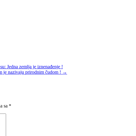
u: Jedna zemlja je iznenađenje !
om je nazivaju prirodnim čudom !
→
na sa
*