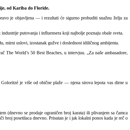
ije, od Kariba do Floride.
ravo je objavljena — i rezultati će sigurno probuditi snažnu želju za
industrije putovanja i influensera koji najbolje poznaju obale sveta.
du, mirni uslovi, izostanak gužve i doslednost idiličnog ambijenta.
nivač The World’s 50 Best Beaches, u intervjuu. „Za naše ambasadore,
a Goloritzé je više od obične plaže — njena sirova lepota vas dirne u
em (dnevno se prodaje ograničen broj karata) ili plivanjem sa čamca
i broj posetilaca dnevno. Prisutan je i jak lokalni ponos kada je reč o