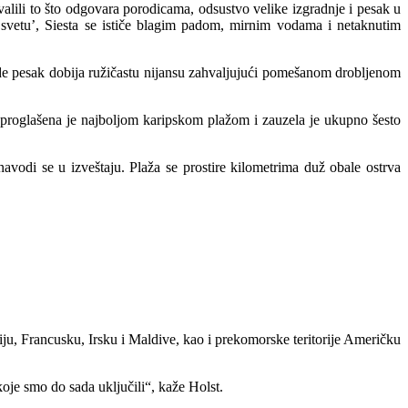
valili to što odgovara porodicama, odsustvo velike izgradnje i pesak u
a svetu’, Siesta se ističe blagim padom, mirnim vodama i netaknutim
 pesak dobija ružičastu nijansu zahvaljujući pomešanom drobljenom
roglašena je najboljom karipskom plažom i zauzela je ukupno šesto
vodi se u izveštaju. Plaža se prostire kilometrima duž obale ostrva
iju, Francusku, Irsku i Maldive, kao i prekomorske teritorije Američku
oje smo do sada uključili“, kaže Holst.