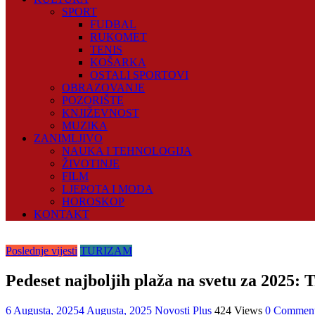
SPORT
FUDBAL
RUKOMET
TENIS
KOŠARKA
OSTALI SPORTOVI
OBRAZOVANJE
POZORIŠTE
KNJIŽEVNOST
MUZIKA
ZANIMLJIVO
NAUKA I TEHNOLOGIJA
ŽIVOTINJE
FILM
LJEPOTA I MODA
HOROSKOP
KONTAKT
Poslednje vijesti
TURIZAM
Pedeset najboljih plaža na svetu za 2025: T
6 Augusta, 2025
4 Augusta, 2025
Novosti Plus
424 Views
0 Commen