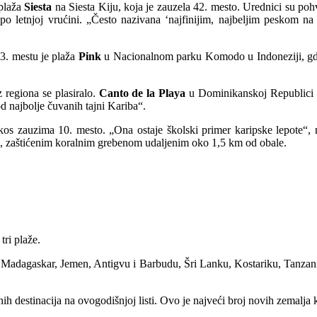
 plaža
Siest
a
na Siesta Kiju, koja je zauzela 42. mesto. Urednici su poh
po letnjoj vrućini. „Često nazivana ‘najfinijim, najbeljim peskom n
13. mestu je plaža
Pink
u Nacionalnom parku Komodo u Indoneziji, gde
z regiona se plasiralo.
Canto de la Playa
u Dominikanskoj Republici p
d najbolje čuvanih tajni Kariba“.
os zauzima 10. mesto. „Ona ostaje školski primer karipske lepote“, na
m, zaštićenim koralnim grebenom udaljenim oko 1,5 km od obale.
tri plaže.
ući Madagaskar, Jemen, Antigvu i Barbudu, Šri Lanku, Kostariku, Tanzan
h destinacija na ovogodišnjoj listi. Ovo je najveći broj novih zemalja k