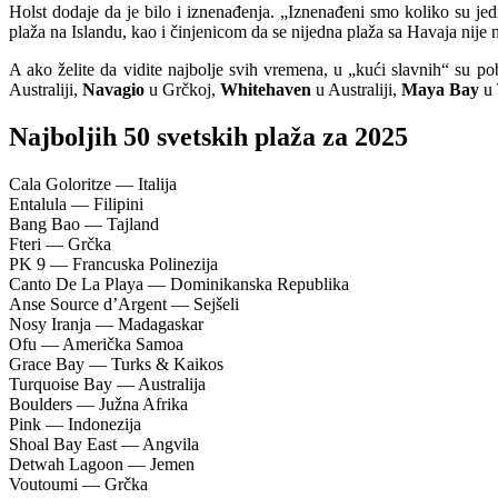
Holst dodaje da je bilo i iznenađenja. „Iznenađeni smo koliko su j
plaža na Islandu, kao i činjenicom da se nijedna plaža sa Havaja nije n
A ako želite da vidite najbolje svih vremena, u „kući slavnih“ su po
Australiji,
Navagio
u Grčkoj,
Whitehaven
u Australiji,
Maya Bay
u 
Najboljih 50 svetskih plaža za 2025
Cala Goloritze — Italija
Entalula — Filipini
Bang Bao — Tajland
Fteri — Grčka
PK 9 — Francuska Polinezija
Canto De La Playa — Dominikanska Republika
Anse Source d’Argent — Sejšeli
Nosy Iranja — Madagaskar
Ofu — Američka Samoa
Grace Bay — Turks & Kaikos
Turquoise Bay — Australija
Boulders — Južna Afrika
Pink — Indonezija
Shoal Bay East — Angvila
Detwah Lagoon — Jemen
Voutoumi — Grčka