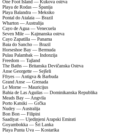
One Foot Island — Kukova ostrva
Playa de Rodas — Španija
Playa Balandra — Meksiko
Pontal do Atalaia — Brazil
Wharton — Australija
Cayo de Agua — Venecuela
Seven Mile — Kajmanska ostrva
Cayo Zapatilla — Panama
Baia do Sancho — Brazil
Horseshoe Bay — Bermuda
Pulau Palambak — Indonzija
Freedom — Tajland
The Baths — Britanska Devičanska Ostrva
Anse Georgette — Sejšeli
Ffryes — Antigva & Barbuda
Grand Anse — Grenada
Le Morne — Mauricijus
Bahia de Las Aguilas — Dominikanska Republika
Meads Bay — Angvila
Porto Katsiki — Grčka
Nudey — Australija
Bon Bon — Filipini
Saadiyat — Ujedinjeni Arapski Emirati
Goyambokka — Šri Lanka
Playa Punta Uva — Kostarika