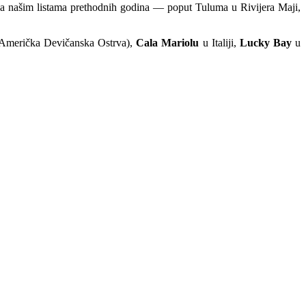
 na našim listama prethodnih godina — poput Tuluma u Rivijera Maji,
Američka Devičanska Ostrva),
Cala Mariolu
u Italiji,
Lucky Bay
u