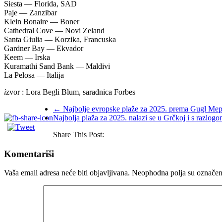
Siesta — Florida, SAD
Paje — Zanzibar
Klein Bonaire — Boner
Cathedral Cove — Novi Zeland
Santa Giulia — Korzika, Francuska
Gardner Bay — Ekvador
Keem — Irska
Kuramathi Sand Bank — Maldivi
La Pelosa — Italija
i
zvor : Lora Begli Blum, saradnica Forbes
←
Najbolje evropske plaže za 2025. prema Gugl Meps
Najbolja plaža za 2025. nalazi se u Grčkoj i s razlog
Share This Post:
Komentariši
Vaša email adresa neće biti objavljivana.
Neophodna polja su označe