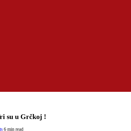
ri su u Grčkoj !
ts
6 min read