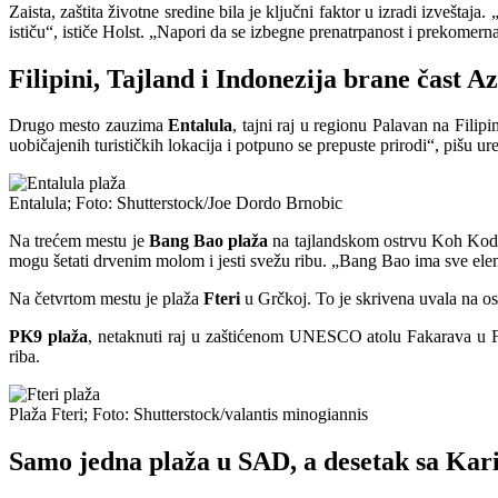
Zaista, zaštita životne sredine bila je ključni faktor u izradi izvešta
ističu“, ističe Holst. „Napori da se izbegne prenatrpanost i prekomerna 
Filipini, Tajland i Indonezija brane čast Az
Drugo mesto zauzima
Entalula
, tajni raj u regionu Palavan na Fil
uobičajenih turističkih lokacija i potpuno se prepuste prirodi“, pišu ure
Entalula; Foto: Shutterstock/Joe Dordo Brnobic
Na trećem mestu je
Bang Bao
plaža
na tajlandskom ostrvu Koh Kod, k
mogu šetati drvenim molom i jesti svežu ribu. „Bang Bao ima sve eleme
Na četvrtom mestu je plaža
Fteri
u Grčkoj. To je skrivena uvala na o
PK9 plaža
, netaknuti raj u zaštićenom UNESCO atolu Fakarava u Fra
riba.
Plaža Fteri; Foto: Shutterstock/valantis minogiannis
Samo jedna plaža u SAD, a desetak sa Kar