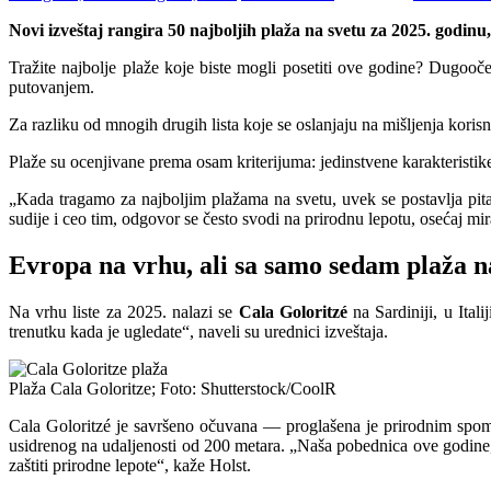
Novi izveštaj rangira 50 najboljih plaža na svetu za 2025. godin
Tražite najbolje plaže koje biste mogli posetiti ove godine? Dugooče
putovanjem.
Za razliku od mnogih drugih lista koje se oslanjaju na mišljenja korisn
Plaže su ocenjivane prema osam kriterijuma: jedinstvene karakteristike,
„Kada tragamo za najboljim plažama na svetu, uvek se postavlja pita
sudije i ceo tim, odgovor se često svodi na prirodnu lepotu, osećaj mi
Evropa na vrhu, ali sa samo sedam plaža na
Na vrhu liste za 2025. nalazi se
Cala Goloritzé
na Sardiniji, u Ital
trenutku kada je ugledate“, naveli su urednici izveštaja.
Plaža Cala Goloritze; Foto: Shutterstock/CoolR
Cala Goloritzé je savršeno očuvana — proglašena je prirodnim spome
usidrenog na udaljenosti od 200 metara. „Naša pobednica ove godine, Ca
zaštiti prirodne lepote“, kaže Holst.