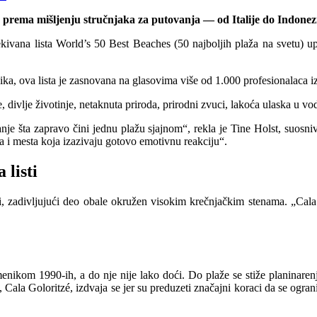
u, prema mišljenju stručnjaka za putovanja — od Italije do Indonez
kivana lista World’s 50 Best Beaches (50 najboljih plaža na svetu) up
ika, ova lista je zasnovana na glasovima više od 1.000 profesionalaca iz 
 divlje životinje, netaknuta priroda, prirodni zvuci, lakoća ulaska u vo
nje šta zapravo čini jednu plažu sjajnom“, rekla je Tine Holst, suos
ra i mesta koja izazivaju gotovo emotivnu reakciju“.
 listi
iji, zadivljujući deo obale okružen visokim krečnjačkim stenama. „Cal
nikom 1990-ih, a do nje nije lako doći. Do plaže se stiže planinarenj
la Goloritzé, izdvaja se jer su preduzeti značajni koraci da se ogranič