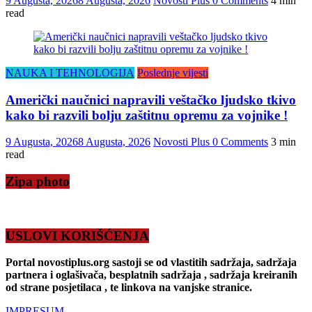
9 Augusta, 2026
8 Augusta, 2026
Novosti Plus
0 Comments
4 min
read
NAUKA I TEHNOLOGIJA
Poslednje vijesti
Američki naučnici napravili veštačko ljudsko tkivo
kako bi razvili bolju zaštitnu opremu za vojnike !
9 Augusta, 2026
8 Augusta, 2026
Novosti Plus
0 Comments
3 min
read
Zipa photo
USLOVI KORIŠĆENJA
Portal novostiplus.org sastoji se od vlastitih sadržaja, sadržaja
partnera i oglašivača, besplatnih sadržaja , sadržaja kreiranih
od strane posjetilaca , te linkova na vanjske stranice.
IMPRESUM