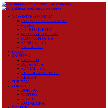
Skip
to
content
Novosti
NOVOSTI EKONOMIJA
Plus
INVESTICIJE I FINANSIJE
POSAO
Portal
POLJOPRIVREDA
pozitivnih
GRAĐEVINARSTVO
vijesti
PRAVNA PITANJA
ENERGETIKA
EKOLOGIJA
Politika +
DRUŠTVO
LIČNOSTI
DEŠAVANJA
BANJALUKA
REPUBLIKA SRPSKA
REGION
TURIZAM
ZDRAVLJE
DOKTOR
GASTRO
VJEŽBE
KOZMETIKA
KULTURA