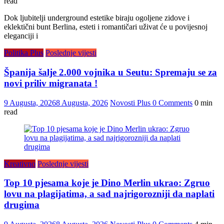
read
Dok ljubitelji underground estetike biraju ogoljene zidove i
eklektični bunt Berlina, esteti i romantičari uživat će u povijesnoj
eleganciji i
Politika Plus
Poslednje vijesti
Španija šalje 2.000 vojnika u Seutu: Spremaju se za
novi priliv migranata !
9 Augusta, 2026
8 Augusta, 2026
Novosti Plus
0 Comments
0 min
read
Kreativno
Poslednje vijesti
Top 10 pjesama koje je Dino Merlin ukrao: Zgruo
lovu na plagijatima, a sad najrigorozniji da naplati
drugima