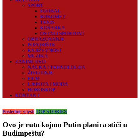
SPORT
FUDBAL
RUKOMET
TENIS
KOŠARKA
OSTALI SPORTOVI
OBRAZOVANJE
POZORIŠTE
KNJIŽEVNOST
MUZIKA
ZANIMLJIVO
NAUKA I TEHNOLOGIJA
ŽIVOTINJE
FILM
LJEPOTA I MODA
HOROSKOP
KONTAKT
Poslednje vijesti
TOP STORIES
Ovo je ruta kojom Putin planira stići u
Budimpeštu?