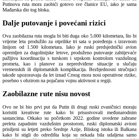
Putinova ruta mora zaobići gotovo sve članice EU, iako je sama
Mađarska dio tog bloka.
Dalje putovanje i povećani rizici
Ova zaobilazna ruta mogla bi biti duga oko 5.000 kilometara, što bi
vrijeme leta produžilo za otprilike tri sata u poređenju s izravnom
linijom od 1.500 kilometara. Iako je ruski predsjednički avion
opremljen za dugolinijske letove, produženo putovanje zahtijevaće
pažljivu koordinaciju s turskom i srpskom kontrolom vazdušnog
prometa, kao i planove za nepredviđene situacije u slučaju
vremenskih ili diplomatskih komplikacija. Bezbjednosni stručnjaci
takođe upozoravaju da let iznad Crnog mora nosi operativne rizike,
posebno s obzirom na pojačanu vojnu aktivnost u regiji.
Zaobilazne rute nisu novost
Ovo ne bi bio prvi put da Putin ili drugi ruski zvaničnici moraju
koristiti kreativne rute kako bi prisustvovali međunarodnim
sastancima. Otkako su početkom 2022. godine uvedene zabrane
preleta zapadnim vazdušnim prostorom, ruski diplomatski avioni
prisiljeni su letjeti preko Srednje Azije, Bliskog istoka ili Balkana
kako bi stigli do odredišta koja su nekada bila udaljena samo