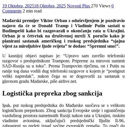
19 Oktobra, 2025
18 Oktobra, 2025
Novosti Plus
270 Views
0
Comments
2 min read
Mađarski premijer Viktor Orban s oduševljenjem je pozdravio
najavu da će se Donald Tramp i Vladimir Putin sastati u
Budimpešti kako bi razgovarali o okončanju rata u Ukrajini.
Orban je u četvrtak na društvenoj mreži X poručio kako je
planirani sastanak američkog i ruskog predsjednika “sjajna
vijest za miroljubive ljude svijeta” te dodao: “Spremni smo!”.
U kasnijoj objavi napisao je: “Upravo sam završio telefonski
razgovor s predsjednikom Trampom. Pripreme za mirovni summit
SAD-Rusija su u toku”. Prema Trampovim riječima, on i Putin su
ranije tog dana vodili dug telefonski razgovor u kojem je “postignut
veliki napredak”, nakon čega su se dogovorili za sastanak u
glavnom gradu Mađarske, piše airlive.net.
Logistička prepreka zbog sankcija
Ipak, put ruskog predsjednika do Mađarske suočava se s velikom
logističkom preprekom. Zbog sankcija Evropske unije i ograničenja
vazdušnog prostora nametnutih Rusiji nakon rata u Ukrajini, ruskim
vladinim avionima, uključujući predsjednički Iljušin Il-96,
zabranjeni su preleti iznad većine evropskih zemalja. To znači da