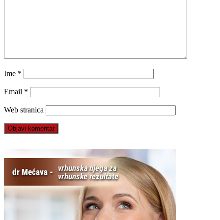
Ime
*
Email
*
Web stranica