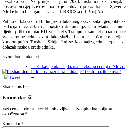
nekoliko sati. Na primjer, u junu 2023. ruski ministar vanjskih
poslova Sergej Lavrov morao je putovati preko Irana i Sjeverne
Afrike kako bi stigao na sastanak BRICS-a u Južnoj Africi.
Putinov dolazak u Budimpeštu tako naglašava kako geopolitička
izolacija utiče čak i na logistiku diplomatije. Iako Mađarska nudi
rijetku priliku unutar EU za susret s Trampom, sam let do tamo biće
sve samo ne jednostavan. Iako službeni plan leta još nije objavljen,
koridor preko Turske i Srbije čini se kao najizglednija opcija za
dolazak ruskog predsjednika.
izvor : banjaluka.net
←
Kakav je ukus “plazma” keksa pečenog u Africi !
Lufthansa razmatra ukidanje 100 domaćih letova !
→
Share This Post:
Komentariši
Vaša email adresa neće biti objavljivana.
Neophodna polja su
označena sa
*
Komentar
*