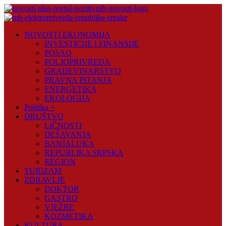
Skip
to
content
Novosti
NOVOSTI EKONOMIJA
Plus
INVESTICIJE I FINANSIJE
POSAO
Portal
POLJOPRIVREDA
pozitivnih
GRAĐEVINARSTVO
vijesti
PRAVNA PITANJA
ENERGETIKA
EKOLOGIJA
Politika +
DRUŠTVO
LIČNOSTI
DEŠAVANJA
BANJALUKA
REPUBLIKA SRPSKA
REGION
TURIZAM
ZDRAVLJE
DOKTOR
GASTRO
VJEŽBE
KOZMETIKA
KULTURA