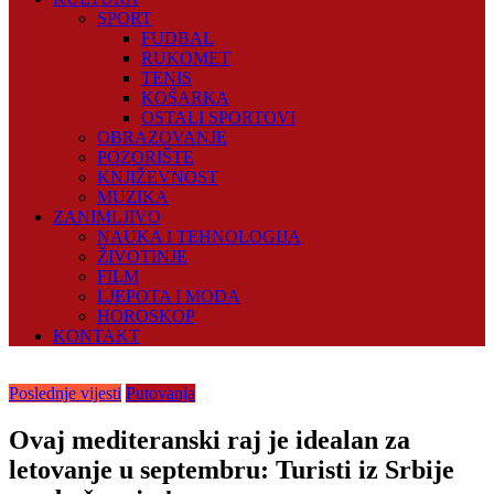
SPORT
FUDBAL
RUKOMET
TENIS
KOŠARKA
OSTALI SPORTOVI
OBRAZOVANJE
POZORIŠTE
KNJIŽEVNOST
MUZIKA
ZANIMLJIVO
NAUKA I TEHNOLOGIJA
ŽIVOTINJE
FILM
LJEPOTA I MODA
HOROSKOP
KONTAKT
Poslednje vijesti
Putovanja
Ovaj mediteranski raj je idealan za
letovanje u septembru: Turisti iz Srbije