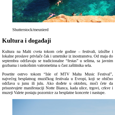
Shutterstock/meunierd
Kultura i događaji
Kultura na Malti cveta tokom cele godine – festivali, izložbe i
lokalne proslave privlače čak i umetnike iz inostranstva. Od maja do
septembra održavaju se tradicionalne “festas” u selima, sa javnim
gozbama i raskošnim vatrometima u čast zaštitnika sela.
Posetite ostrvo tokom “Isle of MTV Malta Music Festival”,
najvećeg besplatnog muzičkog festivala u Evropi, koji se obično
održava u junu ili julu. Ako dođete u oktobru, moći ćete da
prisustvujete manifestaciji Notte Bianca, kada ulice, trgovi, crkve i
muzeji Valete postaju pozornice za besplatne koncerte i nastupe.