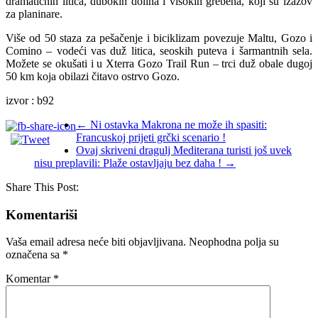
dramatičnih litica, dubokih dolina i visokih grebena, koji su izazov
za planinare.
Više od 50 staza za pešačenje i biciklizam povezuje Maltu, Gozo i
Comino – vodeći vas duž litica, seoskih puteva i šarmantnih sela.
Možete se okušati i u Xterra Gozo Trail Run – trci duž obale dugoj
50 km koja obilazi čitavo ostrvo Gozo.
izvor : b92
←
Ni ostavka Makrona ne može ih spasiti:
Francuskoj prijeti grčki scenario !
Ovaj skriveni dragulj Mediterana turisti još uvek
nisu preplavili: Plaže ostavljaju bez daha !
→
Share This Post:
Komentariši
Vaša email adresa neće biti objavljivana.
Neophodna polja su
označena sa
*
Komentar
*