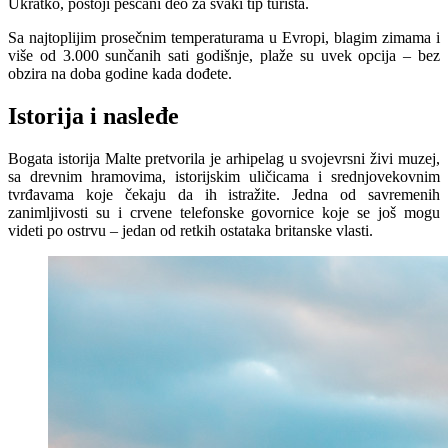
Ukratko, postoji peščani deo za svaki tip turista.
Sa najtoplijim prosečnim temperaturama u Evropi, blagim zimama i
više od 3.000 sunčanih sati godišnje, plaže su uvek opcija – bez
obzira na doba godine kada dođete.
Istorija i nasleđe
Bogata istorija Malte pretvorila je arhipelag u svojevrsni živi muzej,
sa drevnim hramovima, istorijskim uličicama i srednjovekovnim
tvrđavama koje čekaju da ih istražite. Jedna od savremenih
zanimljivosti su i crvene telefonske govornice koje se još mogu
videti po ostrvu – jedan od retkih ostataka britanske vlasti.