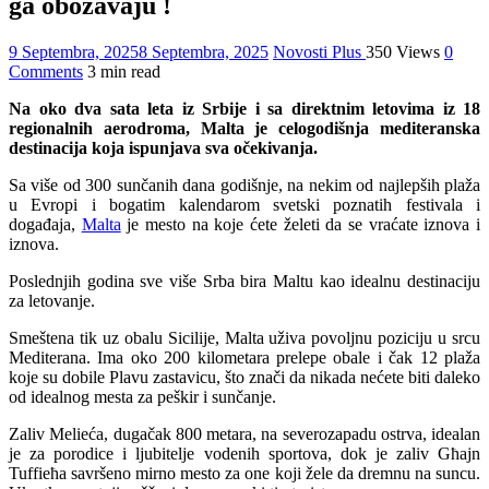
ga obožavaju !
9 Septembra, 2025
8 Septembra, 2025
Novosti Plus
350 Views
0
Comments
3 min read
Na oko dva sata leta iz Srbije i sa direktnim letovima iz 18
regionalnih aerodroma, Malta je celogodišnja mediteranska
destinacija koja ispunjava sva očekivanja.
Sa više od 300 sunčanih dana godišnje, na nekim od najlepših plaža
u Evropi i bogatim kalendarom svetski poznatih festivala i
događaja,
Malta
je mesto na koje ćete želeti da se vraćate iznova i
iznova.
Poslednjih godina sve više Srba bira Maltu kao idealnu destinaciju
za letovanje.
Smeštena tik uz obalu Sicilije, Malta uživa povoljnu poziciju u srcu
Mediterana. Ima oko 200 kilometara prelepe obale i čak 12 plaža
koje su dobile Plavu zastavicu, što znači da nikada nećete biti daleko
od idealnog mesta za peškir i sunčanje.
Zaliv Melieća, dugačak 800 metara, na severozapadu ostrva, idealan
je za porodice i ljubitelje vodenih sportova, dok je zaliv Għajn
Tuffieħa savršeno mirno mesto za one koji žele da dremnu na suncu.