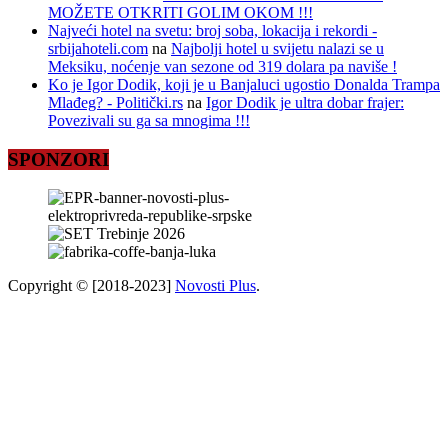
MOŽETE OTKRITI GOLIM OKOM !!!
Najveći hotel na svetu: broj soba, lokacija i rekordi -
srbijahoteli.com
na
Najbolji hotel u svijetu nalazi se u
Meksiku, noćenje van sezone od 319 dolara pa naviše !
Ko je Igor Dodik, koji je u Banjaluci ugostio Donalda Trampa
Mlađeg? - Politički.rs
na
Igor Dodik je ultra dobar frajer:
Povezivali su ga sa mnogima !!!
SPONZORI
Copyright © [2018-2023]
Novosti Plus
.