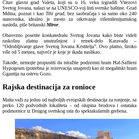
Čitav glavni grad Valeta, koji su u 16. veku izgradili Vitezovi
Svetog Jovana, nalazi se na UNESCO-voj listi svetske baštine. Grad
Mdina, poznat i kao
Tihi grad
, bez saobraćaja i sa samo oko 240
stanovnika, idealno je mesto za otkrivanje višemilenijumskog
nasleđa, piše britanski
Miror
.
Obavezno posetite konkatedralu Svetog Jovana kako biste videli
raskošnu zlatnu unutrašnjost i remek-delo Karavađa –
“Odrubljivanje glave Svetog Jovana Krstitelja”. Ovo platno, široko
više od 5 metara, najveće je koje je ikada naslikao.
Takođe, nemojte propustiti da istražite podzemni hram Ħal-Saflieni
Hypogeum (potrebna je rezervacija unapred) kao ni megalitski hram
Ġgantija na ostrvu Gozo.
Rajska destinacija za ronioce
Malta važi za jednu od najboljih evropskih destinacija za ronjenje, sa
preko 120 podvodnih lokaliteta – od olupina brodova i ostataka
podmornice iz Drugog svetskog rata do spektakularnih grebena.