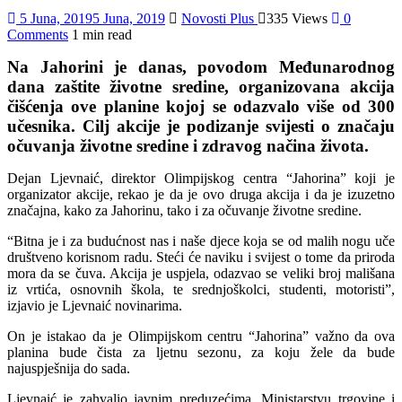
5 Juna, 2019
5 Juna, 2019
Novosti Plus
335 Views
0
Comments
1 min read
Na Jahorini je danas, povodom Međunarodnog
dana zaštite životne sredine, organizovana akcija
čišćenja ove planine kojoj se odazvalo više od 300
učesnika.
Cilj akcije je podizanje svijesti o značaju
očuvanja životne sredine i zdravog načina života.
Dejan Ljevnaić, direktor Olimpijskog centra “Jahorina” koji je
organizator akcije, rekao je da je ovo druga akcija i da je izuzetno
značajna, kako za Jahorinu, tako i za očuvanje životne sredine.
“Bitna je i za budućnost nas i naše djece koja se od malih nogu uče
društveno korisnom radu. Steći će naviku i svijest o tome da priroda
mora da se čuva. Akcija je uspjela, odazvao se veliki broj mališana
iz vrtića, osnovnih škola, te srednjoškolci, studenti, motoristi”,
izjavio je Ljevnaić novinarima.
On je istakao da je Olimpijskom centru “Jahorina” važno da ova
planina bude čista za ljetnu sezonu, za koju žele da bude
najuspješnija do sada.
Ljevnaić je zahvalio javnim preduzećima, Ministarstvu trgovine i