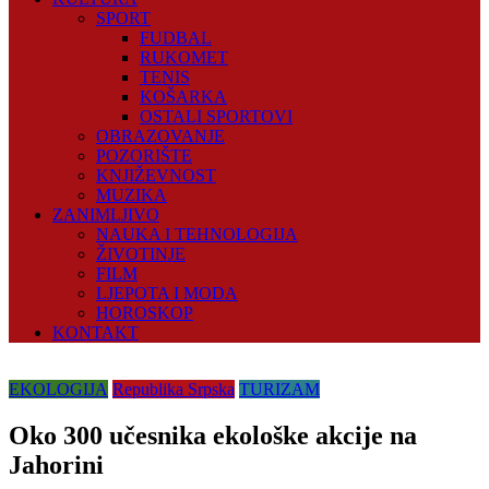
SPORT
FUDBAL
RUKOMET
TENIS
KOŠARKA
OSTALI SPORTOVI
OBRAZOVANJE
POZORIŠTE
KNJIŽEVNOST
MUZIKA
ZANIMLJIVO
NAUKA I TEHNOLOGIJA
ŽIVOTINJE
FILM
LJEPOTA I MODA
HOROSKOP
KONTAKT
EKOLOGIJA
Republika Srpska
TURIZAM
Oko 300 učesnika ekološke akcije na
Jahorini