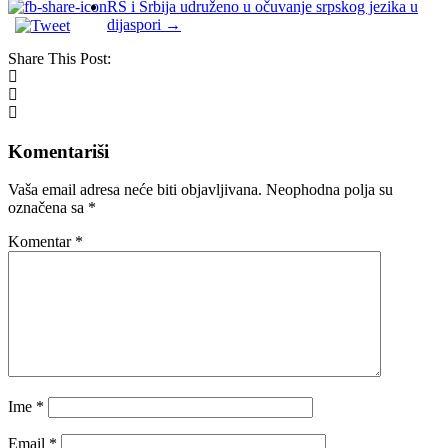
RS i Srbija udruženo u očuvanje srpskog jezika u
dijaspori
→
Share This Post:
Komentariši
Vaša email adresa neće biti objavljivana.
Neophodna polja su
označena sa
*
Komentar
*
Ime
*
Email
*