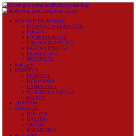
Skip
to
content
Novosti
NOVOSTI EKONOMIJA
Plus
INVESTICIJE I FINANSIJE
POSAO
Portal
POLJOPRIVREDA
pozitivnih
GRAĐEVINARSTVO
vijesti
PRAVNA PITANJA
ENERGETIKA
EKOLOGIJA
Politika +
DRUŠTVO
LIČNOSTI
DEŠAVANJA
BANJALUKA
REPUBLIKA SRPSKA
REGION
TURIZAM
ZDRAVLJE
DOKTOR
GASTRO
VJEŽBE
KOZMETIKA
KULTURA