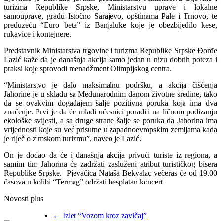
turizma Republike Srpske, Ministarstvu uprave i lokalne
samouprave, gradu Istočno Sarajevo, opštinama Pale i Trnovo, te
preduzeću “Euro beta” iz Banjaluke koje je obezbijedilo kese,
rukavice i kontejnere.
Predstavnik Ministarstva trgovine i turizma Republike Srpske Đorđe
Lazić kaže da je današnja akcija samo jedan u nizu dobrih poteza i
praksi koje sprovodi menadžment Olimpijskog centra.
“Ministarstvo je dalo maksimalnu podršku, a akcija čišćenja
Jahorine je u skladu sa Međunarodnim danom životne sredine, tako
da se ovakvim događajem šalje pozitivna poruka koja ima dva
značenje. Prvi je da će mladi učesnici poraditi na ličnom podizanju
ekološke svijesti, a sa druge strane šalje se poruka da Jahorina ima
vrijednosti koje su već prisutne u zapadnoevropskim zemljama kada
je riječ o zimskom turizmu”, naveo je Lazić.
On je dodao da će i današnja akcija privući turiste iz regiona, a
samim tim Jahorina će zadržati zasluženi atribut turističkog bisera
Republike Srpske. Pjevačica Nataša Bekvalac večeras će od 19.00
časova u kolibi “Termag” održati besplatan koncert.
Novosti plus
←
Izlet “Vozom kroz zavičaj”