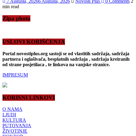
7 Augusta, 2026
6 Augusta, 2026
Novosti Plus
0 Comments
2
min read
Zipa photo
USLOVI KORIŠĆENJA
Portal novostiplus.org sastoji se od vlastitih sadržaja, sadržaja
partnera i oglašivača, besplatnih sadržaja , sadržaja kreiranih
od strane posjetilaca , te linkova na vanjske stranice.
IMPRESUM
KORISNI LINKOVI
O NAMA
LJUDI
KULTURA
PUTOVANJA
ŽIVOTINJE