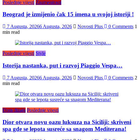
Poslednje vijesti
Znamenitosti
Beograd je izmijenio čak 15 imena u svojoj istoriji !
7 Augusta, 2026
6 Augusta, 2026
Novosti Plus
0 Comments
1
min read
Poslednje vijesti
Style
Istorija nastanka, put i razvoj Piaggio Vespa…
7 Augusta, 2026
6 Augusta, 2026
Novosti Plus
0 Comments
2
min read
Dom dizajn
Poslednje vijesti
Dior otvara novu oazu luksuza na Siciliji: skriveni
spa gde se lepota susreće sa snagom Mediterana!