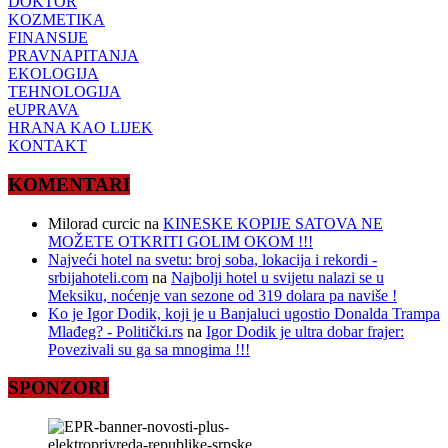
DOKTOR
KOZMETIKA
FINANSIJE
PRAVNAPITANJA
EKOLOGIJA
TEHNOLOGIJA
eUPRAVA
HRANA KAO LIJEK
KONTAKT
KOMENTARI
Milorad curcic
na
KINESKE KOPIJE SATOVA NE
MOŽETE OTKRITI GOLIM OKOM !!!
Najveći hotel na svetu: broj soba, lokacija i rekordi -
srbijahoteli.com
na
Najbolji hotel u svijetu nalazi se u
Meksiku, noćenje van sezone od 319 dolara pa naviše !
Ko je Igor Dodik, koji je u Banjaluci ugostio Donalda Trampa
Mlađeg? - Politički.rs
na
Igor Dodik je ultra dobar frajer:
Povezivali su ga sa mnogima !!!
SPONZORI