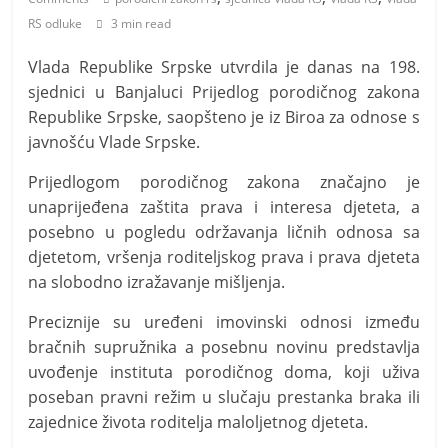
i
RS odluke
3 min read
t
i
Vlada Republike Srpske utvrdila je danas na 198.
v
sjednici u Banjaluci Prijedlog porodičnog zakona
n
Republike Srpske, saopšteno je iz Biroa za odnose s
javnošću Vlade Srpske.
i
h
Prijedlogom porodičnog zakona značajno je
v
unaprijeđena zaštita prava i interesa djeteta, a
i
posebno u pogledu održavanja ličnih odnosa sa
j
djetetom, vršenja roditeljskog prava i prava djeteta
na slobodno izražavanje mišljenja.
e
s
Preciznije su uređeni imovinski odnosi između
t
bračnih supružnika a posebnu novinu predstavlja
i
uvođenje instituta porodičnog doma, koji uživa
poseban pravni režim u slučaju prestanka braka ili
zajednice života roditelja maloljetnog djeteta.