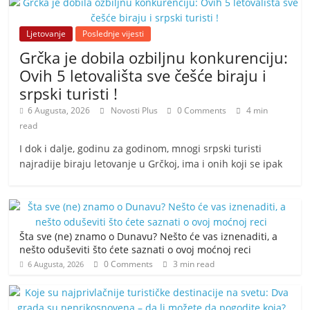
Ljetovanje
Poslednje vijesti
Grčka je dobila ozbiljnu konkurenciju:
Ovih 5 letovališta sve češće biraju i
srpski turisti !
6 Augusta, 2026
Novosti Plus
0 Comments
4 min
read
I dok i dalje, godinu za godinom, mnogi srpski turisti
najradije biraju letovanje u Grčkoj, ima i onih koji se ipak
Šta sve (ne) znamo o Dunavu? Nešto će vas iznenaditi, a
nešto oduševiti što ćete saznati o ovoj moćnoj reci
0 Comments
3 min read
6 Augusta, 2026