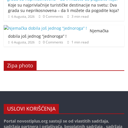
Koje su najprivlačnije turističke destinacije na svetu: Dva
grada su neprikosnovena – da li možete da pogodite koja?
0 Comments
3 min read
6 Augusta, 2026
Njemačka
dobila još jednog “jednoroga” !
0 Comments
1 min read
6 Augusta, 2026
Zipa photo
USLOVI KORIŠĆENJA
Portal novostiplus.org sastoji se od vlastitih sadržaja,
sadržaja partnera i oglašivača, besplatnih sadržaja , sadržaja