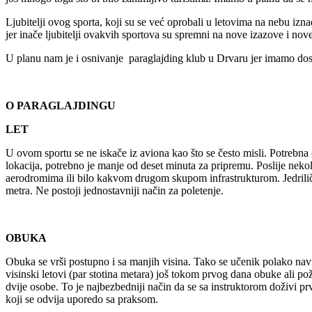
Ljubitelji ovog sporta, koji su se već oprobali u letovima na nebu izna
jer inače ljubitelji ovakvih sportova su spremni na nove izazove i nove 
U planu nam je i osnivanje paraglajding klub u Drvaru jer imamo dosta
O PARAGLAJDINGU
LET
U ovom sportu se ne iskače iz aviona kao što se često misli. Potrebna
lokacija, potrebno je manje od deset minuta za pripremu. Poslije neko
aerodromima ili bilo kakvom drugom skupom infrastrukturom. Jedriličar
metra. Ne postoji jednostavniji način za poletenje.
OBUKA
Obuka se vrši postupno i sa manjih visina. Tako se učenik polako nav
visinski letovi (par stotina metara) još tokom prvog dana obuke ali p
dvije osobe. To je najbezbedniji način da se sa instruktorom doživi p
koji se odvija uporedo sa praksom.