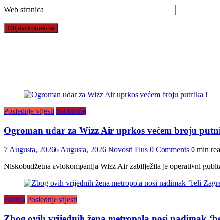
Web stranica
Poslednje vijesti
Saobraćaj
Ogroman udar za Wizz Air uprkos većem broju putni
7 Augusta, 2026
6 Augusta, 2026
Novosti Plus
0 Comments
0 min re
Niskobudžetna aviokompanija Wizz Air zabilježila je operativni gubit
Istorija
Poslednje vijesti
Zbog ovih vrijednih žena metropola nosi nadimak ‘be