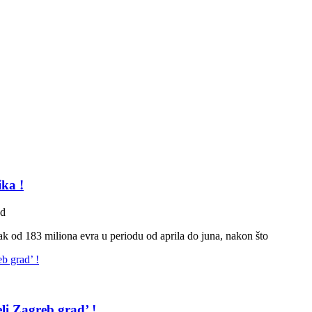
ka !
ad
ak od 183 miliona evra u periodu od aprila do juna, nakon što
li Zagreb grad’ !