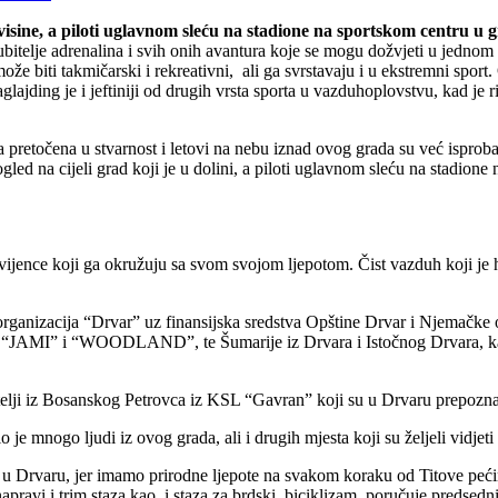
visine, a piloti uglavnom sleću na stadione na sportskom centru u 
itelje adrenalina i svih onih avantura koje se mogu dožvjeti u jednom 
biti takmičarski i rekreativni, ali ga svrstavaju i u ekstremni sport. 
lajding je i jeftiniji od drugih vrsta sporta u vazduhoplovstvu, kad je 
pretočena u stvarnost i letovi na nebu iznad ovog grada su već isprobani
ed na cijeli grad koji je u dolini, a piloti uglavnom sleću na stadione
e vijence koji ga okružuju sa svom svojom ljepotom. Čist vazduh koji 
a organizacija “Drvar” uz finansijska sredstva Opštine Drvar i Njemačk
rvara “JAMI” i “WOODLAND”, te Šumarije iz Drvara i Istočnog Drvara, k
elji iz Bosanskog Petrovca iz KSL “Gavran” koji su u Drvaru prepoznali 
 je mnogo ljudi iz ovog grada, ali i drugih mjesta koji su željeli vidjet
u Drvaru, jer imamo prirodne ljepote na svakom koraku od Titove pećine
apravi i trim staza kao i staza za brdski
biciklizam, poručuje predsedn