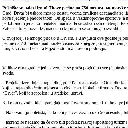
Poletište se nalazi iznad Titove pećine na 750 metara nadmorske 
Grad Drvar bi uskoro mogao postati veoma omiljena destinacija za ljub
zove i jedrenje padobranom. On spada u vazduhoplovne sportove, a može 
padobranom jedan od najlakših načina da se ostvari san o letenju. Parag
Zato se i traže nove destinacije na kojima bi se on mogao izvoditi.
O ovoj ideji se mnogo pričalo u Drvaru, a u avgustu ove godine je ona 
pećine na 750 metara nadmorske visine, sa kojeg se pruža predivan pogl
min, zavisno od vejetra kojeg često ima u ovom području.
Vidikovac na grad je jedinstven, jer se pruža pogled na sve planinsk
svodu.
– Projekat izgradnje paraglajding poletišta realizovala je Omladinsk
koji je trajao oko četiri mjeseca, podržale su i lokalne firme iz D
“Drvar”, koji je zaposlen i u gradskoj upravi.
Kako on navodi, ideju paraglajdinga Drvaru su donijeli njihovi prijat
– Na otvaranju poletišta, na kojem je učestvovalo oko 50 učesnika, bilo
– Iskreno se nadamo da će ovo biti početak razvoja sportskog turizma 
još mnogo toga što bi bilo zanimljivo turistima. Imamo u planu da se n