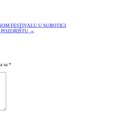
OM FESTIVALU U SUBOTICI
I POZORIŠTU
→
na sa
*