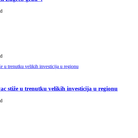
ad
ad
 stiže u trenutku velikih investicija u regionu
ad