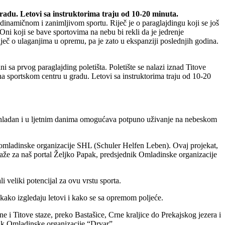
gradu. Letovi sa instruktorima traju od 10-20 minuta.
dinamičnom i zanimljivom sportu. Riječ je o paraglajdingu koji se još
Oni koji se bave sportovima na nebu bi rekli da je jedrenje
riječ o ulaganjima u opremu, pa je zato u ekspanziji poslednjih godina.
 sa prvog paraglajding poletišta. Poletište se nalazi iznad Titove
 na sportskom centru u gradu. Letovi sa instruktorima traju od 10-20
je hladan i u ljetnim danima omogućava potpuno uživanje na nebeskom
e omladinske organizacije SHL (Schuler Helfen Leben). Ovaj projekat,
aže za naš portal Željko Papak, predsjednik Omladinske organizacije
veliki potencijal za ovu vrstu sporta.
i kako izgledaju letovi i kako se sa opremom poljeće.
 i Titove staze, preko Bastašice, Crne kraljice do Prekajskog jezera i
ik Omladinske organizacije “Drvar”.