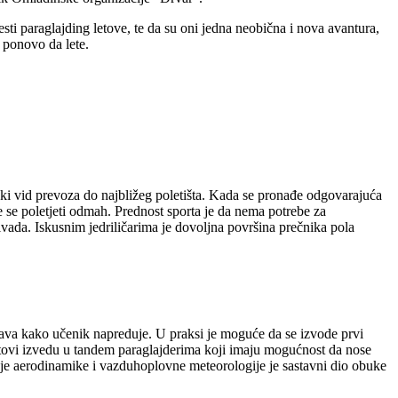
esti paraglajding letove, te da su oni jedna neobična i nova avantura,
e ponovo da lete.
eki vid prevoza do najbližeg poletišta. Kada se pronađe odgovarajuća
 se poletjeti odmah. Prednost sporta je da nema potrebe za
ivada. Iskusnim jedriličarima je dovoljna površina prečnika pola
ćava kako učenik napreduje. U praksi je moguće da se izvode prvi
 letovi izvedu u tandem paraglajderima koji imaju mogućnost da nose
čenje aerodinamike i vazduhoplovne meteorologije je sastavni dio obuke