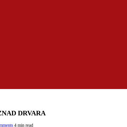
ZNAD DRVARA
mments
4 min read