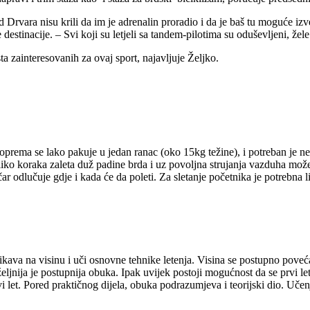
d Drvara nisu krili da im je adrenalin proradio i da je baš tu moguće izv
destinacije. – Svi koji su letjeli sa tandem-pilotima su oduševljeni, žel
 zainteresovanih za ovaj sport, najavljuje Željko.
 oprema se lako pakuje u jedan ranac (oko 15kg težine), i potreban je n
liko koraka zaleta duž padine brda i uz povoljna strujanja vazduha može
 odlučuje gdje i kada će da poleti. Za sletanje početnika je potrebna l
ikava na visinu i uči osnovne tehnike letenja. Visina se postupno pove
oželjnija je postupnija obuka. Ipak uvijek postoji mogućnost da se prvi
rvi let. Pored praktičnog dijela, obuka podrazumjeva i teorijski dio. U