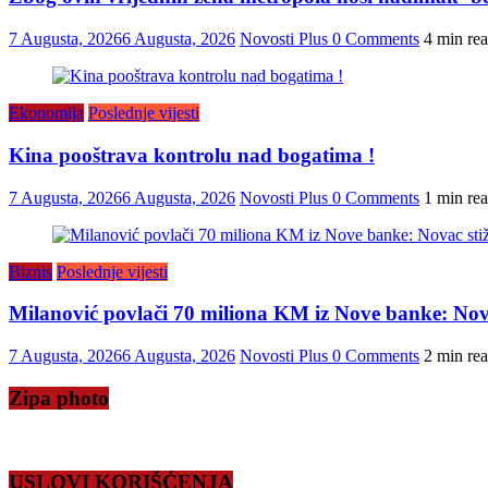
7 Augusta, 2026
6 Augusta, 2026
Novosti Plus
0 Comments
4 min re
Ekonomija
Poslednje vijesti
Kina pooštrava kontrolu nad bogatima !
7 Augusta, 2026
6 Augusta, 2026
Novosti Plus
0 Comments
1 min re
Biznis
Poslednje vijesti
Milanović povlači 70 miliona KM iz Nove banke: Novac
7 Augusta, 2026
6 Augusta, 2026
Novosti Plus
0 Comments
2 min re
Zipa photo
USLOVI KORIŠĆENJA