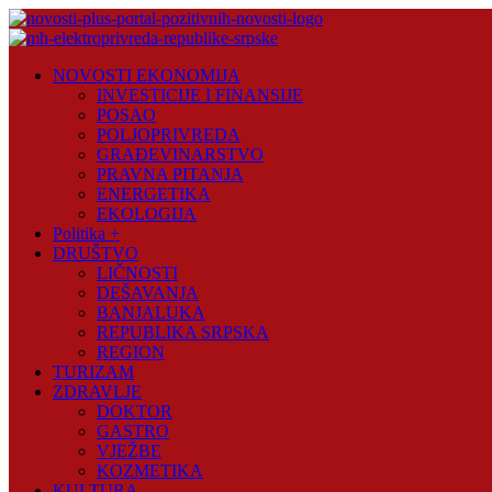
Skip
to
content
Novosti
NOVOSTI EKONOMIJA
Plus
INVESTICIJE I FINANSIJE
POSAO
Portal
POLJOPRIVREDA
pozitivnih
GRAĐEVINARSTVO
vijesti
PRAVNA PITANJA
ENERGETIKA
EKOLOGIJA
Politika +
DRUŠTVO
LIČNOSTI
DEŠAVANJA
BANJALUKA
REPUBLIKA SRPSKA
REGION
TURIZAM
ZDRAVLJE
DOKTOR
GASTRO
VJEŽBE
KOZMETIKA
KULTURA