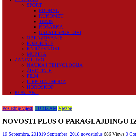
SPORT
FUDBAL
RUKOMET
TENIS
KOŠARKA
OSTALI SPORTOVI
OBRAZOVANJE
POZORIŠTE
KNJIŽEVNOST
MUZIKA
ZANIMLJIVO
NAUKA I TEHNOLOGIJA
ŽIVOTINJE
FILM
LJEPOTA I MODA
HOROSKOP
KONTAKT
Poslednje vijesti
TURIZAM
Vježbe
NOVOSTI PLUS O PARAGLAJDINGU I
19 Septembra, 2018
19 Septembra, 2018
novostiplus
686 Views
0 Co