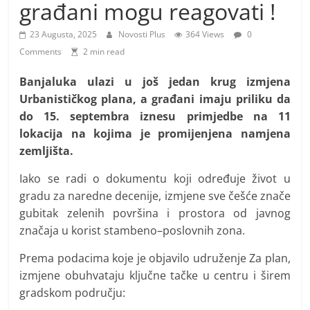
i
građani mogu reagovati !
t
23 Augusta, 2025
Novosti Plus
364 Views
0
i
Comments
2 min read
v
n
Banjaluka ulazi u još jedan krug izmjena
Urbanističkog plana, a građani imaju priliku da
i
do 15. septembra iznesu primjedbe na 11
h
lokacija na kojima je promijenjena namjena
v
zemljišta.
i
j
Iako se radi o dokumentu koji određuje život u
gradu za naredne decenije, izmjene sve češće znače
e
gubitak zelenih površina i prostora od javnog
s
značaja u korist stambeno–poslovnih zona.
t
i
Prema podacima koje je objavilo udruženje Za plan,
izmjene obuhvataju ključne tačke u centru i širem
gradskom području: