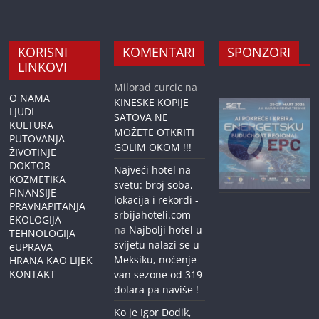
KORISNI
KOMENTARI
SPONZORI
LINKOVI
Milorad curcic
na
O NAMA
KINESKE KOPIJE
LJUDI
SATOVA NE
KULTURA
MOŽETE OTKRITI
PUTOVANJA
GOLIM OKOM !!!
ŽIVOTINJE
DOKTOR
Najveći hotel na
KOZMETIKA
svetu: broj soba,
FINANSIJE
lokacija i rekordi -
PRAVNAPITANJA
srbijahoteli.com
EKOLOGIJA
na
Najbolji hotel u
TEHNOLOGIJA
svijetu nalazi se u
eUPRAVA
Meksiku, noćenje
HRANA KAO LIJEK
KONTAKT
van sezone od 319
dolara pa naviše !
Ko je Igor Dodik,