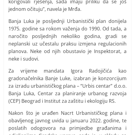
korigovali rješenja, sada imaju priliku da se još
jednom očituju”, navela je Mrđa.
Banja Luka je posljednji Urbanistički plan donijela
1975. godine sa rokom važenja do 1990. Od tada, a
naročito posljednjih nekoliko godina, gradi se
neplanski uz učestalu praksu izmjena regulacionih
planova. Neke od njih obustavio je Inspektorat, a
neke i sudovi.
Za vrijeme mandata Igora Radojičića kao
gradonačelnika Banje Luke, izabran je konzorcijum
za izradu urbanističkog plana – “Urbis centar” d.o.o.
Banja Luka, Centar za planiranje urbanog razvoja
(CEP) Beograd i Institut za zaštitu i ekologiju RS.
Nakon što je urađen Nacrt Urbanističkog plana i
obavljenog javnog uvida u januaru 2022. godine, te
poslatih odogovora na primjedbe građanima i