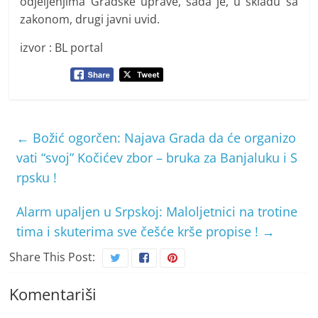
odjeljenjima Gradske uprave, sada je, u skladu sa
zakonom, drugi javni uvid.
izvor : BL portal
←
Božić ogorčen: Najava Grada da će organizo
vati “svoj” Kočićev zbor – bruka za Banjaluku i S
rpsku !
Alarm upaljen u Srpskoj: Maloljetnici na trotine
tima i skuterima sve češće krše propise !
→
Share This Post:
Komentariši