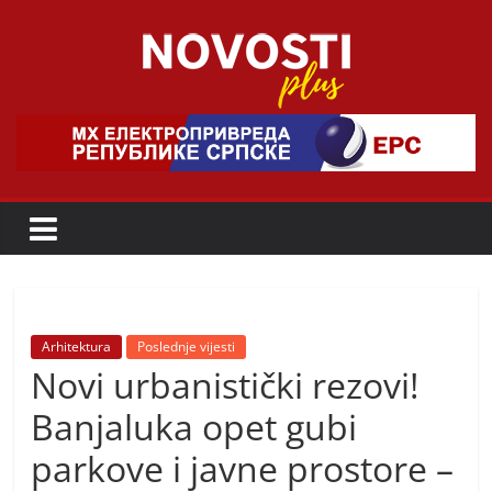
Skip
to
content
Novosti
Plus
P
o
r
t
a
Arhitektura
Poslednje vijesti
Novi urbanistički rezovi!
l
p
Banjaluka opet gubi
o
parkove i javne prostore –
z