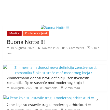
Muzika
Poslednje vijesti
Buona Notte !!!
10 Augusta, 2026
Novosti Plus
0 Comments
0 min
read
Zimmermann donosi novu definiciju ženstvenosti:
romantika čipke susreće moć modernog kroja !
0 Comments
2 min read
10 Augusta, 2026
4
žene koje su ostavile trag u modernoj arhitekturi !!!
0 Comments
5 min read
10 Augusta, 2026