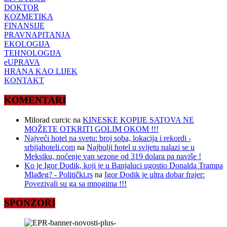
DOKTOR
KOZMETIKA
FINANSIJE
PRAVNAPITANJA
EKOLOGIJA
TEHNOLOGIJA
eUPRAVA
HRANA KAO LIJEK
KONTAKT
KOMENTARI
Milorad curcic
na
KINESKE KOPIJE SATOVA NE
MOŽETE OTKRITI GOLIM OKOM !!!
Najveći hotel na svetu: broj soba, lokacija i rekordi -
srbijahoteli.com
na
Najbolji hotel u svijetu nalazi se u
Meksiku, noćenje van sezone od 319 dolara pa naviše !
Ko je Igor Dodik, koji je u Banjaluci ugostio Donalda Trampa
Mlađeg? - Politički.rs
na
Igor Dodik je ultra dobar frajer:
Povezivali su ga sa mnogima !!!
SPONZORI