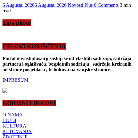
6 Augusta, 2026
6 Augusta, 2026
Novosti Plus
0 Comments
3 min
read
Zipa photo
USLOVI KORIŠĆENJA
Portal novostiplus.org sastoji se od vlastitih sadržaja, sadržaja
partnera i oglašivača, besplatnih sadržaja , sadržaja kreiranih
od strane posjetilaca , te linkova na vanjske stranice.
IMPRESUM
KORISNI LINKOVI
O NAMA
LJUDI
KULTURA
PUTOVANJA
ŽIVOTINJE