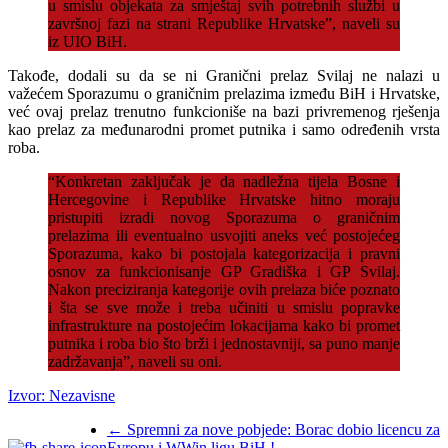
u smislu objekata za smještaj svih potrebnih službi u
završnoj fazi na strani Republike Hrvatske”, naveli su
iz UIO BiH.
Takođe, dodali su da se ni Granični prelaz Svilaj ne nalazi u
važećem Sporazumu o graničnim prelazima između BiH i Hrvatske,
već ovaj prelaz trenutno funkcioniše na bazi privremenog rješenja
kao prelaz za međunarodni promet putnika i samo određenih vrsta
roba.
“Konkretan zaključak je da nadležna tijela Bosne i
Hercegovine i Republike Hrvatske hitno moraju
pristupiti izradi novog Sporazuma o graničnim
prelazima ili eventualno usvojiti aneks već postojećeg
Sporazuma, kako bi postojala kategorizacija i pravni
osnov za funkcionisanje GP Gradiška i GP Svilaj.
Nakon preciziranja kategorije ovih prelaza biće poznato
i šta se sve može i treba učiniti u smislu popravke
infrastrukture na postojećim lokacijama kako bi promet
putnika i roba bio što brži i jednostavniji, sa puno manje
zadržavanja”, naveli su oni.
Izvor: Nezavisne
←
Spremni za nove pobjede: Borac dobio licencu za
Evropu i WWin ligu BiH !