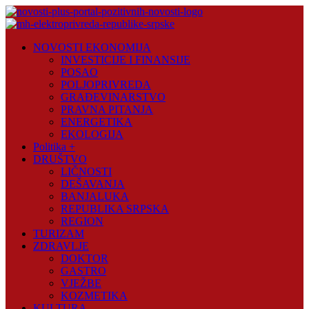
Skip
to
content
Novosti
NOVOSTI EKONOMIJA
Plus
INVESTICIJE I FINANSIJE
POSAO
Portal
POLJOPRIVREDA
pozitivnih
GRAĐEVINARSTVO
vijesti
PRAVNA PITANJA
ENERGETIKA
EKOLOGIJA
Politika +
DRUŠTVO
LIČNOSTI
DEŠAVANJA
BANJALUKA
REPUBLIKA SRPSKA
REGION
TURIZAM
ZDRAVLJE
DOKTOR
GASTRO
VJEŽBE
KOZMETIKA
KULTURA