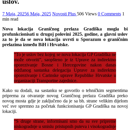
uslov.
7 Maja, 2025
6 Maja, 2025
Novosti Plus
506 Views
0 Comments
1
min read
Nova lokacija Graničnog prelaza Gradiška mogla bi
profunkcionisati u drugoj polovini 2025. godine, a glavni uslov
za to je da se nova lokacija uvrsti u Sporazum o graničnim
prelazima između BiH i Hrvatske.
“To je uslov bez kojeg se nova lokacija GP Gradiška ne
može otvoriti”, saopšteno je iz Uprave za indirektno
oporezivanje Bosne i Hercegovine nakon danas
održanog sastanka delegacija Uprave za indirektno
oporezivanje i Carinske uprave Republike Hrvatske u
organizaciji Transportne zajednice.
Kako su dodali, na sastanku se govorilo o tehničkim segmentima
priprema za otvaranje novog Graničnog prelaza Gradiška preko
novog mosta gdje je zaključeno da je sa bh. strane velikim dijelom
već sve spremno za početak funkcionisanja GP Gradiška na novoj
lokaciji.
“S druge strane, informisani smo da su sve pripreme
niskogradnje u smislu pristupnih puteva i visokogradnje