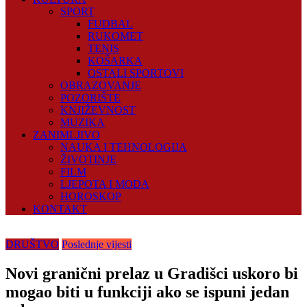
SPORT
FUDBAL
RUKOMET
TENIS
KOŠARKA
OSTALI SPORTOVI
OBRAZOVANJE
POZORIŠTE
KNJIŽEVNOST
MUZIKA
ZANIMLJIVO
NAUKA I TEHNOLOGIJA
ŽIVOTINJE
FILM
LJEPOTA I MODA
HOROSKOP
KONTAKT
DRUŠTVO
Poslednje vijesti
Novi granični prelaz u Gradišci uskoro bi
mogao biti u funkciji ako se ispuni jedan