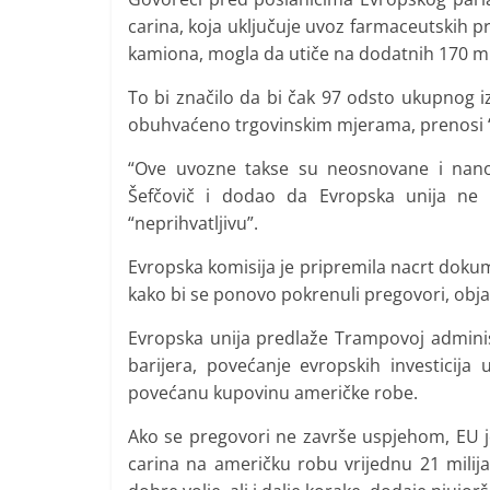
carina, koja uključuje uvoz farmaceutskih p
kamiona, mogla da utiče na dodatnih 170 mil
To bi značilo da bi čak 97 odsto ukupnog i
obuhvaćeno trgovinskim mjerama, prenosi 
“Ove uvozne takse su neosnovane i nanos
Šefčovič i dodao da Evropska unija ne 
“neprihvatljivu”.
Evropska komisija je pripremila nacrt dokume
kako bi se ponovo pokrenuli pregovori, objavi
Evropska unija predlaže Trampovoj administ
barijera, povećanje evropskih investicija
povećanu kupovinu američke robe.
Ako se pregovori ne završe uspjehom, EU je
carina na američku robu vrijednu 21 mili