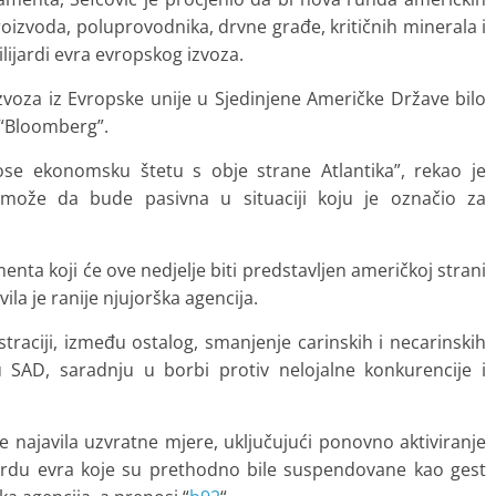
roizvoda, poluprovodnika, drvne građe, kritičnih minerala i
ijardi evra evropskog izvoza.
zvoza iz Evropske unije u Sjedinjene Američke Države bilo
“Bloomberg”.
e ekonomsku štetu s obje strane Atlantika”, rekao je
može da bude pasivna u situaciji koju je označio za
nta koji će ove nedjelje biti predstavljen američkoj strani
la je ranije njujorška agencija.
raciji, između ostalog, smanjenje carinskih i necarinskih
 u SAD, saradnju u borbi protiv nelojalne konkurencije i
 najavila uzvratne mjere, uključujući ponovno aktiviranje
jardu evra koje su prethodno bile suspendovane kao gest