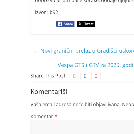
dobre volje, ali i dalje korake, dodaje njujor
izvor : b92
←
Novi granični prelaz u Gradišci uskoro
Vespa GTS i GTV za 2025. godi
Share This Post:
Komentariši
Vaša email adresa neće biti objavljivana.
Neop
Komentar
*