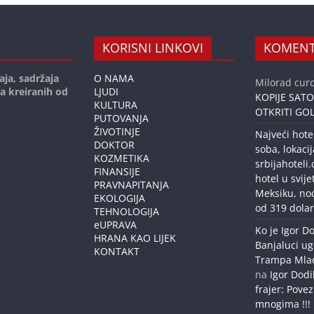
KORISNI LINKOVI
KOMENT
aja, sadržaja
O NAMA
Milorad curc
ja kreiranih od
LJUDI
KOPIJE SAT
KULTURA
OTKRITI GOL
PUTOVANJA
ŽIVOTINJE
Najveći hote
DOKTOR
soba, lokacij
KOZMETIKA
srbijahoteli
FINANSIJE
hotel u svije
PRAVNAPITANJA
Meksiku, no
EKOLOGIJA
od 319 dolar
TEHNOLOGIJA
eUPRAVA
Ko je Igor Do
HRANA KAO LIJEK
Banjaluci ug
KONTAKT
Trampa Mlađe
na
Igor Dodi
frajer: Povez
mnogima !!!