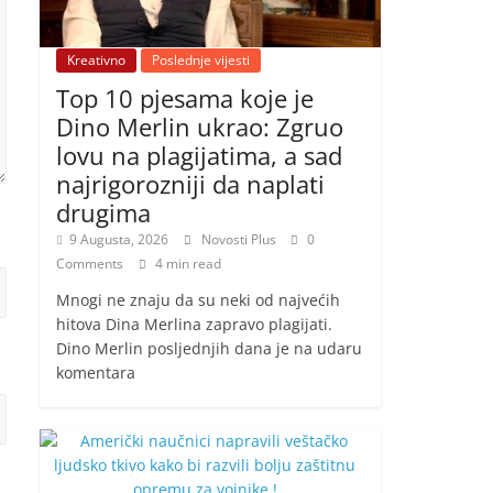
Kreativno
Poslednje vijesti
Top 10 pjesama koje je
Dino Merlin ukrao: Zgruo
lovu na plagijatima, a sad
najrigorozniji da naplati
drugima
9 Augusta, 2026
Novosti Plus
0
Comments
4 min read
Mnogi ne znaju da su neki od najvećih
hitova Dina Merlina zapravo plagijati.
Dino Merlin posljednjih dana je na udaru
komentara