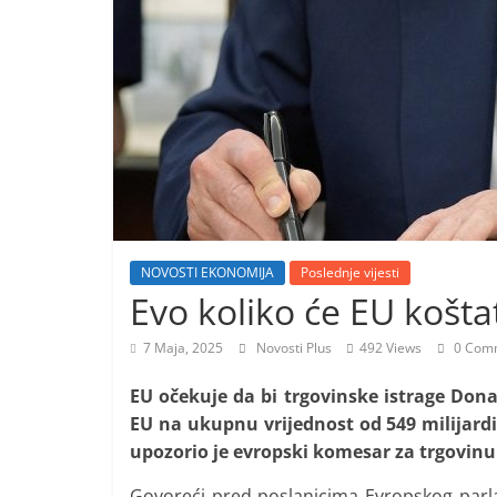
i
t
i
v
n
i
h
v
i
NOVOSTI EKONOMIJA
Poslednje vijesti
j
Evo koliko će EU košta
e
7 Maja, 2025
Novosti Plus
492 Views
0 Com
s
t
EU očekuje da bi trgovinske istrage Don
i
EU na ukupnu vrijednost od 549 milijardi 
upozorio je evropski komesar za trgovinu
Govoreći pred poslanicima Evropskog parla