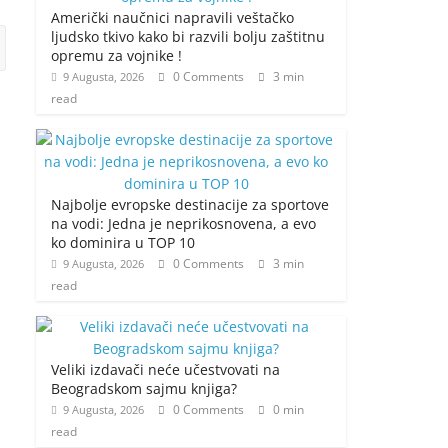
Američki naučnici napravili veštačko
ljudsko tkivo kako bi razvili bolju zaštitnu
opremu za vojnike !
0 Comments
3 min
9 Augusta, 2026
read
Najbolje evropske destinacije za sportove
na vodi: Jedna je neprikosnovena, a evo
ko dominira u TOP 10
0 Comments
3 min
9 Augusta, 2026
read
Veliki izdavači neće učestvovati na
Beogradskom sajmu knjiga?
0 Comments
0 min
9 Augusta, 2026
read