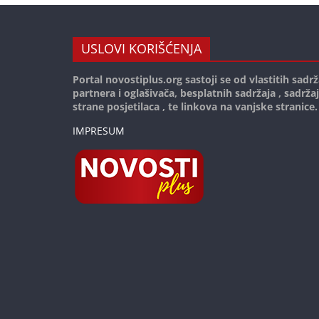
USLOVI KORIŠĆENJA
Portal novostiplus.org sastoji se od vlastitih sadrž
partnera i oglašivača, besplatnih sadržaja , sadrža
strane posjetilaca , te linkova na vanjske stranice.
IMPRESUM