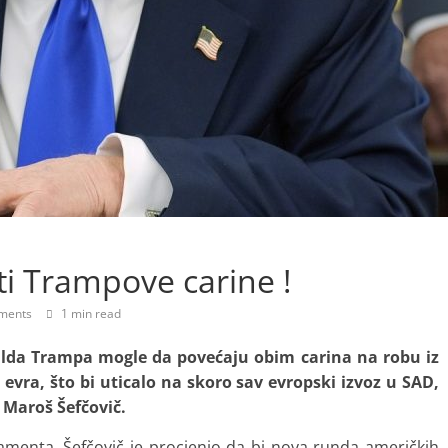
ti Trampove carine !
ments
1 min read
alda Trampa mogle da povećaju obim carina na robu iz
evra, što bi uticalo na skoro sav evropski izvoz u SAD,
 Maroš Šefčovič.
menta, Šefčovič je procjenio da bi nova runda američkih