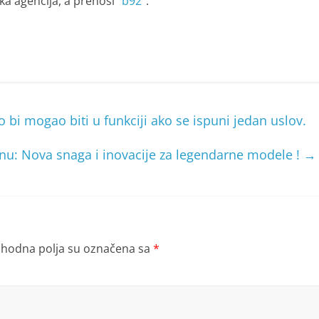
ška agencija, a prenosi “
b92
“.
 bi mogao biti u funkciji ako se ispuni jedan uslov.
nu: Nova snaga i inovacije za legendarne modele !
→
hodna polja su označena sa
*