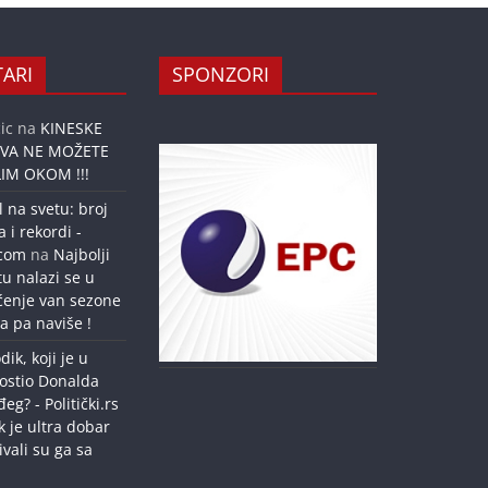
ARI
SPONZORI
ic
na
KINESKE
OVA NE MOŽETE
IM OKOM !!!
l na svetu: broj
a i rekordi -
.com
na
Najbolji
tu nalazi se u
ćenje van sezone
a pa naviše !
dik, koji je u
ostio Donalda
g? - Politički.rs
k je ultra dobar
ivali su ga sa