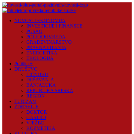
Skip
to
content
Novosti
NOVOSTI EKONOMIJA
Plus
INVESTICIJE I FINANSIJE
POSAO
Portal
POLJOPRIVREDA
pozitivnih
GRAĐEVINARSTVO
vijesti
PRAVNA PITANJA
ENERGETIKA
EKOLOGIJA
Politika +
DRUŠTVO
LIČNOSTI
DEŠAVANJA
BANJALUKA
REPUBLIKA SRPSKA
REGION
TURIZAM
ZDRAVLJE
DOKTOR
GASTRO
VJEŽBE
KOZMETIKA
KULTURA