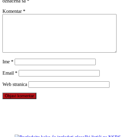
označena sa
*
Komentar
*
Ime
*
Email
*
Web stranica