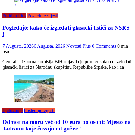
Politika Plus
Poslednje vijesti
Pogledajte kako će izgledati glasački listići za NSRS
!
7 Augusta, 2026
6 Augusta, 2026
Novosti Plus
0 Comments
0 min
read
Centralna izborna komisija BiH objavila je primjer kako će izgledati
glasački listići za Narodnu skupštinu Republike Srpske, kao i za
Ljetovanje
Poslednje vijesti
Odmor na moru već od 10 eura po osobi: Mjesto na
Jadranu koje čuvaju od gužve !