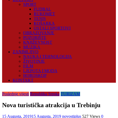
SPORT
FUDBAL
RUKOMET
TENIS
KOŠARKA
OSTALI SPORTOVI
OBRAZOVANJE
POZORIŠTE
KNJIŽEVNOST
MUZIKA
ZANIMLJIVO
NAUKA I TEHNOLOGIJA
ŽIVOTINJE
FILM
LJEPOTA I MODA
HOROSKOP
KONTAKT
Poslednje vijesti
Republika Srpska
TURIZAM
Nova turistička atrakcija u Trebinju
15 Augusta, 2019
15 Augusta, 2019
novostiplus
527 Views
0