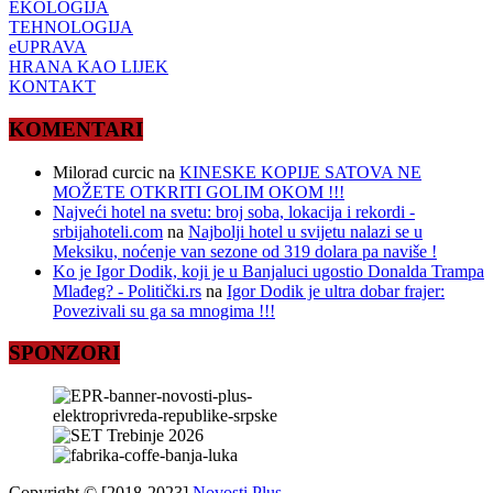
EKOLOGIJA
TEHNOLOGIJA
eUPRAVA
HRANA KAO LIJEK
KONTAKT
KOMENTARI
Milorad curcic
na
KINESKE KOPIJE SATOVA NE
MOŽETE OTKRITI GOLIM OKOM !!!
Najveći hotel na svetu: broj soba, lokacija i rekordi -
srbijahoteli.com
na
Najbolji hotel u svijetu nalazi se u
Meksiku, noćenje van sezone od 319 dolara pa naviše !
Ko je Igor Dodik, koji je u Banjaluci ugostio Donalda Trampa
Mlađeg? - Politički.rs
na
Igor Dodik je ultra dobar frajer:
Povezivali su ga sa mnogima !!!
SPONZORI
Copyright © [2018-2023]
Novosti Plus
.