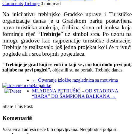
Comments
Trebinje
0 min read
Na inicijativu trebinjske Gradske uprave i Turističke
organizacije danas je u Gradskom parku postavljena
nova turistička atrakcija, ćirilična slova od inoksa koja
formiraju riječ “
Trebinje
” uz simbol srca. Po uzoru na
mnoge gradove kao najpoznatije turističke destinacije,
Trebinje je realizovalo još jedna projekat koji će privući
poglede ali i srca brojnih posjetilaca.
“Trebinje je grad koji se voli i u koji se , oni koji dođu prvi put,
zaljube na prvi pogled”,
objasnili su na portalu Trebinje danas
.
←
Otvaranje izložbe razglednica sa motivima
Banjaluke
MLADENA PETRUŠIĆ – OD STADIONA
“BARA” DO ŠAMPIONA BALKANA
→
Share This Post:
Komentariši
Vaša email adresa neće biti objavljivana.
Neophodna polja su