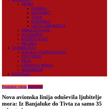
SPORT
FUDBAL
RUKOMET
TENIS
KOŠARKA
OSTALI SPORTOVI
OBRAZOVANJE
POZORIŠTE
KNJIŽEVNOST
MUZIKA
ZANIMLJIVO
NAUKA I TEHNOLOGIJA
ŽIVOTINJE
FILM
LJEPOTA I MODA
HOROSKOP
KONTAKT
Poslednje vijesti
Saobraćaj
Nova avionska linija oduševila ljubitelje
mora: Iz Banjaluke do Tivta za samo 35