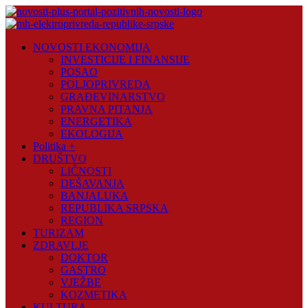
Skip
to
content
Novosti
NOVOSTI EKONOMIJA
Plus
INVESTICIJE I FINANSIJE
POSAO
Portal
POLJOPRIVREDA
pozitivnih
GRAĐEVINARSTVO
vijesti
PRAVNA PITANJA
ENERGETIKA
EKOLOGIJA
Politika +
DRUŠTVO
LIČNOSTI
DEŠAVANJA
BANJALUKA
REPUBLIKA SRPSKA
REGION
TURIZAM
ZDRAVLJE
DOKTOR
GASTRO
VJEŽBE
KOZMETIKA
KULTURA