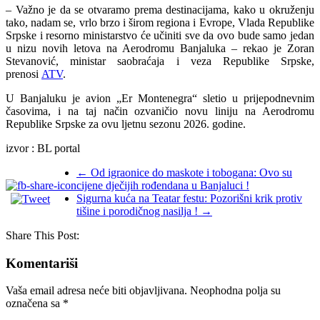
– Važno je da se otvaramo prema destinacijama, kako u okruženju
tako, nadam se, vrlo brzo i širom regiona i Evrope, Vlada Republike
Srpske i resorno ministarstvo će učiniti sve da ovo bude samo jedan
u nizu novih letova na Aerodromu Banjaluka – rekao je Zoran
Stevanović, ministar saobraćaja i veza Republike Srpske,
prenosi
ATV
.
U Banjaluku je avion „Er Montenegra“ sletio u prijepodnevnim
časovima, i na taj način ozvaničio novu liniju na Aerodromu
Republike Srpske za ovu ljetnu sezonu 2026. godine.
izvor : BL portal
←
Od igraonice do maskote i tobogana: Ovo su
cijene dječijih rođendana u Banjaluci !
Sigurna kuća na Teatar festu: Pozorišni krik protiv
tišine i porodičnog nasilja !
→
Share This Post:
Komentariši
Vaša email adresa neće biti objavljivana.
Neophodna polja su
označena sa
*