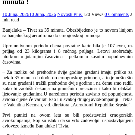
minuta !
10 Juna, 2026
10 Juna, 2026
Novosti Plus
120 Views
0 Comments
2
min read
Banjaluka – Tivat za 35 minuta. Obezbijeđeno je to novom linijom
sa banjalučkog aerodroma do crnogorskog primorja.
Upromotivnom periodu cijena povratne karte bila je 107 evra, uz
prtljag od 23 kilograma i 8 ručnog prtljaga. Letovi saobraćaju
utorkom u jutarnjim časovima i petkom u kasnim popodnevnim
časovima.
– Za razliku od prethodne dvije godine građani imaju priliku za
nekih 35 minuta da dođu do crnogorskog primorja, a to je nešto što
su nam građani i tražili prethodne dvije godine i na čemu smo radili
kako bi zaobišli čekanja na graničnim prelazima i kako bi olakšali
ljetovanje građanima.U narednom periodu zavisno od popunjenosti
aviona cijene će varirati kao i u svakoj drugoj aviokompaniji – rekla
je Valentina Kecman, v.d. direktora „Aerodromi Republike Srpske“.
Prvi putnici na ovom letu su bili predstavnici crnogorskih
aviokompanija, koji su istakli da su vrlo zadovoljni uspostavljanjem
avioveze između Banjaluke i Tivta.