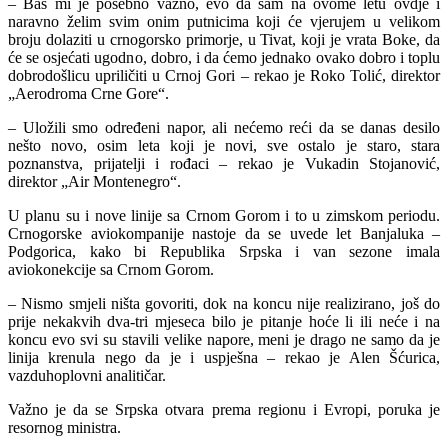
– Baš mi je posebno važno, evo da sam na ovome letu ovdje i
naravno želim svim onim putnicima koji će vjerujem u velikom
broju dolaziti u crnogorsko primorje, u Tivat, koji je vrata Boke, da
će se osjećati ugodno, dobro, i da ćemo jednako ovako dobro i toplu
dobrodošlicu upriličiti u Crnoj Gori – rekao je Roko Tolić, direktor
„Aerodroma Crne Gore“.
– Uložili smo određeni napor, ali nećemo reći da se danas desilo
nešto novo, osim leta koji je novi, sve ostalo je staro, stara
poznanstva, prijatelji i rođaci – rekao je Vukadin Stojanović,
direktor „Air Montenegro“.
U planu su i nove linije sa Crnom Gorom i to u zimskom periodu.
Crnogorske aviokompanije nastoje da se uvede let Banjaluka –
Podgorica, kako bi Republika Srpska i van sezone imala
aviokonekcije sa Crnom Gorom.
– Nismo smjeli ništa govoriti, dok na koncu nije realizirano, još do
prije nekakvih dva-tri mjeseca bilo je pitanje hoće li ili neće i na
koncu evo svi su stavili velike napore, meni je drago ne samo da je
linija krenula nego da je i uspješna – rekao je Alen Šćurica,
vazduhoplovni analitičar.
Važno je da se Srpska otvara prema regionu i Evropi, poruka je
resornog ministra.