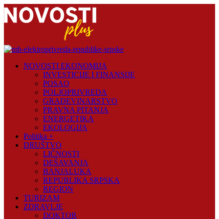
Skip
to
content
Novosti
NOVOSTI EKONOMIJA
Plus
INVESTICIJE I FINANSIJE
POSAO
Portal
POLJOPRIVREDA
pozitivnih
GRAĐEVINARSTVO
vijesti
PRAVNA PITANJA
ENERGETIKA
EKOLOGIJA
Politika +
DRUŠTVO
LIČNOSTI
DEŠAVANJA
BANJALUKA
REPUBLIKA SRPSKA
REGION
TURIZAM
ZDRAVLJE
DOKTOR