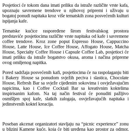
Posjetioci će tokom dana imati priliku da istraže različite vrste kafa,
upoznaju savremene trendove u njihovoj pripremi i uživaju u
bogatoj ponudi napitaka kroz više tematskih zona posvećenih kulturi
ispijanja kafe.
Tematske kućice raspoređene širom festivalskog prostora
predstaviće posjetiocima različite vrste napitaka od kafe i savremene
coffee trendove. Kroz zone poput Espresso House, Cappuccino
House, Latte House, Ice Coffee House, Affogato House, Matcha
House, Specialty Coffee House i Capsule Coffee Lab, posjetioci će
imati priliku da istraže bogatstvo okusa, aroma i načina pripreme
ovog omiljenog napitka.
Pored sadržaja posvećenih kafi, posjetiocima će na raspolaganju biti
i Bakery House sa ponudom svježih peciva i slastica, Chocolate
House, Refresh Bar sa svježe cijeđenim sokovima i osvježavajućim
napicima, kao i Coffee Cocktail Bar sa kreativnim koktelima
inspirisanim kafom. Na taj način festival će ponuditi pažljivo
osmišljen spoj kafe, slatkih zalogaja, osvježavajućih napitaka i
jedinstvenih koktel kreacija.
Poseban akcenat organizatori stavljaju na “picnic experience” zonu
u blizini Kamene kuće, koja će biti uređena kao prostor za odmor,