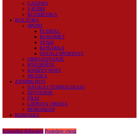
GASTRO
VJEŽBE
KOZMETIKA
KULTURA
SPORT
FUDBAL
RUKOMET
TENIS
KOŠARKA
OSTALI SPORTOVI
OBRAZOVANJE
POZORIŠTE
KNJIŽEVNOST
MUZIKA
ZANIMLJIVO
NAUKA I TEHNOLOGIJA
ŽIVOTINJE
FILM
LJEPOTA I MODA
HOROSKOP
KONTAKT
Koncertna dešavanja
Poslednje vijesti