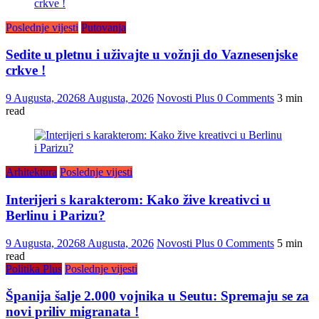
Poslednje vijesti
Putovanja
Sedite u pletnu i uživajte u vožnji do Vaznesenjske
crkve !
9 Augusta, 2026
8 Augusta, 2026
Novosti Plus
0 Comments
3 min
read
Arhitektura
Poslednje vijesti
Interijeri s karakterom: Kako žive kreativci u
Berlinu i Parizu?
9 Augusta, 2026
8 Augusta, 2026
Novosti Plus
0 Comments
5 min
read
Politika Plus
Poslednje vijesti
Španija šalje 2.000 vojnika u Seutu: Spremaju se za
novi priliv migranata !