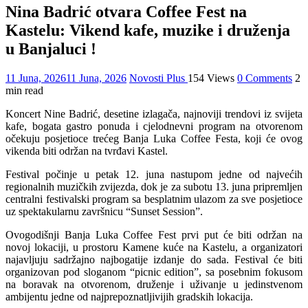
Nina Badrić otvara Coffee Fest na
Kastelu: Vikend kafe, muzike i druženja
u Banjaluci !
11 Juna, 2026
11 Juna, 2026
Novosti Plus
154 Views
0 Comments
2
min read
Koncert Nine Badrić, desetine izlagača, najnoviji trendovi iz svijeta
kafe, bogata gastro ponuda i cjelodnevni program na otvorenom
očekuju posjetioce trećeg Banja Luka Coffee Festa, koji će ovog
vikenda biti održan na tvrđavi Kastel.
Festival počinje u petak 12. juna nastupom jedne od najvećih
regionalnih muzičkih zvijezda, dok je za subotu 13. juna pripremljen
centralni festivalski program sa besplatnim ulazom za sve posjetioce
uz spektakularnu završnicu “Sunset Session”.
Ovogodišnji Banja Luka Coffee Fest prvi put će biti održan na
novoj lokaciji, u prostoru Kamene kuće na Kastelu, a organizatori
najavljuju sadržajno najbogatije izdanje do sada. Festival će biti
organizovan pod sloganom “picnic edition”, sa posebnim fokusom
na boravak na otvorenom, druženje i uživanje u jedinstvenom
ambijentu jedne od najprepoznatljivijih gradskih lokacija.