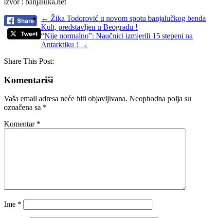
izvor : banjaluka.net
←
Žika Todorović u novom spotu banjalučkog benda
Kult, predstavljen u Beogradu !
“Nije normalno”: Naučnici izmjerili 15 stepeni na
Antarktiku !
→
Share This Post:
Komentariši
Vaša email adresa neće biti objavljivana.
Neophodna polja su
označena sa
*
Komentar
*
Ime
*