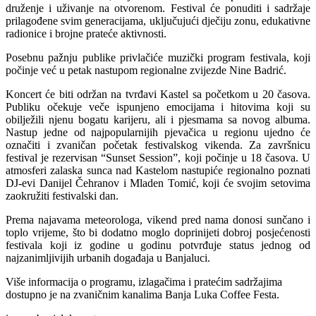
druženje i uživanje na otvorenom. Festival će ponuditi i sadržaje
prilagođene svim generacijama, uključujući dječiju zonu, edukativne
radionice i brojne prateće aktivnosti.
Posebnu pažnju publike privlačiće muzički program festivala, koji
počinje već u petak nastupom regionalne zvijezde Nine Badrić.
Koncert će biti održan na tvrđavi Kastel sa početkom u 20 časova.
Publiku očekuje veče ispunjeno emocijama i hitovima koji su
obilježili njenu bogatu karijeru, ali i pjesmama sa novog albuma.
Nastup jedne od najpopularnijih pjevačica u regionu ujedno će
označiti i zvaničan početak festivalskog vikenda. Za završnicu
festival je rezervisan “Sunset Session”, koji počinje u 18 časova. U
atmosferi zalaska sunca nad Kastelom nastupiće regionalno poznati
DJ-evi Danijel Čehranov i Mladen Tomić, koji će svojim setovima
zaokružiti festivalski dan.
Prema najavama meteorologa, vikend pred nama donosi sunčano i
toplo vrijeme, što bi dodatno moglo doprinijeti dobroj posjećenosti
festivala koji iz godine u godinu potvrđuje status jednog od
najzanimljivijih urbanih događaja u Banjaluci.
Više informacija o programu, izlagačima i pratećim sadržajima
dostupno je na zvaničnim kanalima Banja Luka Coffee Festa.