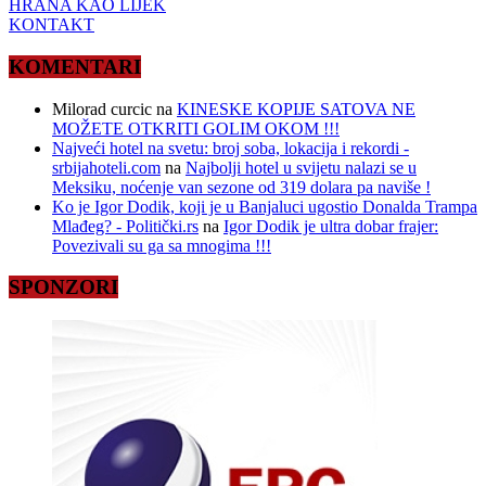
HRANA KAO LIJEK
KONTAKT
KOMENTARI
Milorad curcic
na
KINESKE KOPIJE SATOVA NE
MOŽETE OTKRITI GOLIM OKOM !!!
Najveći hotel na svetu: broj soba, lokacija i rekordi -
srbijahoteli.com
na
Najbolji hotel u svijetu nalazi se u
Meksiku, noćenje van sezone od 319 dolara pa naviše !
Ko je Igor Dodik, koji je u Banjaluci ugostio Donalda Trampa
Mlađeg? - Politički.rs
na
Igor Dodik je ultra dobar frajer:
Povezivali su ga sa mnogima !!!
SPONZORI