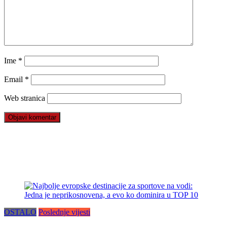
Ime
*
Email
*
Web stranica
OSTALO
Poslednje vijesti