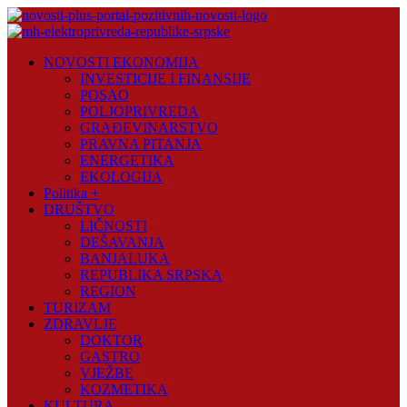
Skip
to
content
Novosti
NOVOSTI EKONOMIJA
Plus
INVESTICIJE I FINANSIJE
POSAO
Portal
POLJOPRIVREDA
pozitivnih
GRAĐEVINARSTVO
vijesti
PRAVNA PITANJA
ENERGETIKA
EKOLOGIJA
Politika +
DRUŠTVO
LIČNOSTI
DEŠAVANJA
BANJALUKA
REPUBLIKA SRPSKA
REGION
TURIZAM
ZDRAVLJE
DOKTOR
GASTRO
VJEŽBE
KOZMETIKA
KULTURA