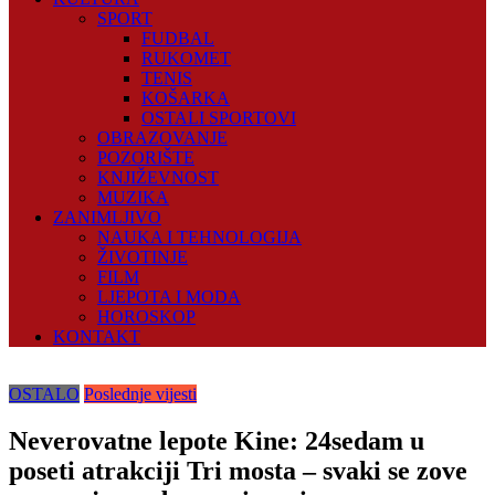
SPORT
FUDBAL
RUKOMET
TENIS
KOŠARKA
OSTALI SPORTOVI
OBRAZOVANJE
POZORIŠTE
KNJIŽEVNOST
MUZIKA
ZANIMLJIVO
NAUKA I TEHNOLOGIJA
ŽIVOTINJE
FILM
LJEPOTA I MODA
HOROSKOP
KONTAKT
OSTALO
Poslednje vijesti
Neverovatne lepote Kine: 24sedam u
poseti atrakciji Tri mosta – svaki se zove