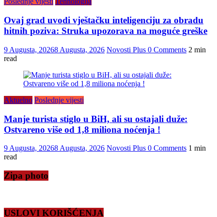
Poslednje vijesti
Tehnologija
Ovaj grad uvodi vještačku inteligenciju za obradu
hitnih poziva: Struka upozorava na moguće greške
9 Augusta, 2026
8 Augusta, 2026
Novosti Plus
0 Comments
2 min
read
Aktuelno
Poslednje vijesti
Manje turista stiglo u BiH, ali su ostajali duže:
Ostvareno više od 1,8 miliona noćenja !
9 Augusta, 2026
8 Augusta, 2026
Novosti Plus
0 Comments
1 min
read
Zipa photo
USLOVI KORIŠĆENJA