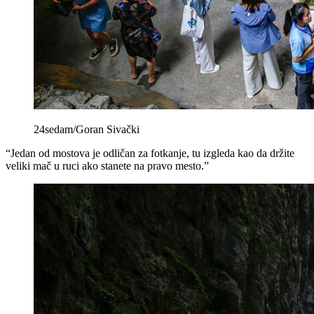
24sedam/Goran Sivački
“Jedan od mostova je odličan za fotkanje, tu izgleda kao da držite
veliki mač u ruci ako stanete na pravo mesto.”