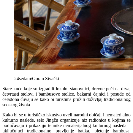
24sedam/Goran Sivački
Stare kuće koje su izgradili lokalni stanovnici, drevne peći na drva,
četvrtasti stolovi i bambusove stolice, bakarni čajnici i posude od
celadona čuvaju se kako bi turistima pružili doživljaj tradicionalnog
seoskog života.
Kako bi se u turističko iskustvo uveli narodni običaji i nematerijalno
kulturno nasleđe, selo Jingžu organizuje niz radionica u kojima se
podučavaju i prikazuju tehnike nematerijalnog kulturnog nasleđa –
uključujući tradicionalno pravljenje batika, pletenje bambusa,