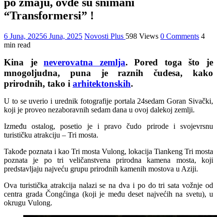
po zmaju, ovde su snimani
“Transformersi” !
6 Juna, 2025
6 Juna, 2025
Novosti Plus
598 Views
0 Comments
4
min read
Kina je
neverovatna zemlja
. Pored toga što je
mnogoljudna, puna je raznih čudesa, kako
prirodnih, tako i
arhitektonskih
.
U to se uverio i urednik fotografije portala 24sedam Goran Sivački,
koji je proveo nezaboravnih sedam dana u ovoj dalekoj zemlji.
Između ostalog, posetio je i pravo čudo prirode i svojevrsnu
turističku atrakciju – Tri mosta.
Takođe poznata i kao Tri mosta Vulong, lokacija Tiankeng Tri mosta
poznata je po tri veličanstvena prirodna kamena mosta, koji
predstavljaju najveću grupu prirodnih kamenih mostova u Aziji.
Ova turistička atrakcija nalazi se na dva i po do tri sata vožnje od
centra grada Čongćinga (koji je među deset najvećih na svetu), u
okrugu Vulong.