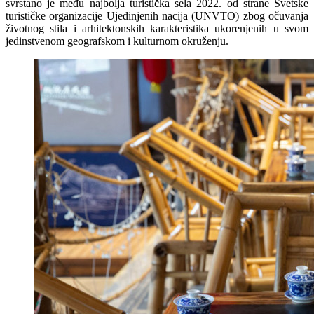
svrstano je među najbolja turistička sela 2022. od strane Svetske
turističke organizacije Ujedinjenih nacija (UNVTO) zbog očuvanja
životnog stila i arhitektonskih karakteristika ukorenjenih u svom
jedinstvenom geografskom i kulturnom okruženju.