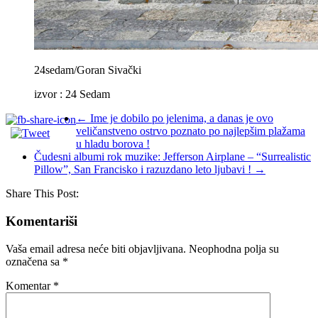
24sedam/Goran Sivački
izvor : 24 Sedam
←
Ime je dobilo po jelenima, a danas je ovo
veličanstveno ostrvo poznato po najlepšim plažama
u hladu borova !
Čudesni albumi rok muzike: Jefferson Airplane – “Surrealistic
Pillow”, San Francisko i razuzdano leto ljubavi !
→
Share This Post:
Komentariši
Vaša email adresa neće biti objavljivana.
Neophodna polja su
označena sa
*
Komentar
*