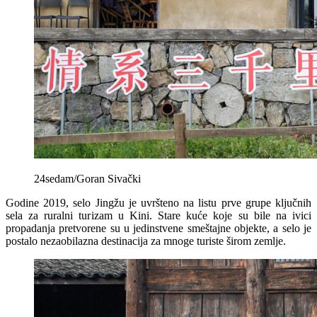
24sedam/Goran Sivački
Godine 2019, selo Jingžu je uvršteno na listu prve grupe ključnih
sela za ruralni turizam u Kini. Stare kuće koje su bile na ivici
propadanja pretvorene su u jedinstvene smeštajne objekte, a selo je
postalo nezaobilazna destinacija za mnoge turiste širom zemlje.