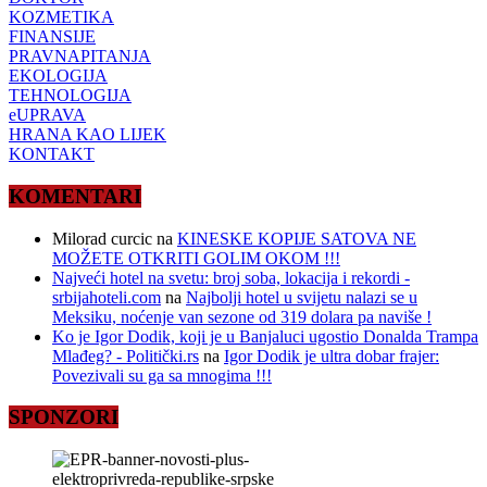
KOZMETIKA
FINANSIJE
PRAVNAPITANJA
EKOLOGIJA
TEHNOLOGIJA
eUPRAVA
HRANA KAO LIJEK
KONTAKT
KOMENTARI
Milorad curcic
na
KINESKE KOPIJE SATOVA NE
MOŽETE OTKRITI GOLIM OKOM !!!
Najveći hotel na svetu: broj soba, lokacija i rekordi -
srbijahoteli.com
na
Najbolji hotel u svijetu nalazi se u
Meksiku, noćenje van sezone od 319 dolara pa naviše !
Ko je Igor Dodik, koji je u Banjaluci ugostio Donalda Trampa
Mlađeg? - Politički.rs
na
Igor Dodik je ultra dobar frajer:
Povezivali su ga sa mnogima !!!
SPONZORI