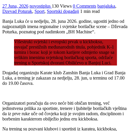
27 Juna, 2026
novostiplus
130 Views
0 Comments
banjaluka
,
Dzevad Poturak
,
Sport
,
Sportski događaji
1 min read
Banja Luka će u nedjelju, 28. juna 2026. godine, ugostiti jedno od
najpoznatijih imena regionalne i svjetske borilačke scene – Dževada
Poturka, poznatog pod nadimkom „BH Machine“.
Višestruki svjetski i evropski prvak u kickboksu,
osvajač prestižnih međunarodnih titula, pobjednik K-1
turnira i borac koji je tokom karijere odmjerio snage sa
velikim imenima svjetskog borilačkog sporta, održaće
trening u Sportskoj dvorani Obilićevo u Banjoj Luci.
Događaj organizuju Karate klub Zanshin Banja Luka i Grad Banja
Luka, a trening je zakazan za nedjelju, 28. jun, u terminu od 17.00
do 19.00 časova.
Organizatori poručuju da ovo neće biti običan trening, već
jedinstvena prilika za sportiste, trenere i ljubitelje borilačkih vještina
da iz prve ruke uče od čovjeka koji je svojim radom, disciplinom i
borbenim karakterom obilježio jednu eru kickboksa.
Na trening su pozvani klubovi i sportisti iz karatea, kickboksa,