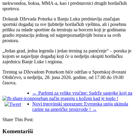
taekwondoa, boksa, MMA-a, kao i predstavnici drugih borilačkih
sportova.
Dolazak Dževada Poturka u Banju Luku predstavlja značajan
sportski događaj za sve ljubitelje borilačkih vještina, ali i posebnu
priliku za mlade sportiste da treniraju sa borcem koji je godinama
gradio reputaciju jednog od najprepoznatljivijih boraca sa ovih
prostora.
„Jedan grad, jedna legenda i jedan trening za pamćenje“ – poruka je
kojom se najavljuje događaj koji će u nedjelju okupiti borilačku
zajednicu Banje Luke i regiona.
Trening sa Dževadom Poturkom biće održan u Sportskoj dvorani
Obilićevo, u nedjelju, 28. juna 2026. godine, od 17.00 do 19.00
časova.
←
Parfemi za velike vrućine: Sadrže sastojke koji na
poseban način reaguju s kožom kad je toplo !
Novi trgovinski sporazum: Evropska unija ukinula
carine na američke proizvode !
→
Share This Post:
Komentariši