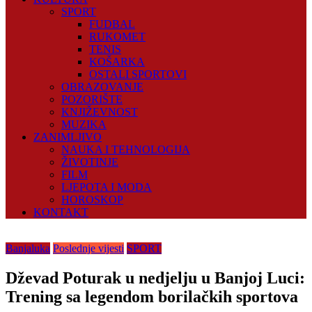
SPORT
FUDBAL
RUKOMET
TENIS
KOŠARKA
OSTALI SPORTOVI
OBRAZOVANJE
POZORIŠTE
KNJIŽEVNOST
MUZIKA
ZANIMLJIVO
NAUKA I TEHNOLOGIJA
ŽIVOTINJE
FILM
LJEPOTA I MODA
HOROSKOP
KONTAKT
Banjaluka
Poslednje vijesti
SPORT
Dževad Poturak u nedjelju u Banjoj Luci:
Trening sa legendom borilačkih sportova