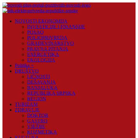
Skip
to
content
Novosti
NOVOSTI EKONOMIJA
Plus
INVESTICIJE I FINANSIJE
POSAO
Portal
POLJOPRIVREDA
pozitivnih
GRAĐEVINARSTVO
vijesti
PRAVNA PITANJA
ENERGETIKA
EKOLOGIJA
Politika +
DRUŠTVO
LIČNOSTI
DEŠAVANJA
BANJALUKA
REPUBLIKA SRPSKA
REGION
TURIZAM
ZDRAVLJE
DOKTOR
GASTRO
VJEŽBE
KOZMETIKA
KULTURA