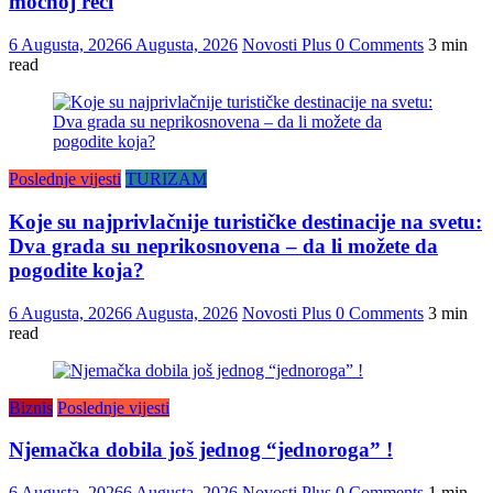
moćnoj reci
6 Augusta, 2026
6 Augusta, 2026
Novosti Plus
0 Comments
3 min
read
Poslednje vijesti
TURIZAM
Koje su najprivlačnije turističke destinacije na svetu:
Dva grada su neprikosnovena – da li možete da
pogodite koja?
6 Augusta, 2026
6 Augusta, 2026
Novosti Plus
0 Comments
3 min
read
Biznis
Poslednje vijesti
Njemačka dobila još jednog “jednoroga” !
6 Augusta, 2026
6 Augusta, 2026
Novosti Plus
0 Comments
1 min