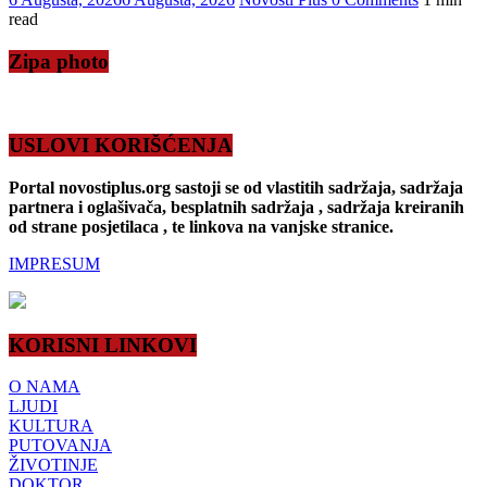
read
Zipa photo
USLOVI KORIŠĆENJA
Portal novostiplus.org sastoji se od vlastitih sadržaja, sadržaja
partnera i oglašivača, besplatnih sadržaja , sadržaja kreiranih
od strane posjetilaca , te linkova na vanjske stranice.
IMPRESUM
KORISNI LINKOVI
O NAMA
LJUDI
KULTURA
PUTOVANJA
ŽIVOTINJE
DOKTOR