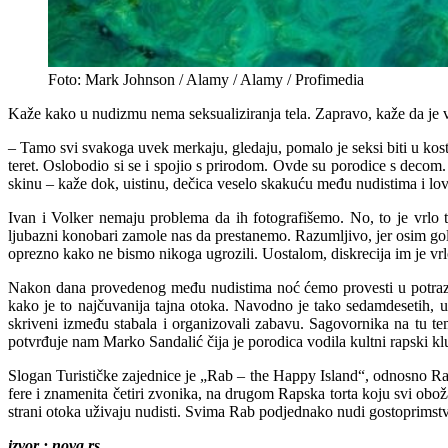
Foto: Mark Johnson / Alamy / Alamy / Profimedia
Kaže kako u nudizmu nema seksualiziranja tela. Zapravo, kaže da je vi
– Tamo svi svakoga uvek merkaju, gledaju, pomalo je seksi biti u kost
teret. Oslobodio si se i spojio s prirodom. Ovde su porodice s decom.
skinu – kaže dok, uistinu, dečica veselo skakuću među nudistima i lov
Ivan i Volker nemaju problema da ih fotografišemo. No, to je vrlo 
ljubazni konobari zamole nas da prestanemo. Razumljivo, jer osim golih
oprezno kako ne bismo nikoga ugrozili. Uostalom, diskrecija im je vr
Nakon dana provedenog među nudistima noć ćemo provesti u potrazi 
kako je to najčuvanija tajna otoka. Navodno je tako sedamdesetih, u
skriveni između stabala i organizovali zabavu. Sagovornika na tu tem
potvrđuje nam Marko Sandalić čija je porodica vodila kultni rapski klub
Slogan Turističke zajednice je „Rab – the Happy Island“, odnosno Rab
fere i znamenita četiri zvonika, na drugom Rapska torta koju svi obož
strani otoka uživaju nudisti. Svima Rab podjednako nudi gostoprimstv
izvor : nova.rs.