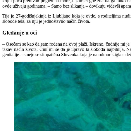
kojih puca predivan pogled na more, u šumici gde zna da ga nitko neć
ovde uživaju godinama. – Samo bez slikanja – dovikuju videvši aparat,
Tija je 27-godišnjakinja iz Ljubljane koja je ovde, s roditeljima n
slobode tela, za nju je jednostavno način života.
Gledanje u oči
– Osećam se kao da sam rođena na ovoj plaži. Iskreno, čudnije mi je
takav način života. Čini mi se da je upravo ta sloboda najbitnija. 
genitalije – smeje se simpatična Slovenka koja je na odmor stigla s d