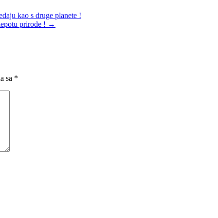
daju kao s druge planete !
 lepotu prirode !
→
na sa
*