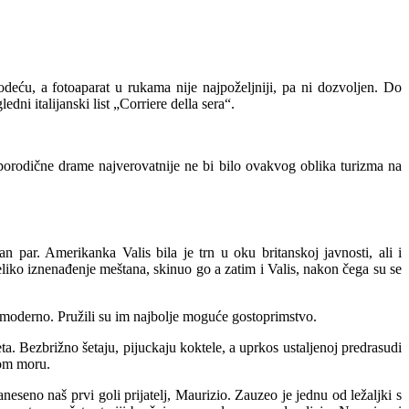
eću, a fotoaparat u rukama nije najpoželjniji, pa ni dozvoljen. Do
ni italijanski list „Corriere della sera“.
e porodične drame najverovatnije ne bi bilo ovakvog oblika turizma na
 par. Amerikanka Valis bila je trn u oku britanskoj javnosti, ali i
liko iznenađenje meštana, skinuo go a zatim i Valis, nakon čega su se
što moderno. Pružili su im najbolje moguće gostoprimstvo.
a. Bezbrižno šetaju, pijuckaju koktele, a uprkos ustaljenoj predrasudi
tom moru.
seno naš prvi goli prijatelj, Maurizio. Zauzeo je jednu od ležaljki s