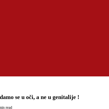
mo se u oči, a ne u genitalije !
min read