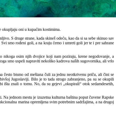
se okupljaju oni u kupaćim kostimima.
ljivo. S druge strane, kada skineš odeću, kao da si sa sebe skinuo sav
vi smo rođeni goli, a na kraju ćemo i umreti goli jer te i pre sahrane
mo nikoga osim njih dvojice koji nam poziraju, krene negodovanje, a
 toga smo uspeli napraviti nekoliko kadrova naših sugovornika, ali vrlo
esto bismo od meštana čuli za jednu neotkrivenu priču, ali čini se
šoj Jugoslaviji. Bilo je to tada strogo zabranjeno, pa su se okupili
bi išta znali o tomu. No, da su gejevi „okupirali“ otok sedamdesetih,
iti. Na jednom mestu je izuzetna kulturna baština poput čuvene Rapske
 funkcionalna marina opremljena svim potrebnim sadržajima, a na drugoj