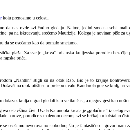
hr
koju prenosimo u celosti.
o da nas ovde svi čudno gledaju. Naime, jedini smo na sebi imali od
e, pa na iskrcavanju srećemo Maurizija. Kolega je novinar, piše za ugled
asku da se osećamo kao da pomalo smetamo.
istička plaža. Za sve je „kriva“ britanska kraljevska porodica bez čij
a rapska priča.
odom „Nahtlin“ stigli su na otok Rab. Bio je to krajnje kontroverzan
Došavši na otok otišli su u prelepu uvalu Kandarola gde se kralj, na ve
r su dolazak kralja u grad gledali kao veliku čast, a njegov gest kao ne
ova ostavština živi. Uvala Karandola krcata je „golaćima“ iz celog svet
mlade parove, porodice s malenom decom, svi se brčkaju u kristalno čis
e se osećamo neverovatno slobodno, što je fantastično – govori nam zane