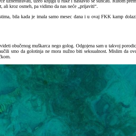
e uznemiravati, uzeo knjigu u ruke i nastavio se sunčati. Rutom prema r
 ali kroz osmeh, pa vidimo da nas neće „prijaviti“.
udistima, bila kada je imala samo mesec dana i u ovaj FKK kamp dolaz
 videti obučenog muškarca nego golog. Odgojena sam u takvoj porodici. 
Naučili smo da golotinja ne mora nužno biti seksualnost. Mislim da o
ečkom.