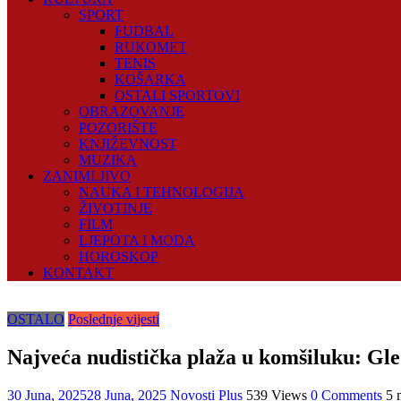
SPORT
FUDBAL
RUKOMET
TENIS
KOŠARKA
OSTALI SPORTOVI
OBRAZOVANJE
POZORIŠTE
KNJIŽEVNOST
MUZIKA
ZANIMLJIVO
NAUKA I TEHNOLOGIJA
ŽIVOTINJE
FILM
LJEPOTA I MODA
HOROSKOP
KONTAKT
OSTALO
Poslednje vijesti
Najveća nudistička plaža u komšiluku: Gleda
30 Juna, 2025
28 Juna, 2025
Novosti Plus
539 Views
0 Comments
5 