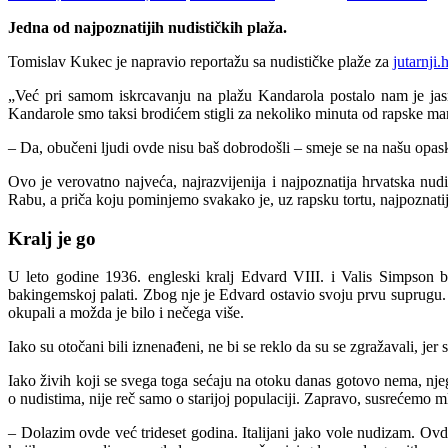
Jedna od najpoznatijih nudističkih plaža.
Tomislav Kukec je napravio reportažu sa nudističke plaže za
jutarnji.
„Već pri samom iskrcavanju na plažu Kandarola postalo nam je jasn
Kandarole smo taksi brodićem stigli za nekoliko minuta od rapske marin
– Da, obučeni ljudi ovde nisu baš dobrodošli – smeje se na našu op
Ovo je verovatno najveća, najrazvijenija i najpoznatija hrvatska nud
Rabu, a priča koju pominjemo svakako je, uz rapsku tortu, najpoznatij
Kralj je go
U leto godine 1936. engleski kralj Edvard VIII. i Valis Simpson br
bakingemskoj palati. Zbog nje je Edvard ostavio svoju prvu suprugu. 
okupali a možda je bilo i nečega više.
Iako su otočani bili iznenađeni, ne bi se reklo da su se zgražavali, je
Iako živih koji se svega toga sećaju na otoku danas gotovo nema, njeg
o nudistima, nije reč samo o starijoj populaciji. Zapravo, susrećemo 
– Dolazim ovde već trideset godina. Italijani jako vole nudizam. Ovd