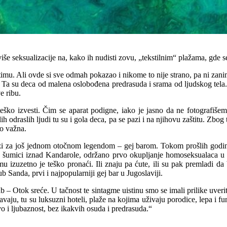
še seksualizacije na, kako ih nudisti zovu, „tekstilnim“ plažama, gde 
imu. Ali ovde si sve odmah pokazao i nikome to nije strano, pa ni zanim
 Ta su deca od malena oslobođena predrasuda i srama od ljudskog tela. S
e ribu.
teško izvesti. Čim se aparat podigne, iako je jasno da ne fotografiše
 odraslih ljudi tu su i gola deca, pa se pazi i na njihovu zaštitu. Zbog
lo važna.
za još jednom otočnom legendom – gej barom. Tokom prošlih godina č
 šumici iznad Kandarole, održano prvo okupljanje homoseksualaca u biv
u izuzetno je teško pronaći. Ili znaju pa ćute, ili su pak premladi da 
 Sanda, prvi i najpopularniji gej bar u Jugoslaviji.
 – Otok sreće. U tačnost te sintagme uistinu smo se imali prilike uver
avaju, tu su luksuzni hoteli, plaže na kojima uživaju porodice, lepa i
o i ljubaznost, bez ikakvih osuda i predrasuda.“