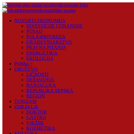
Skip
to
content
Novosti
NOVOSTI EKONOMIJA
Plus
INVESTICIJE I FINANSIJE
POSAO
Portal
POLJOPRIVREDA
pozitivnih
GRAĐEVINARSTVO
vijesti
PRAVNA PITANJA
ENERGETIKA
EKOLOGIJA
Politika +
DRUŠTVO
LIČNOSTI
DEŠAVANJA
BANJALUKA
REPUBLIKA SRPSKA
REGION
TURIZAM
ZDRAVLJE
DOKTOR
GASTRO
VJEŽBE
KOZMETIKA
KULTURA