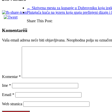
←
Skrivena mesta za kupanje u Dubrovniku koja izgle
Plutajuća kuća na jezeru koja spaja prefinjeni dizajn i
Share This Post:
Komentariši
Vaša email adresa neće biti objavljivana.
Neophodna polja su označe
Komentar
*
Ime
*
Email
*
Web stranica