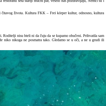
estoranu šeta stariji bračni par, veselo nas pozdravljaju, Nemci su i
i čitavog života. Kultura FKK – Frei körper kultur, odnosno, kultura
Roditelji nisu hteli ni da čuju da se kupamo obučeni. Prihvatila sam
vde niko nikoga ne posmatra tako. Gledamo se u oči, a ne u grudi ili