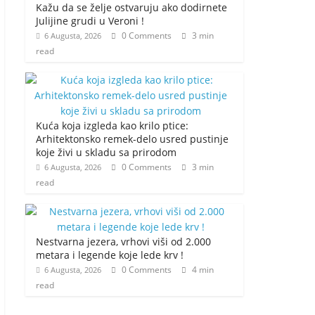
Kažu da se želje ostvaruju ako dodirnete
Julijine grudi u Veroni !
0 Comments
3 min
6 Augusta, 2026
read
Kuća koja izgleda kao krilo ptice:
Arhitektonsko remek-delo usred pustinje
koje živi u skladu sa prirodom
0 Comments
3 min
6 Augusta, 2026
read
Nestvarna jezera, vrhovi viši od 2.000
metara i legende koje lede krv !
0 Comments
4 min
6 Augusta, 2026
read