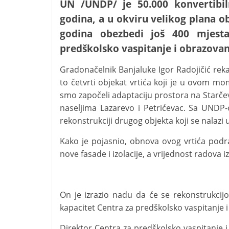
UN /UNDP/ je 50.000 konvertibi
godina, a u okviru velikog plana 
godina obezbedi još 400 mjest
predškolsko vaspitanje i obrazovan
Gradonačelnik Banjaluke Igor Radojičić reka
to četvrti objekat vrtića koji je u ovom mom
smo započeli adaptaciju prostora na Starčevi
naseljima Lazarevo i Petrićevac. Sa UND
rekonstrukciji drugog objekta koji se nalazi 
Kako je pojasnio, obnova ovog vrtića podra
nove fasade i izolacije, a vrijednost radova 
On je izrazio nadu da će se rekonstrukcijo
kapacitet Centra za predškolsko vaspitanje 
Direktor Centra za predškolsko vaspitanje i 