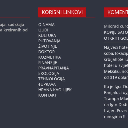
KORISNI LINKOVI
KOMENT
aja, sadržaja
O NAMA
Milorad curc
ja kreiranih od
LJUDI
KOPIJE SAT
KULTURA
OTKRITI GOL
PUTOVANJA
ŽIVOTINJE
Najveći hote
DOKTOR
soba, lokacij
KOZMETIKA
srbijahoteli
FINANSIJE
hotel u svije
PRAVNAPITANJA
Meksiku, no
EKOLOGIJA
od 319 dolar
TEHNOLOGIJA
eUPRAVA
Ko je Igor Do
HRANA KAO LIJEK
Banjaluci ug
KONTAKT
Trampa Mlađe
na
Igor Dodi
frajer: Povez
mnogima !!!