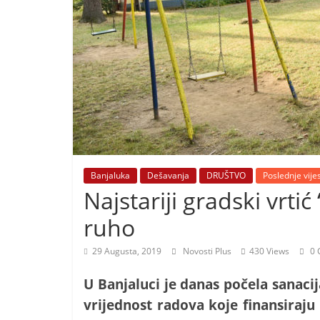
i
t
i
v
n
i
h
v
i
Banjaluka
Dešavanja
DRUŠTVO
Poslednje vijes
j
Najstariji gradski vrti
e
ruho
s
t
29 Augusta, 2019
Novosti Plus
430 Views
0 
i
U Banjaluci je danas počela sanacij
vrijednost radova koje finansiraj