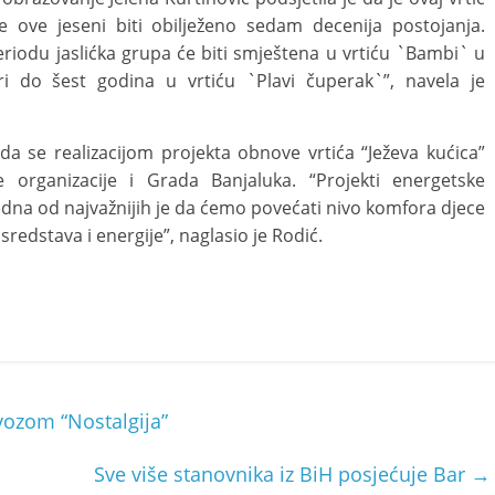
e ove jeseni biti obilježeno sedam decenija postojanja.
eriodu jaslićka grupa će biti smještena u vrtiću `Bambi` u
ri do šest godina u vrtiću `Plavi čuperak`”, navela je
a se realizacijom projekta obnove vrtića “Ježeva kućica”
 organizacije i Grada Banjaluka. “Projekti energetske
jedna od najvažnijih je da ćemo povećati nivo komfora djece
redstava i energije”, naglasio je Rodić.
ozom “Nostalgija”
Sve više stanovnika iz BiH posjećuje Bar
→