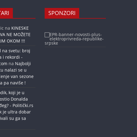
ARI
SPONZORI
ic
na
KINESKE
OVA NE MOŽETE
IM OKOM !!!
l na svetu: broj
a i rekordi -
.com
na
Najbolji
tu nalazi se u
ćenje van sezone
a pa naviše !
dik, koji je u
ostio Donalda
g? - Politički.rs
k je ultra dobar
ivali su ga sa