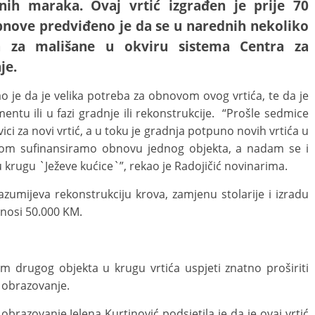
lnih maraka.
Ovaj vrtić izgrađen je prije 70
obnove predviđeno je da se u narednih nekoliko
a za mališane u okviru sistema Centra za
je.
o je da je velika potreba za obnovom ovog vrtića, te da je
entu ili u fazi gradnje ili rekonstrukcije. “Prošle sedmice
ci za novi vrtić, a u toku je gradnja potpuno novih vrtića u
P-om sufinansiramo obnovu jednog objekta, a nadam se i
u krugu `Ježeve kućice`”, rekao je Radojičić novinarima.
zumijeva rekonstrukciju krova, zamjenu stolarije i izradu
iznosi 50.000 KM.
m drugog objekta u krugu vrtića uspjeti znatno proširiti
i obrazovanje.
obrazovanje Jelena Kurtinović podsjetila je da je ovaj vrtić