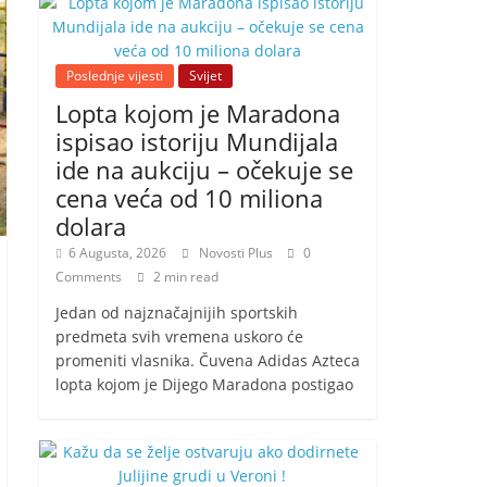
Poslednje vijesti
Svijet
Lopta kojom je Maradona
ispisao istoriju Mundijala
ide na aukciju – očekuje se
cena veća od 10 miliona
dolara
6 Augusta, 2026
Novosti Plus
0
Comments
2 min read
Jedan od najznačajnijih sportskih
predmeta svih vremena uskoro će
promeniti vlasnika. Čuvena Adidas Azteca
lopta kojom je Dijego Maradona postigao