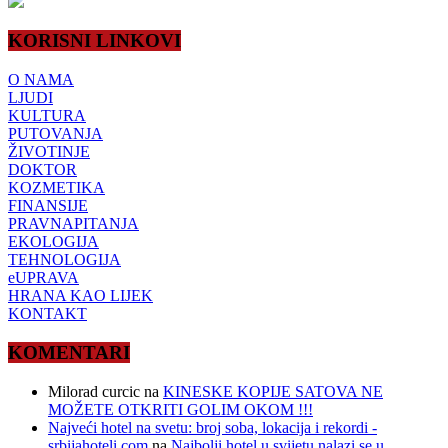
KORISNI LINKOVI
O NAMA
LJUDI
KULTURA
PUTOVANJA
ŽIVOTINJE
DOKTOR
KOZMETIKA
FINANSIJE
PRAVNAPITANJA
EKOLOGIJA
TEHNOLOGIJA
eUPRAVA
HRANA KAO LIJEK
KONTAKT
KOMENTARI
Milorad curcic
na
KINESKE KOPIJE SATOVA NE
MOŽETE OTKRITI GOLIM OKOM !!!
Najveći hotel na svetu: broj soba, lokacija i rekordi -
srbijahoteli.com
na
Najbolji hotel u svijetu nalazi se u