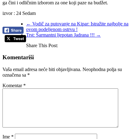
ga čini i odličnim izborom za one koji paze na budžet.
izvor : 24 Sedam
←
Vodič za putovanje na Kipar: Istražite najbolje na
ovom podeljenom ostrvu !
Trst: Šarmantni ljepotan Jadrana !!!
→
Share This Post:
Komentariši
Vaša email adresa neće biti objavljivana.
Neophodna polja su
označena sa
*
Komentar
*
Ime
*