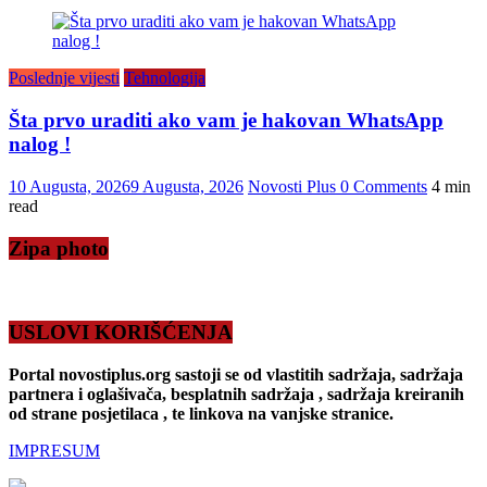
Poslednje vijesti
Tehnologija
Šta prvo uraditi ako vam je hakovan WhatsApp
nalog !
10 Augusta, 2026
9 Augusta, 2026
Novosti Plus
0 Comments
4 min
read
Zipa photo
USLOVI KORIŠĆENJA
Portal novostiplus.org sastoji se od vlastitih sadržaja, sadržaja
partnera i oglašivača, besplatnih sadržaja , sadržaja kreiranih
od strane posjetilaca , te linkova na vanjske stranice.
IMPRESUM