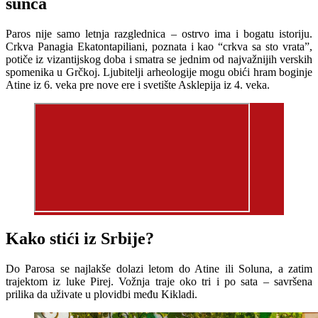
sunca
Paros nije samo letnja razglednica – ostrvo ima i bogatu istoriju.
Crkva Panagia Ekatontapiliani, poznata i kao “crkva sa sto vrata”,
potiče iz vizantijskog doba i smatra se jednim od najvažnijih verskih
spomenika u Grčkoj. Ljubitelji arheologije mogu obići hram boginje
Atine iz 6. veka pre nove ere i svetište Asklepija iz 4. veka.
Kako stići iz Srbije?
Do Parosa se najlakše dolazi letom do Atine ili Soluna, a zatim
trajektom iz luke Pirej. Vožnja traje oko tri i po sata – savršena
prilika da uživate u plovidbi među Kikladi.