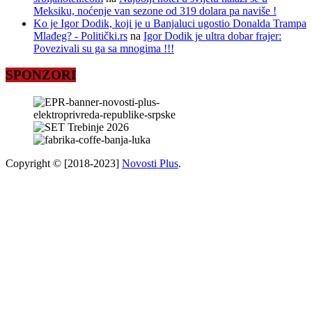
Meksiku, noćenje van sezone od 319 dolara pa naviše !
Ko je Igor Dodik, koji je u Banjaluci ugostio Donalda Trampa
Mlađeg? - Politički.rs
na
Igor Dodik je ultra dobar frajer:
Povezivali su ga sa mnogima !!!
SPONZORI
Copyright © [2018-2023]
Novosti Plus
.