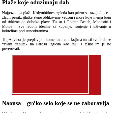
Plaže koje oduzimaju dah
Najpoznatija plaža Kolymbithres izgleda kao prizor sa razglednice –
zlatni pesak, glatke stene oblikovane vetrom i more koje menja boju
od tirkizne do duboko plave. Tu su i Golden Beach, Monastiri i
Molos – sve redom idealne za kupanje, ronjenje i uživanje u
koktelima pod suncobranima.
TripAdvisor je preplavljen komentarima u kojima turisti tvrde da se
“svaki trenutak na Parosu izgleda kao raj”. I teško im je ne
poverovati.
Naousa – grčko selo koje se ne zaboravlja