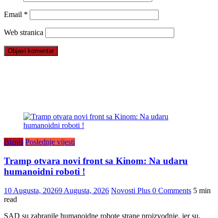
Email
*
Web stranica
Biznis
Poslednje vijesti
Tramp otvara novi front sa Kinom: Na udaru
humanoidni roboti !
10 Augusta, 2026
9 Augusta, 2026
Novosti Plus
0 Comments
5 min
read
SAD su zabranile humanoidne robote strane proizvodnje, jer su,