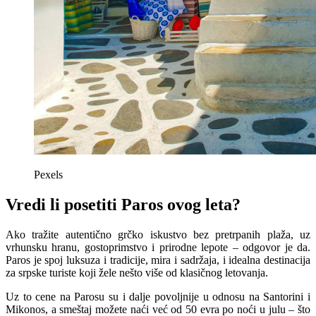
Pexels
Vredi li posetiti Paros ovog leta?
Ako tražite autentično grčko iskustvo bez pretrpanih plaža, uz
vrhunsku hranu, gostoprimstvo i prirodne lepote – odgovor je da.
Paros je spoj luksuza i tradicije, mira i sadržaja, i idealna destinacija
za srpske turiste koji žele nešto više od klasičnog letovanja.
Uz to cene na Parosu su i dalje povoljnije u odnosu na Santorini i
Mikonos, a smeštaj možete naći već od 50 evra po noći u julu – što