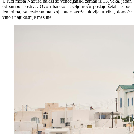
U luci mesta Naousa nalazi se venecijanski zamak iz 13. veka, jedan
od simbola ostrva. Ovo ribarsko naselje noću postaje šetalište pod
fenjerima, sa restoranima koji nude sveže ulovljenu ribu, domaće
vino i najukusnije masline.