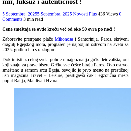
mir, luksuz i autentičnost !
5 Septembra, 2025
5 Septembra, 2025
Novosti Plus
436 Views
0
Comments
3 min read
Cene smeštaja se ovde kreću već od oko 50 evra po noći !
Zaboravite pretrpane plaže
Mikonosa
i Santorinija. Paros, skriveni
dragulj Egejskog mora, proglašen je najboljim ostrvom na svetu za
2025. godinu i to s razlogom.
Dok turisti iz celog sveta pohrle u najpoznatija grčka letovališta, oni
koji znaju za prave bisere Grčke sve češće biraju Paros. Ovo ostrvo,
smešteno u samom srcu Egeja, osvojilo je prvo mesto na prestižnoj
listi magazina Travel + Leisure, prestigavši čak i egzotična mesta
poput Balija, Maldiva i Hvara.