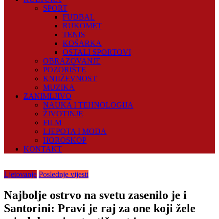
SPORT
FUDBAL
RUKOMET
TENIS
KOŠARKA
OSTALI SPORTOVI
OBRAZOVANJE
POZORIŠTE
KNJIŽEVNOST
MUZIKA
ZANIMLJIVO
NAUKA I TEHNOLOGIJA
ŽIVOTINJE
FILM
LJEPOTA I MODA
HOROSKOP
KONTAKT
Ljetovanje
Poslednje vijesti
Najbolje ostrvo na svetu zasenilo je i
Santorini: Pravi je raj za one koji žele