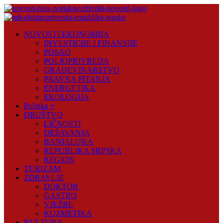
Skip
to
content
Novosti
NOVOSTI EKONOMIJA
Plus
INVESTICIJE I FINANSIJE
POSAO
Portal
POLJOPRIVREDA
pozitivnih
GRAĐEVINARSTVO
vijesti
PRAVNA PITANJA
ENERGETIKA
EKOLOGIJA
Politika +
DRUŠTVO
LIČNOSTI
DEŠAVANJA
BANJALUKA
REPUBLIKA SRPSKA
REGION
TURIZAM
ZDRAVLJE
DOKTOR
GASTRO
VJEŽBE
KOZMETIKA
KULTURA